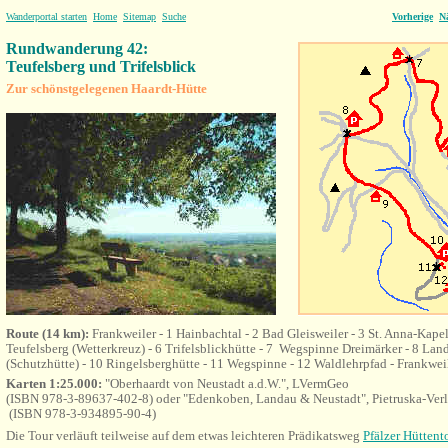
Wanderportal starten
Home
Sitemap
Suche
Vorherige
N
Rundwanderung 42:
Teufelsberg und Trifelsblick
Zur schönstgelegenen Haardt-Hütte
Route (14 km):
Frankweiler -
1 Hainbachtal - 2 Bad Gleisweiler - 3 St. Anna-Kapell
Teufelsberg (Wetterkreuz) - 6 Trifelsblickhütte - 7
Wegspinne Dreimärker - 8 Land
(Schutzhütte) - 10
Ringelsberghütte - 11 Wegspinne - 12 Waldlehrpfad
- Frankwei
Karten 1:25.000:
"Oberhaardt von Neustadt a.d.W.", LVermGeo
(ISBN 978-3-89637-402-8) oder "Edenkoben, Landau & Neustadt", Pietruska-Ver
(ISBN 978-3-934895-90-4)
Die Tour verläuft teilweise auf dem etwas leichteren Prädikatsweg
Pfälzer Hüttent