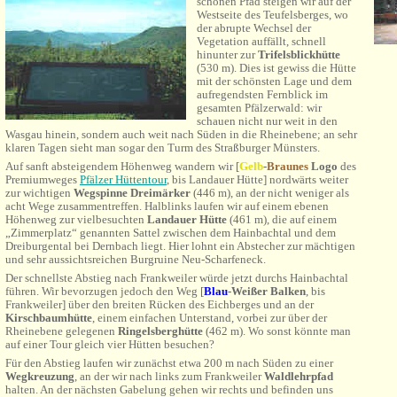
schönen Pfad steigen wir auf der
Westseite des Teufelsberges, wo
der abrupte Wechsel der
Vegetation auffällt, schnell
hinunter zur
Trifelsblickhütte
(530 m). Dies ist gewiss die Hütte
mit der schönsten Lage und dem
aufregendsten Fernblick im
gesamten Pfälzerwald: wir
schauen nicht nur weit in den
Wasgau hinein, sondern auch weit nach Süden in die Rheinebene; an sehr
klaren Tagen sieht man sogar den Turm des Straßburger Münsters.
Auf sanft absteigendem Höhenweg wandern wir [
Gelb
-
Braunes
Logo
des
Premiumweges
Pfälzer Hüttentour
, bis Landauer Hütte] nordwärts weiter
zur wichtigen
Wegspinne Dreimärker
(446 m), an der nicht weniger als
acht Wege zusammentreffen. Halblinks laufen wir auf einem ebenen
Höhenweg zur vielbesuchten
Landauer Hütte
(461 m), die auf einem
„Zimmerplatz“ genannten Sattel zwischen dem Hainbachtal und dem
Dreiburgental bei Dernbach liegt. Hier lohnt ein Abstecher zur mächtigen
und sehr aussichtsreichen Burgruine Neu-Scharfeneck.
Der schnellste Abstieg nach Frankweiler würde jetzt durchs Hainbachtal
führen. Wir bevorzugen jedoch den Weg [
Blau
-Weißer Balken
, bis
Frankweiler] über den breiten Rücken des Eichberges und an der
Kirschbaumhütte
, einem einfachen Unterstand, vorbei zur über der
Rheinebene gelegenen
Ringelsberghütte
(462 m). Wo sonst könnte man
auf einer Tour gleich vier Hütten besuchen?
Für den Abstieg laufen wir zunächst etwa 200 m nach Süden zu einer
Wegkreuzung
, an der wir
nach links zum
Frankweiler
Waldlehrpfad
halten. An der nächsten Gabelung gehen wir rechts und befinden uns