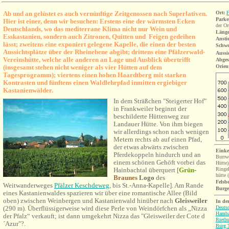
Ab und an gelüstet es auch vernünftige Zeitgenossen nach Superlativen.
Ort:
F
Parke
Hier ist einer, denn wir besuchen: Erstens eine der wärmsten Ecken
der Or
Deutschlands, wo das mediterrane Klima nicht nur Wein und
Länge
Esskastanien, sondern auch Zitronen, Quitten und
Feigen gedeihen
Ansti
lässt; zweitens eine exponiert gelegene Kapelle, die einen der besten
Schwe
Aussichtsplätze über der Rheinebene abgibt; drittens eine Pfälzerwald-
Aussi
Vereinshütte, welche alle anderen an Lage und Ausblick übertrifft
Abges
(insgesamt stehen nicht weniger als vier Hütten auf dem
Orien
Tagesprogramm); viertens einen hohen Haardtberg mit starken
Kontrasten und fünftens einen Waldlehrpfad inmitten ergiebiger
Kastanienwälder.
In dem Sträßchen "Steigerter Hof"
in Frankweiler beginnt der
beschilderte Hüttenweg zur
Landauer Hütte. Von ihm biegen
wir allerdings schon nach wenigen
Metern rechts ab auf einen Pfad,
der etwas abwärts zwischen
Einke
Pferdekoppeln hindurch und an
Burrwe
einem schönen Gehöft vorbei das
Hütte)
Hainbachtal überquert [
Grün
-
Ringel
hütte
Braunes
Logo
des
Felsb
Weitwanderweges
Pfälzer Keschdeweg
, bis St.-Anna-Kapelle]. Am Rande
Burg
eines Kastanienwaldes spazieren wir über eine romantische Allee (Bild
oben) zwischen Weinbergen und Kastanienwald hinüber nach
Gleisweiler
In de
Deutsc
(
290 m). Ü
berflüssigerweise wird diese Perle von Weindörfchen als „Nizza
Hamba
der Pfalz“ verkauft; ist dann umgekehrt Nizza das "Gleisweiler der Cote d
Rietb
´Azur"?.
Burg T