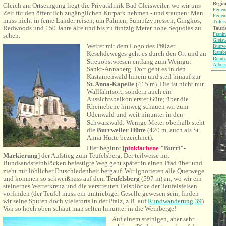
Region
Gleich am Ortseingang liegt die Privatklinik Bad Gleisweiler, wo wir uns
Ferie
Zeit für den öffentlich zugänglichen Kurpark nehmen - und staunen: Man
Ferie
muss nicht in ferne Länder reisen, um Palmen, Sumpfzypressen, Gingkos,
Trifel
Redwoods und 150 Jahre alte und bis zu fünfzig Meter hohe Sequoias zu
Touri
Frankw
sehen.
Gleisw
Weiter mit dem Logo des Pfälzer
Burrwe
Rambe
Keschdeweges geht es durch den Ort und an
Dernb
Streuobstwiesen entlang zum Weingut
Albers
Sankt-Annaberg. Dort geht es in den
Kastanienwald
hinein und steil hinauf
zur
St. Anna-Kapelle
(415 m). Die ist nicht nur
Wallfahrtsort, sondern auch ein
Aussichtsbalkon erster Güte; über die
Rheinebene hinweg schauen wir zum
Odenwald und weit hinunter in den
Schwarzwald.
Wenige Meter oberhalb steht
die
Burrweiler Hütte
(420 m, auch als St.
Anna-Hütte bezeichnet).
Hier
beginnt [
pinkfarbene
"Burri"-
Markierung
] der Aufstieg zum Teufelsberg. Der teilweise mit
Bundsandsteinblöcken befestigte Weg geht später in einen Pfad über und
zieht mit löblicher Entschiedenheit bergauf. Wir ignorieren alle Querwege
und kommen so schweißnass auf dem
Teufelsberg
(597 m) an, wo wir ein
steinernes Wetterkreuz und die verstreuten Felsblöcke der Teufelsfelsen
vorfinden (der Teufel muss ein umtriebiger Geselle gewesen sein, finden
wir seine Spuren doch vielerorts in der Pfalz, z.B. auf
Rundwanderung 39
).
Von so hoch oben schaut man selten hinunter in die Weinberge!
Auf einem steinigen, aber sehr