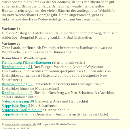
direkt oberhalb des Frankweiler Steinbruchs, der aus der Rheinebene gut
zu sehen ist. Bis in die fünfziger Jahre hinein wurde hier der gelbe
Buntsandstein abgebaut, der vielen Häusern der umliegenden Weindörfer
ihr unverwechselbares Gepräge gibt. Unten angekommen, geht es
linkshaltend durch ein Wohnviertel genau zum Ausgangspunkt.
Variante 1:
Direkter Abstieg ab Trifelsblickhütte. Zunächst auf breitem Weg, dann sehr
schön über Bergpfad Richtung Kurklinik Bad Gleisweiler.
Variante 2:
Ohne Landauer Hütte. Ab Dreimärker hinunter ins Hainbachtal, wo eine
Walddusche (?) von verspieltem Humor zeugt.
Benachbarte Wanderungen:
Premiumweg Pfälzer Hüttentour
(Start in Frankweiler)
Rundwanderung 31
Drei-Burgen-Wanderung
(von der Wegspinne
Dreimärker zum Anschluss am Wanderparkplatz Drei Buchen oder von
Dreimärker zur Landauer Hütte und von dort auf die Burgruine
Neu-
Scharfeneck
)
Rundwanderung 32
Frankenfels, Kesselberg und Ludwigsturm (ab
Dreimärker hinab ins Modenbachtal)
Rundwanderung 46
Über den Orensberg zur Neu-Scharfeneck (Anschluss
an der Landauer Hütte)
Naturspaziergang 30
Gleisweiler Allee und Hainbachtal
Stippvisite Burg 3
Neu-Scharfeneck
Stippvisite Andere Ziele 2
St.
Anna-Kapelle
Stippvisite Felsen 39
Orensfelsen (Anschluss a
n der Landauer Hütte
)
©
www.wanderportal-pfalz.de
2011 - palzvisit Touristik-Service
Überarbeitet im Mai 2021