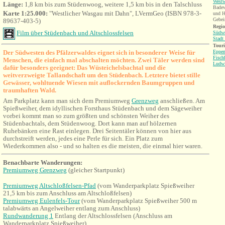
West
Länge:
1,8 km bis zum Stüdenwoog, weitere 1,5 km bis in den Talschluss
Badew
Karte 1:25.000:
"Westlicher Wasgau mit Dahn", LVermGeo (ISBN 978-3-
und H
Gebei
89637-403-5)
Regio
Film über Stüdenbach und Altschlossfelsen
Südwe
Stadt
Tour
Der Südwesten des Pfälzerwaldes eignet sich in besonderer Weise für
Eppen
Fisch
Menschen, die einfach mal abschalten möchten. Zwei Täler werden sind
Ludwi
dafür besonders geeignet: Das Wüsteichelsbachtal und die
weitverzweigte Tallandschaft um den Stüdenbach. Letztere bietet stille
Gewässer, wohltuende Wiesen mit auflockernden Baumgruppen und
traumhaften Wald.
Am Parkplatz kann man sich dem Premiumweg
Grenzweg
anschließen. Am
Spießweiher, dem idyllischen Forsthaus Stüdenbach und dem Sägeweiher
vorbei kommt man so zum größten und schönsten Weiher des
Stüdenbachtals, dem Stüdenwoog. Dort kann man auf hölzernen
Ruhebänken eine Rast einlegen. Drei Seitentäler können von hier aus
durchstreift werden, jedes eine Perle für sich. Ein Platz zum
Wiederkommen also - und so halten es die meisten, die einmal hier waren.
Benachbarte Wanderungen:
Premiumweg Grenzweg
(gleicher Startpunkt)
Premiumweg Altschloßfelsen-Pfad
(vom
Wanderparkplatz Spießweih
er
21,5 km bis zum Anschluss am Altschloßfelsen)
Premiumweg Eulenfels-Tour
(vom
Wanderparkplatz Spießweiher 500 m
talabwärts an Angelweiher entlang zum Anschluss)
Rundwanderung 1
Entlang der Altschlossfelsen (Anschluss am
Wanderparkplatz Spießweiher)