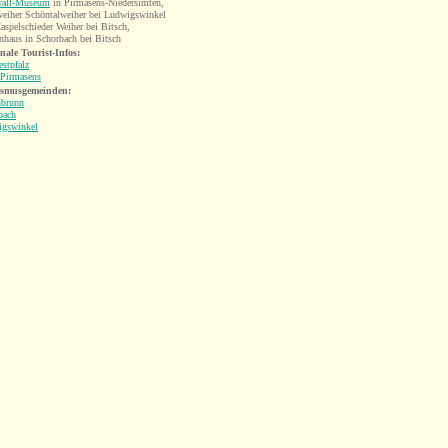
wall-Museum
in Pirmasens-Niedersimten
,
eiher Schöntalweiher bei Ludwigswinkel
aspelschieder Weiher bei Bitsch
,
nhaus in Schorbach bei Bitsch
nale Tourist-Infos:
stpfalz
 Pirmasens
ismusgemeinden:
brunn
bach
gswinkel