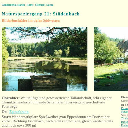
Wanderportal starten
Home
Sitemap
Suche
Naturspaziergang 21: Stüdenbach
Bilderbuchtäler im tiefen Südwesten
Charakter:
Weitläufige und gewässerreiche Tallandschaft, sehr eigener
Eink
Gasts
Charakter, mehrere lohnende Seitentäler; überwiegend geschotterte
In d
Forstwege
Pirma
Ort:
Eppenbrunn
Scien
Skulp
Start:
Wanderparkplatz Spießweih
er (von Eppenbrunn am Dorfweiher
Zitade
vorbei Richtung Fischbach, nach rechts abzweigen, gleich wieder rechts
Biosp
und noch etwa 300 m)
Erzbe