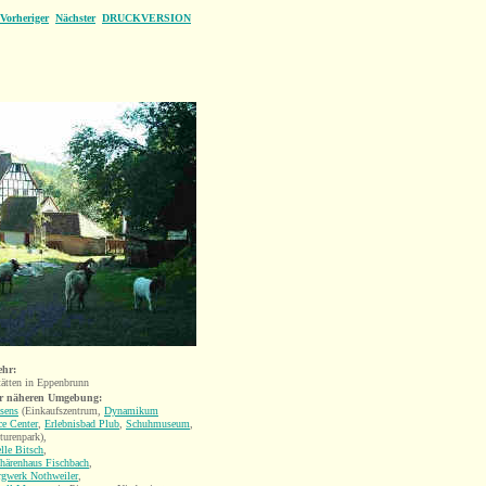
Vorheriger
Nächster
DRUCKVERSION
ehr:
tätten in Eppenbrunn
er näheren Umgebung:
sens
(Einkaufszentrum,
Dynamikum
ce Center
,
Erlebnisbad Plub
,
Schuhmuseum
,
turenpark),
lle Bitsch
,
härenhaus Fischbach
,
rgwerk Nothweiler
,