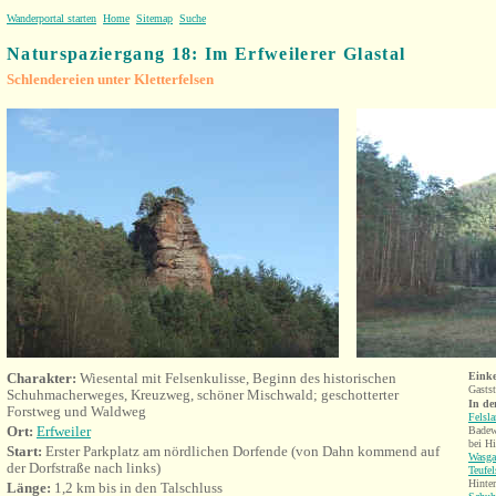
Wanderportal starten
Home
Sitemap
Suche
Naturspaziergang 18: Im Erfweilerer Glastal
Schlendereien unter Kletterfelsen
Charakter:
Wiesental mit Felsenkulisse, Beginn des historischen
Einke
Gastst
Schuhmacherweges, Kreuzweg, schöner Mischwald; geschotterter
In de
Forstweg und Waldweg
Felsl
Ort:
Erfweiler
Badew
bei H
Start:
Erster Parkplatz am nördlichen Dorfende (von Dahn kommend auf
Wasga
der Dorfstraße nach links)
Teufel
Hinte
Länge:
1,2 km bis in den Talschluss