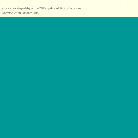
©
www.wanderportal-pfalz.de
2005 - palzvisit Touristik-Service
Überarbeitet im Oktober 2016