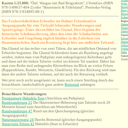
Schuh
Karten 1:25.000:
"Östl. Wasgau mit Bad Bergzabern", LVermGeo (ISBN
Wild-
978-3-89637-404-2) oder "Hauenstein & Trifelsland", Pietruska-Verlag
Burgr
Burg 
(ISBN 978-3-934895-88-1)
Biosp
Erzbe
Das Fachwerkdörfchen Erfweiler im Dahner Felsenland ist
Regio
Dahne
Ausgangspunkt für eine Vielzahl lohnender Wanderungen und
Touri
Spaziergänge. Einer davon führt ins Glastal. Dort beginnt der
Südwe
historische Schuhmacherweg, über den einst die Schuharbeiter aus
Touri
Erfweiler und Umgebung täglich hinüber in die Fabriken von
Erfwei
Hauenstein liefen. Auch ein Kreuzweg liegt hier am südlichen Talrand.
Hauen
Schw
Das Glastal ist das rechte von zwei Tälern, die am nördlichen Ortsrand von
Spirk
Erfweiler beginnen. Die Glastal-Schlenderei kann als Rundweg angelegt
Dahn
Sonst
werden, indem man vom Parkplatz zum nahegelegenen Kelterhaus geht
Zünft
und dann auf der linken Talseite vorbei ins hintere Tal wandert. Dabei hat
man eine Reihe steil aufragender Kletterfelsen im Blick an vielen Felsen
(Rappenfelsen, Kumbt, Wetzstein, Glasfelsen). Für den Rückweg wird man
dann die andere Talseite nehmen, auf der auch der Kreuzweg verläuft.
Wer jetzt noch nicht ausgelastet ist, kann noch einen Streifzug durch das
benachbarte, landschaftlich ganz andere
Bottental
anhängen.
Benachbarte Wanderungen:
Premiumweg Hahnfels-Tour
(Anschluss am Parkplatz)
Rundwanderung 21
Der Hauensteiner Höhenweg (am Talende noch 20
Minuten hinauf zum Anschluss am Winterkirchl)
Rundwanderung 47
Rund um den Queichursprung (gleicher
Ausgangspunkt)
Naturspaziergang 24
Durchs Bottental
(gleicher Ausgangspunkt)
Stippvisite Felsen 42
Hahnfels (Start in Erfweiler)