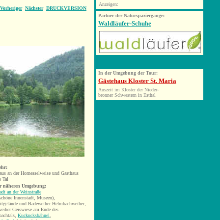
Anzeigen:
Vorheriger
Nächster
DRUCKVERSION
Partner der Naturspaziergänge:
Waldläufer-Schuhe
In der Umgebung der Tour:
Gästehaus Kloster St. Maria
Auszeit im Kloster der Nieder-
bronner Schwestern in Esthal
ehr:
aus an der Hornesselweise und Gasthaus
s Tal
er näheren Umgebung:
adt an der Weinstraße
 schöne Innenstadt, Museen),
eitgelände und Badeweiher Helmbachweiher,
eiher Geiswiese am Ende des
achtals,
Kuckucksbähnel
,