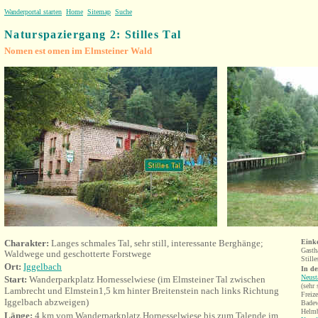
Wanderportal starten
Home
Sitemap
Suche
Naturspaziergang 2: Stilles Tal
Nomen est omen im Elmsteiner Wald
Charakter:
Langes schmales Tal, sehr still, interessante Berghänge;
Eink
Gasth
Waldwege und geschotterte Forstwege
Stille
Ort:
Iggelbach
In d
Neust
Start:
Wanderparkplatz Hornesselwiese (im Elmsteiner Tal zwischen
(sehr
Lambrecht und Elmstein1,5 km hinter Breitenstein nach links Richtung
Freiz
Iggelbach abzweigen)
Badew
Helmb
Länge:
4 km vom Wanderparkplatz Hornesselwiese bis zum Talende im