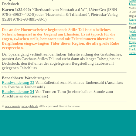
Kurpf
Dachsloch
Johan
Motorr
Karten 1:25.000:
"Oberhaardt von Neustadt a.d.W.", LVermGeo (ISBN
in Jo
978-3-89637-402-8) oder "Hauenstein & Trifelsland", Pietruska-Verlag
Regio
(ISBN 978-3-934895-88-1)
Regio
Zentr
Tour
Das an der Hornesselwiese beginnende Stille Tal ist ein beliebtes
Iggel
Naherholungsziel in der Gegend um Elmstein. Es ist typisch für die
Elmst
engen, zwischen steile, bemooste und mit Felstrümmern übersäten
Johan
Tripp
Bergflanken eingezwängten Täler dieser Region, die alle große Ruhe
Lambr
versprechen.
Frank
Estha
Der Spaziergang verläuft auf der linken Talseite entlang des Grabsbaches,
passiert das Gasthaus Stilles Tal und zieht dann als langer Talweg bis ins
Dachsloch, den tief unter der abgelegenen Bergsiedlung Taubensuhl
gelegenen Talschluss.
Benachbarte Wanderungen:
Rundwanderung 33
Vom Eußerthal zum Forsthaus Taubensuhl (Anschluss
am
Forsthaus
Taubensuhl)
Rundwanderung 54
Von Turm zu Turm (
in einer halben Stunde zum
Anschluss an der Geiswiese
)
©
www.wanderportal-pfalz.de
2005 - palzvisit Touristik-Service