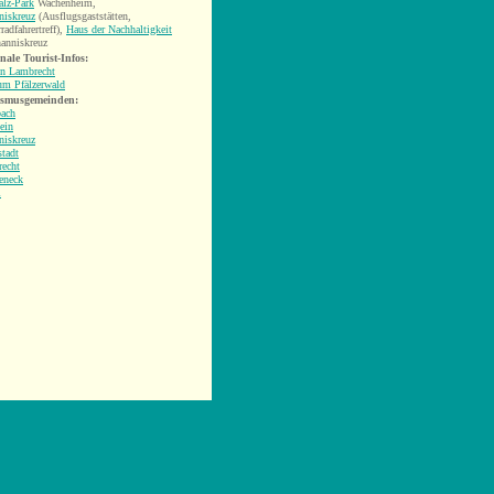
alz-Park
Wachenheim,
niskreuz
(Ausflugsgaststätten,
adfahrertreff),
Haus der Nachhaltigkeit
hanniskreuz
nale Tourist-Infos:
n Lambrecht
um Pfälzerwald
ismusgemeinden:
bach
ein
niskreuz
stadt
echt
eneck
l