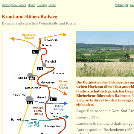
Wanderportal starten
Home
Sitemap
Suche
Vorheriger
Nä
Kraut-und-Rüben-Radweg
Bauernland zwischen Weinstraße und Rhein
Die Bergketten des Odenwaldes un
weiten Horizont dieser fast aussch
landwirtschaftlich genutzten Gege
Rheinebene führenden Radroute. 
vielerorts direkt bei den Erzeug
einkaufen.
Lage:
Rheinebene in Nord-Süd-Ri
Länge:
139 km
Landschaft:
Landwirtschaftlich ge
Anfangspunkte:
Bockenheim (160 