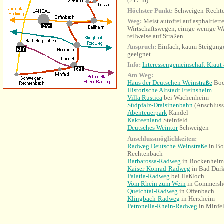
(217 m)
Höchster Punkt:
Schweigen-Rechte
Weg:
Meist autofrei auf asphaltiert
Wirtschaftswegen, einige wenige W
teilweise auf Straßen
Anspruch:
Einfach, kaum Steigunge
geeignet
Info:
Interessengemeinschaft Krau
Am Weg:
Haus der Deutschen Weinstraße
Boc
Historische Altstadt Freinsheim
Villa Rustica
bei Wachenheim
Südpfalz-Draisinenbahn
(Anschluss 
Abenteuerpark
Kandel
Kakteenland
Steinfeld
Deutsches Weintor
Schweigen
Anschlussmöglichkeiten:
Radweg Deutsche Weinstraße
in Bo
Rechtenbach
Barbarossa-Radweg
in Bockenheim
Kaiser-Konrad-Radweg
in Bad Dür
Palatia-Radweg
bei Haßloch
Vom Rhein zum Wein
in Gommersh
Queichtal-Radweg
in Offenbach
Klingbach-Radweg
in Herxheim
Petronella-Rhein-Radweg
in Minfe