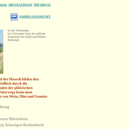
chster
DRUCKVERSION
PDF-DRUCK
FAHRPLANAUSKUNFT
In den Weinbergen
bei Schweigen liegt der südliche
Startpunkt des Kraut-und-Rüben-
Radweges
d der Haardt bilden den
ließlich durch die
nden der pfälzischen
Unterwegs kann man
ern von Wein, Obst und Gemüse
chtung
nutzte Rheinebene
m), Schweigen-Rechtenbach