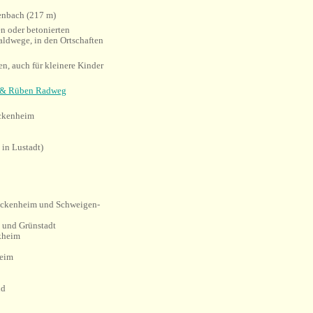
nbach (217 m)
en oder betonierten
aldwege, in den Ortschaften
n, auch für kleinere Kinder
t & Rüben Radweg
kenheim
in Lustadt)
ckenheim und Schweigen-
 und Grünstadt
kheim
eim
ld