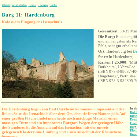
Wanderportal starten
Home
Sitemap
Suche
Burg 11: Hardenburg
Koloss am Eingang des Isenachtals
Gesamtzeit:
30-35 Min
Die Burg:
Eine der grö
und am längsten als R
Pfalz, sehr gut erhalten
Ort:
Hardenburg bei
B
Start:
In Hardenburg
Karten 1:25.000:
"Mit
Dürkheim", LVermGeo
(ISBN 978-3-89637-40
Umgebung", Pietruska-
(ISBN 978-3-934895-7
Die Hardenburg liegt - von Bad Dürkheim kommend - imposant auf der
In d
Bad 
linken Seite des Isenachtals über dem Ort, dem sie ihren Namen gab. Auf
Riese
einer großen Fläche findet man heute noch mächtige Mauern, einen
Deuts
massigen Turm und ein imposantes Burgtor. Wegen der geringen Höhe
Frein
des Standorts ist die Aussicht auf das Isenachtal mit der unweit
Burg 
Klost
gelegenen Klosterruine Limburg und einen Ausschnitt der Rheinebene
Bism
begrenzt.