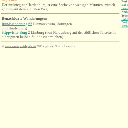
Regio
Der Aufstieg zur Hardenburg ist eine Sache von wenigen Minuten, zurück
Bad 
Leini
geht es auf dem gleichen Weg.
Regi
Tour
Benachbarte Wanderungen
:
Bad 
Deid
Rundwanderung 65
Bismarckturm
, Höningen
Wach
und Hardenburg
Stippvisite Burg 2
Limburg (von Hardenburg auf der südlichen Talseite in
einer guten halben Stunde zu erreichen)
©
www.wanderportal-pfalz.de
2005 - palzvisit Touristik-Service