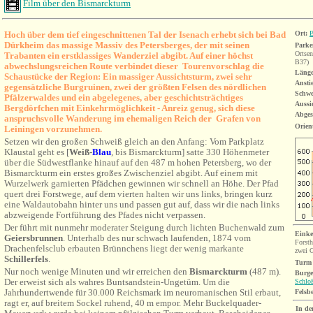
Film über den Bismarckturm
Hoch über dem tief eingeschnittenen Tal der Isenach erhebt sich bei Bad
Ort:
B
Dürkheim das massige Massiv des Petersberges, der mit seinen
Parke
Ortsen
Trabanten ein erstklassiges Wanderziel abgibt. Auf einer höchst
B37)
abwechslungsreichen Route verbindet dieser Tourenvorschlag die
Länge
Schaustücke der Region: Ein massiger Aussichtsturm, zwei sehr
Ansti
gegensätzliche Burgruinen, zwei der größten Felsen des nördlichen
Schwe
Pfälzerwaldes und ein abgelegenes, aber geschichtsträchtiges
Aussi
Bergdörfchen mit Einkehrmöglichkeit - Anreiz genug, sich diese
Abges
anspruchsvolle Wanderung im ehemaligen Reich der Grafen von
Orien
Leiningen vorzunehmen.
Setzen wir den großen Schweiß gleich an den Anfang: Vom Parkplatz
Klaustal geht es [
Weiß-
Blau
, bis Bismarckturm] satte 330 Höhenmeter
über die Südwestflanke hinauf auf den 487 m hohen Petersberg, wo der
Bismarckturm ein erstes großes Zwischenziel abgibt. Auf einem mit
Wurzelwerk garnierten Pfädchen gewinnen wir schnell an Höhe. Der Pfad
quert drei Forstwege, auf dem vierten halten wir uns links, bringen kurz
eine Waldautobahn hinter uns und passen gut auf, dass wir die nach links
abzweigende Fortführung des Pfades nicht verpassen.
Der führt mit nunmehr moderater Steigung durch lichten Buchenwald zum
Einke
Geiersbrunnen
. Unterhalb des nur schwach laufenden, 1874 vom
Forst
Drachenfelsclub erbauten Brünnchens liegt der wenig markante
zwei G
Schillerfels
.
Turm
Nur noch wenige Minuten und wir erreichen den
Bismarckturm
(487 m).
Burge
Der erweist sich als wahres Buntsandstein-Ungetüm. Um die
Schlo
Jahrhundertwende für 30.000 Reichsmark im neuromanischen Stil erbaut,
Felsb
ragt er, auf breitem Sockel ruhend, 40 m empor. Mehr Buckelquader-
In de