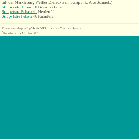
mit der Markierung Weißes Dreieck zum Startpunkt Alte Schmelz)
Stippvisite Türme 10
Bismarckturm
Stippvisite Felsen 41
Heidenfels
Stippvisite Felsen 46
Rahnfels
©
www.wanderportal-pfalz.de
2012 - palzvisit Touristik-Service
Überarbeitet im Oktober 2021