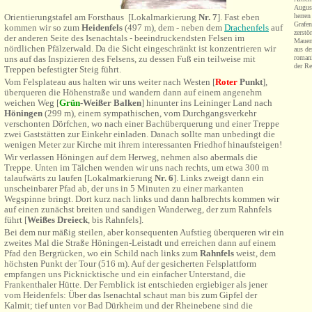
August
Orientierungstafel am Forsthaus [Lokalmarkierung
Nr. 7
]. Fast eben
herren
Grafen
kommen wir so zum
Heidenfels
(497 m)
, dem - neben dem
Drachenfels
auf
zerstö
der anderen Seite des Isenachtals - beeindruckendsten Felsen im
Mauerr
nördlichen Pfälzerwald. Da die Sicht eingeschränkt ist konzentrieren wir
aus de
uns auf das Inspizieren des Felsens, zu dessen Fuß ein teilweise mit
romani
der Re
Treppen befestigter Steig führt.
Vom Felsplateau aus halten wir uns weiter nach Westen [
Roter
Punkt
],
überqueren die Höhenstraße und wandern dann auf einem angenehm
weichen Weg [
Grün
-Weißer Balken
] hinunter ins Leininger Land nach
Höningen
(299 m), einem sympathischen, vom Durchgangsverkehr
verschonten Dörfchen,
wo nach einer Bachüberquerung und einer Treppe
zwei Gaststätten zur Einkehr einladen. Danach
sollte man
unbedingt die
wenigen Meter zur Kirche mit ihrem interessanten Friedhof hinaufsteigen!
Wir verlassen Höningen auf dem Herweg, nehmen also abermals die
Treppe. Unten im Tälchen wenden wir uns nach rechts, um etwa 300 m
talaufwärts zu laufen [
Lokalmarkierung
Nr. 6
]. Links zweigt dann ein
unscheinbarer Pfad ab, der uns in 5 Minuten zu einer markanten
Wegspinne bringt. Dort kurz nach links und dann halbrechts kommen wir
auf einen zunächst breiten und sandigen Wanderweg, der zum Rahnfels
führt [
Weißes Dreieck
, bis Rahnfels].
Bei dem nur mäßig steilen, aber konsequenten Aufstieg überqueren wir ein
zweites Mal die Straße Höningen-Leistadt und erreichen dann auf einem
Pfad den Bergrücken, wo ein Schild nach links zum
Rahnfels
weist, dem
höchsten Punkt der Tour (516 m).
Auf der gesicherten Felsplattform
empfangen uns Picknicktische und ein einfacher Unterstand, die
Frankenthaler Hütte. Der Fernblick ist entschieden ergiebiger als jener
vom Heidenfels: Über das Isenachtal schaut man bis zum Gipfel der
Kalmit; tief unten vor Bad Dürkheim und der Rheinebene sind die