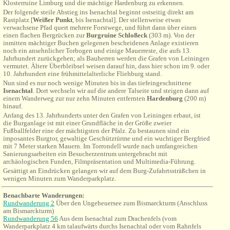
Klosterruine Limburg und die mächtige Hardenburg zu erkennen.
Der folgende steile Abstieg ins Isenachtal beginnt ostseitig direkt am
Rastplatz [
Weißer Punkt
, bis Isenachtal]. Der stellenweise etwas
verwachsene Pfad quert mehrere Forstwege, und führt dann über einen
einen flachen Bergrücken zur
Burgruine Schloßeck
(303 m). Von der
inmitten mächtiger Buchen gelegenen bescheidenen Anlage existieren
noch ein ansehnlicher Torbogen und einige Mauerreste, die aufs 13.
Jahrhundert zurückgehen; als Bauherren werden die Grafen von Leiningen
vermutet. Ältere Überbleibsel weisen darauf hin, dass hier schon im 9. oder
10. Jahrhundert eine frühmittelalterliche Fliehburg stand.
Nun sind es nur noch wenige Minuten bis in das tiefeingeschnittene
Isenachtal
. Dort wechseln wir auf die andere Talseite und steigen dann auf
einem Wanderweg zur nur zehn Minuten entfernten
Hardenburg
(200 m)
hinauf.
Anfang des 13. Jahrhunderts unter den Grafen von Leiningen erbaut, ist
die Burganlage ist mit einer Grundfläche in der Größe zweier
Fußballfelder eine der mächtigsten der Pfalz. Zu bestaunen sind ein
imposantes Burgtor, gewaltige Geschütztürme und ein wuchtiger Bergfried
mit 7 Meter starken Mauern. Im Torrondell wurde nach umfangreichen
Sanierungsarbeiten ein Besucherzentrum untergebracht mit
archäologischen Funden, Filmpräsentation und Multimedia-Führung.
Gesättigt an Eindrücken gelangen wir auf dem Burg-Zufahrtssträßchen in
wenigen Minuten zum Wanderparkplatz.
Benachbarte Wanderungen:
Rundwanderung 2
Über den Ungeheuersee zum Bismarckturm (Anschluss
am Bismarckturm)
Rundwanderung 56
Aus dem Isenachtal zum Drachenfels (vom
Wanderparkplatz 4 km talaufwärts durchs Isenachtal oder vom Rahnfels