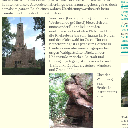
Mauerwerk wurde bei keinem pfälzischen Turm verbaut. Bescheidener
Bad D
konnten es unsere Altvorderen allerdings wohl kaum angehen, gab es doch
Riese
damals im ganzen Reich einen wahren Überbietungswettbewerb beim
Deuts
Frein
Turmbau zu Ehren des Reichskanzlers.
Burg 
Vom Turm
(kostenpflichtig und nur am
Klost
Wochenende geöffnet!) bietet sich ein
Region
umfassender Rundblick über den
Bad D
Leini
nördlichen und zentralen Pfälzerwald und
Touri
die Rheinebene bis zum Taunus im Norden
Bad D
und dem Odenwald im Osten. Nur ein
Hönin
Katzensprung ist es jetzt zu
m
Forsthaus
Weise
Lindemannsruhe
, einer ausgesprochen
Boben
Franke
urigen Waldgaststätte. Direkt an der
Höhenstraße zwischen Leistadt und
Höningen gelegen, ist sie ein vielbesuchter
Treffpunkt für Sitzbergsteiger, Wanderer
und Zweiradfahrer.
Über den
Weiterweg
zum
Heidenfels
instruiert uns
eine
Höni
1143 e
Jakobs
Altlei