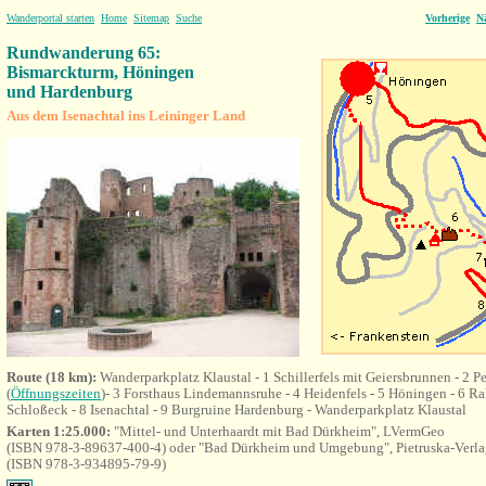
Wanderportal starten
Home
Sitemap
Suche
Vorherige
N
Rundwanderung 65:
Bismarckturm, Höningen
und Hardenburg
Aus dem Isenachtal ins Leininger Land
Route (18 km):
Wanderparkplatz Klaustal - 1 Schillerfels mit Geiersbrunnen - 2 
(
Öffnungszeiten
)- 3 Forsthaus Lindemannsruhe - 4 Heidenfels - 5 Höningen - 6 Ra
Schloßeck - 8 Isenachtal - 9 Burgruine Hardenburg - Wanderparkplatz Klaustal
Karten 1:25.000:
"Mittel- und Unterhaardt mit Bad Dürkheim", LVermGeo
(ISBN 978-3-89637-400-4) oder "Bad Dürkheim und Umgebung", Pietruska-Verl
(ISBN 978-3-934895-79-9)