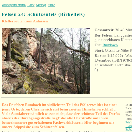
Wanderportal starten
Home
Sitemap
Suche
Felsen 24: Schützenfels (Birkelfels)
Kletterrouten zum Anfassen
Gesamtzeit:
30-40 Min
Der Felsen:
Langgestre
gut einsehbaren Kletter
Ort
:
Rumbach
Start:
Ortsmitte Nähe K
Karten 1:25.000:
"Wes
LVermGeo (ISBN 978-3
Felsenland", Pietruska
9)
Das Dörfchen Rumbach im südlichsten Teil des Pfälzerwaldes ist einer
I
n d
Bade
jener Orte, deren Charme sich erst beim zweiten Hinsehen erschließt.
Schön
Viele Autofahrer nämlich wissen nicht, dass der schönste Teil des Dorfes
Fleck
abseits der Durchgangsstraße liegt: die alte Dorfstraße mit ihren
Erlen
bemerkenswert gut erhaltenen Fachwerkhäusern
. Hier beginnen wir
Fels
Bios
unsere Stippvisite zum Schützenfelsen.
Erzbe