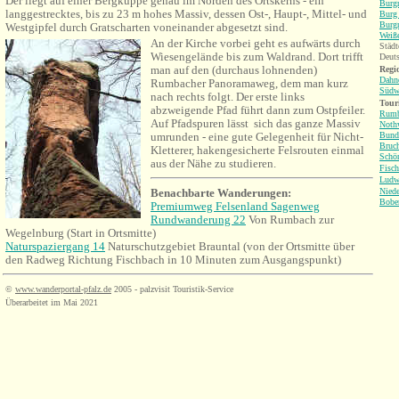
Der liegt auf einer Bergkuppe genau im Norden des Ortskerns - ein
Burgr
langgestrecktes, bis zu 23 m hohes Massiv, dessen Ost-, Haupt-, Mittel- und
Burg 
Burgr
Westgipfel durch Gratscharten voneinander abgesetzt sind.
Weiß
An der Kirche vorbei geht es aufwärts durch
Städt
Wiesengelände bis zum Waldrand. Dort trifft
Deuts
man auf den (durchaus lohnenden)
Regio
Dahne
Rumbacher Panoramaweg, dem man kurz
Südw
nach rechts folgt. Der erste links
Tour
abzweigende Pfad führt dann zum Ostpfeiler.
Rumb
Auf Pfadspuren lässt sich das ganze Massiv
Nothw
umrunden - eine gute Gelegenheit für Nicht-
Bund
Bruch
Kletterer, hakengesicherte Felsrouten einmal
Schö
aus der Nähe zu studieren.
Fisc
Ludw
Benachbarte Wanderungen:
Niede
Bobe
Premiumweg Felsenland Sagenweg
Rundwanderung 22
Von Rumbach zur
Wegelnburg (Start in Ortsmitte)
Naturspaziergang 14
Naturschutzgebiet Brauntal (von der Ortsmitte über
den Radweg Richtung
Fischbach
in 10 Minuten zum Ausgangspunkt)
©
www.wanderportal-pfalz.de
2005 - palzvisit Touristik-Service
Überarbeitet im Mai 2021