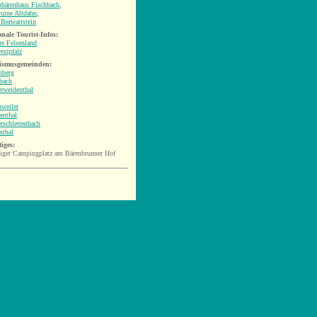
phärenhaus Fischbach
,
uine Altdahn
,
Berwartstein
nale Tourist-Infos:
r Felsenland
estpfalz
ismusgemeinden:
nberg
bach
rweidenthal
weiler
enthal
rschlettenbach
nthal
iges:
tiger Campingplatz am Bärenbrunner Hof