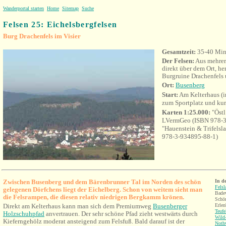
Wanderportal starten
Home
Sitemap
Suche
Felsen 25: Eichelsbergfelsen
Burg Drachenfels im Visier
Gesamtzeit:
35-40 Min
Der Felsen:
Aus mehrer
direkt über dem Ort, he
Burgruine Drachenfels
Ort:
Busenberg
Start:
Am Kelterhaus (in
zum Sportplatz und kur
Karten 1:25.000:
"Öst
LVermGeo (ISBN 978-3
"Hauenstein & Trifelsl
978-3-934895-88-1)
Zwischen Busenberg und dem Bärenbrunner Tal im Norden des schön
In d
Fels
gelegenen Dörfchens liegt der Eichelberg. Schon von weitem sieht man
Badew
die Felsrampen, die diesen relativ niedrigen Bergkamm krönen.
Schön
Direkt am Kelterhaus kann man sich dem Premiumweg
Busenberger
Erlen
Teufe
Holzschuhpfad
anvertrauen. Der sehr schöne Pfad zieht westwärts durch
Wild-
Kieferngehölz moderat ansteigend zum Felsfuß. Bald darauf ist der
Nothw