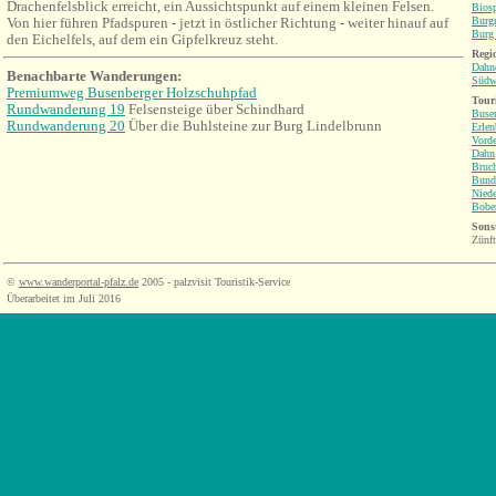
Drachenfelsblick erreicht, ein Aussichtspunkt auf einem kleinen Felsen.
Bios
Von hier führen Pfadspuren - jetzt in östlicher Richtung - weiter hinauf auf
Burgr
Burg 
den Eichelfels, auf dem ein Gipfelkreuz steht.
Regio
Dahne
Benachbarte Wanderungen:
Südw
Premiumweg Busenberger Holzschuhpfad
Tour
Rundwanderung 19
Felsensteige über Schindhard
Buse
Rundwanderung 20
Über die Buhlsteine zur Burg Lindelbrunn
Erlen
Vorde
Dahn
Bruch
Bund
Niede
Bobe
Sonst
Zünf
©
www.wanderportal-pfalz.de
2005 - palzvisit Touristik-Service
Überarbeitet im Juli 2016