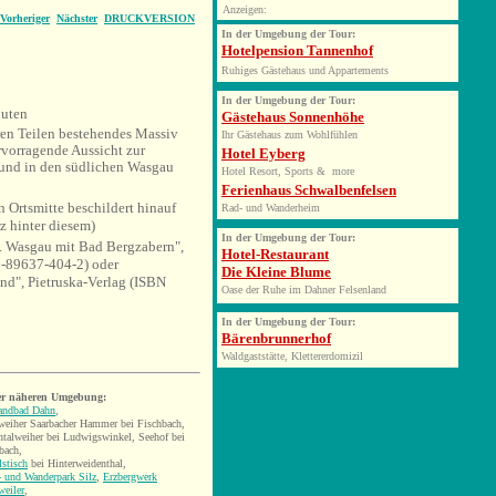
Anzeigen:
Vorheriger
Nächster
DRUCKVERSION
In der Umgebung der Tour:
Hotelpension Tannenhof
Ruhiges Gästehaus und Appartements
In der Umgebung der Tour:
uten
Gästehaus Sonnenhöhe
en Teilen bestehendes Massiv
Ihr Gästehaus zum Wohlfühlen
rvorragende Aussicht zur
Hotel Eyberg
 und in den südlichen Wasgau
Hotel Resort, Sports & more
Ferienhaus Schwalbenfelsen
 Ortsmitte beschildert hinauf
Rad- und Wanderheim
z hinter diesem)
In der Umgebung der Tour:
l. Wasgau mit Bad Bergzabern",
Hotel-Restaurant
-89637-404-2) oder
Die Kleine Blume
and", Pietruska-Verlag (ISBN
Oase der Ruhe im Dahner Felsenland
In der Umgebung der Tour:
Bärenbrunnerhof
Waldgaststätte, Klettererdomizil
er näheren Umgebung:
landbad Dahn
,
eiher Saarbacher Hammer bei Fischbach,
talweiher bei Ludwigswinkel, Seehof bei
bach,
lstisch
bei Hinterweidenthal,
 und Wanderpark Silz
,
Erzbergwerk
eiler
,