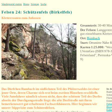
Wanderportal starten
Home
Sitemap
Suche
Felsen 24: Schützenfels (Birkelfels)
Kletterrouten zum Anfassen
Gesamtzeit:
30-40 Min
Der Felsen:
Langgestre
gut einsehbaren Kletter
Ort
:
Rumbach
Start:
Ortsmitte Nähe K
Karten 1:25.000:
"Wes
LVermGeo (ISBN 978-3
Felsenland", Pietruska
9)
Das Dörfchen Rumbach im südlichsten Teil des Pfälzerwaldes ist einer
I
n d
Bade
jener Orte, deren Charme sich erst beim zweiten Hinsehen erschließt.
Schön
Viele Autofahrer nämlich wissen nicht, dass der schönste Teil des Dorfes
Fleck
abseits der Durchgangsstraße liegt: die alte Dorfstraße mit ihren
Erlen
bemerkenswert gut erhaltenen Fachwerkhäusern
. Hier beginnen wir
Fels
Bios
unsere Stippvisite zum Schützenfelsen.
Erzbe