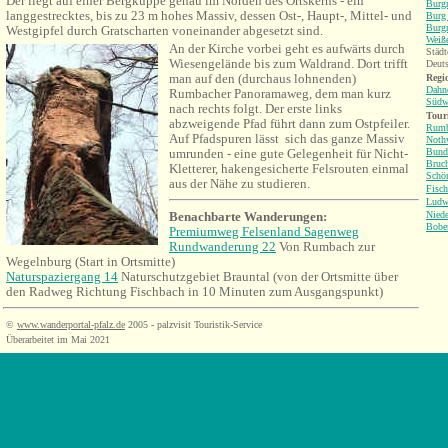
Der liegt auf einer Bergkuppe genau im Norden des Ortskerns - ein
Burgr
langgestrecktes, bis zu 23 m hohes Massiv, dessen Ost-, Haupt-, Mittel- und
Burg 
Burgr
Westgipfel durch Gratscharten voneinander abgesetzt sind.
Weiß
An der Kirche vorbei geht es aufwärts durch
Städt
Wiesengelände bis zum Waldrand. Dort trifft
Deuts
man auf den (durchaus lohnenden)
Regio
Dahne
Rumbacher Panoramaweg, dem man kurz
Südw
nach rechts folgt. Der erste links
Tour
abzweigende Pfad führt dann zum Ostpfeiler.
Rumb
Auf Pfadspuren lässt sich das ganze Massiv
Nothw
umrunden - eine gute Gelegenheit für Nicht-
Bund
Bruch
Kletterer, hakengesicherte Felsrouten einmal
Schö
aus der Nähe zu studieren.
Fisc
Ludw
Benachbarte Wanderungen:
Niede
Bobe
Premiumweg Felsenland Sagenweg
Rundwanderung 22
Von Rumbach zur
Wegelnburg (Start in Ortsmitte)
Naturspaziergang 14
Naturschutzgebiet Brauntal (von der Ortsmitte über
den Radweg Richtung
Fischbach
in 10 Minuten zum Ausgangspunkt)
©
www.wanderportal-pfalz.de
2005 - palzvisit Touristik-Service
Überarbeitet im Mai 2021