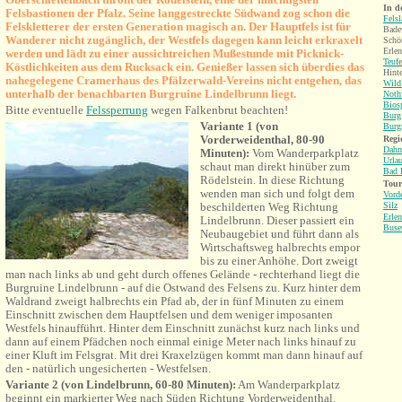
In d
Felsbastionen der Pfalz. Seine langgestreckte Südwand zog schon die
Fels
Felskletterer der ersten Generation magisch an. Der Hauptfel
s ist für
Bade
Wanderer nicht zugänglich, der Westfels dagegen kann leicht erkraxelt
Schö
Erle
werden und lädt zu einer aussichtreichen Mußestunde mit Picknick-
Teuf
e
Köstlichkeiten aus dem Rucksack ein. Genießer lassen sich überdies das
Hinte
nahegelegene Cramerhaus des Pfälzerwald-Vereins nicht entgehen, das
Wild
unterhalb der benachbarten Burgruine Lindelbrunn liegt.
Noth
Bios
Bitte eventuelle
Felssperrung
wegen Falkenbrut beachten!
Burg
Variante 1 (von
Burg
Vorderweidenthal, 80-90
Regi
Dahn
Minuten):
Vom Wanderparkplatz
Urla
schaut man direkt hinüber zum
Bad 
Rödelstein. In diese Richtung
Tour
wenden man sich und folgt dem
Vord
beschilderten Weg Richtung
Silz
Erle
Lindelbrunn. Dieser passiert ein
Buse
Neubaugebiet und führt dann als
Wirtschaftsweg halbrechts empor
bis zu einer Anhöhe. Dort zweigt
man nach links ab und geht durch offenes Gelände - rechterhand liegt die
Burgruine Lindelbrunn - auf die Ostwand des Felsens zu. Kurz hinter dem
Waldrand zweigt halbrechts ein Pfad ab, der in fünf Minuten zu einem
Einschnitt zwischen dem Hauptfelsen und dem weniger imposanten
Westfels hinaufführt. Hinter dem Einschnitt zunächst kurz nach links und
dann auf einem Pfädchen noch einmal einige Meter nach links hinauf zu
einer Kluft im Felsgrat. Mit drei Kraxelzügen
kommt man dann hinauf auf
den - natürlich ungesicherten - Westfelsen.
Variante 2 (von Lindelbrunn, 60-80 Minuten):
Am Wanderparkplatz
beginnt ein markierter Weg nach Süden Richtung Vorderweidenthal.