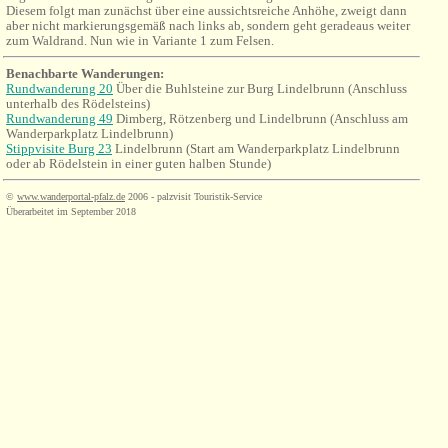
Diesem folgt man zunächst über eine aussichtsreiche Anhöhe, zweigt dann
aber nicht markierungsgemäß nach links ab, sondern geht geradeaus weiter
zum Waldrand. Nun wie in Variante 1 zum Felsen.
Benachbarte Wanderungen
:
Rundwanderung 20
Über die Buhlsteine zur Burg Lindelbrunn
(Anschluss
unterhalb des Rödelsteins)
Rundwanderung 49
Dimberg, Rötzenberg und Lindelbrunn (Anschluss am
Wanderparkplatz Lindelbrunn)
Stippvisite Burg 23
Lindelbrunn (Start am Wanderparkplatz Lindelbrunn
oder ab Rödelstein in einer guten halben Stunde)
©
www.wanderportal-pfalz.de
2006 - palzvisit Touristik-Service
Überarbeitet im September 2018