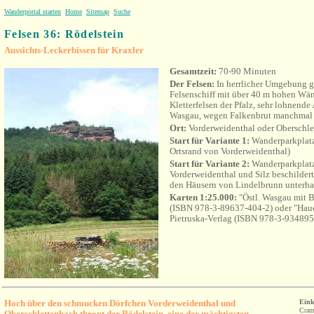
Wanderportal starten
Home
Sitemap
Suche
Felsen 36:
Rödelstein
Aussichts-Leckerbissen für Kraxler
Gesamtzeit:
70-90 Minuten
Der Felsen:
In herrlicher Umgebung 
Felsenschiff mit über 40 m hohen Wän
Kletterfelsen der Pfalz, sehr lohnende
Wasgau, wegen Falkenbrut manchmal 
Ort:
Vorderweidenthal oder Oberschl
Start für Variante 1:
Wanderparkplatz
Ortsrand von
Vorderweidenthal
)
Start für Variante 2:
Wanderparkplatz
Vorderweidenthal
und Silz beschilder
den Häusern von Lindelbrunn unterha
Karten 1:25.000:
"Östl. Wasgau mit 
(ISBN 978-3-89637-404-2) oder "Hauen
Pietruska-Verlag (ISBN 978-3-934895
Hoch über den schmucken Dörfchen Vorderweidenthal und
Eink
Cram
Oberschlettenbach thront der Rödelstein, eine der mächtigsten