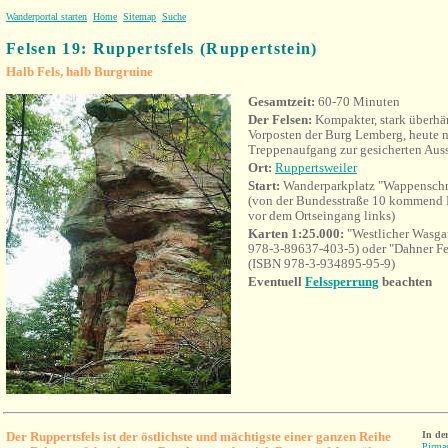
Wanderportal starten
Home
Sitemap
Suche
Felsen 19: Ruppertsfels (Ruppertstein)
Halb Fels, halb Burgruine
Gesamtzeit:
60-70 Minuten
Der Felsen:
Kompakter, stark überhän
Vorposten der Burg Lemberg, heute 
Treppenaufgang zur gesicherten Auss
Ort:
Ruppertsweiler
Start:
Wanderparkplatz
"Wappensch
(von der Bundesstraße 10 kommend 
vor dem Ortseingang links)
Karten 1:25.000:
"Westlicher Wasg
978-3-89637-403-5) oder "Dahner
Fe
(ISBN 978-3-934895-95-9)
Eventuell
Felssperrung
beachten
Der Ruppertsfels ist der östlichste und mächtigste einer ganzen Reihe
In de
Pirma