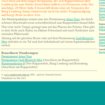
von Felsen auf dem langen Bergkamm, der sich Ruppertsfelsen über
Center
Lemberg bis zu
m Weiler Kettrichhof südlich von Pirmasens zieht. Das
Skulpt
mächtige, 20 Meter hohe Felsenschiff diente einst als Vorposten der
Westw
Burg Lemberg; heute erinnern nur noch ein steiler Treppenaufgang
Biosp
Burgr
und karge Reste an diese Zeit.
Teufel
Am Wanderparkplatz nimmt man den Premiumweg
Arius-Tour
, der durch
Hinter
schönen Mischwald etwas schweißtreibend zum Ruppertsfels hinauf führt.
Region
Über eine steile Treppe gelangt man auf das Plateau des Felsens. Dort gibt
Südwe
Pirma
es freie Sicht nach Süden ins Dahner Felsenland und nach Nordosten zum
zentralen Pfälzerwald.
Touri
Rupper
Abstieg auf der gleichen Route oder auf dem Premiumweg
Graf-Heinrich-
Lembe
Weg
südwärts in ein Tal und dort linkshaltend auf einem Asphaltsträßchen
Münch
zurück.
Pirma
Sonsti
Burge
Benachbarte Wanderungen
:
Premiumweg Arius-Tour
Premiumweg Graf-Heinrich-Weg
(Anschluss am Ruppertsfels)
Rundwanderung 8
Über Ruppertsfels, Burg Lemberg und Rotenberg
(Anschluss am Ruppertsfels)
©
www.wanderportal-pfalz.de
2005 - palzvisit Touristik-Service
Überarbeitet im Mai 2021