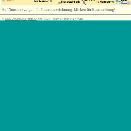
Auf
Nummer
zeigen für Tourenbezeichnung, klicken für Beschreibung!
©
www.wanderportal-pfalz.de
2005-2021 - palzvisit Touristik-Service