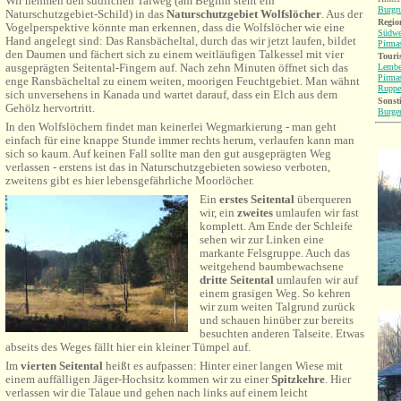
Wir nehmen den südlichen Talweg (am Beginn steht ein
Burgr
Naturschutzgebiet-Schild) in das
Naturschutzgebiet Wolfslöcher
. Aus der
Region
Vogelperspektive könnte man erkennen, dass die Wolfslöcher wie eine
Südwe
Hand angelegt sind: Das Ransbächeltal, durch das wir jetzt laufen, bildet
Pirma
den Daumen und fächert sich zu einem weitläufigen Talkessel mit vier
Touri
ausgeprägten Seitental-Fingern auf.
Nach zehn Minuten öffnet sich das
Lembe
Pirma
enge Ransbächeltal zu einem weiten, moorigen Feuchtgebiet. Man wähnt
Rupper
sich unversehens in Kanada und wartet darauf, dass ein Elch aus dem
Sonsti
Gehölz hervortritt.
Burge
In den Wolfslöchern findet man keinerlei Wegmarkierung - man geht
einfach für eine knappe Stunde immer rechts herum, verlaufen kann man
sich so kaum. Auf keinen Fall sollte man den gut ausgeprägten Weg
verlassen - erstens ist das in Naturschutzgebieten sowieso verboten,
zweitens gibt es hier lebensgefährliche Moorlöcher.
Ein
erstes Seitental
überqueren
wir, ein
zweites
umlaufen wir fast
komplett. Am Ende der Schleife
sehen wir zur Linken eine
markante Felsgruppe. Auch das
weitgehend baumbewachsene
dritte Seitental
umlaufen wir auf
einem grasigen Weg. So kehren
wir zum weiten Talgrund zurück
und schauen hinüber zur bereits
besuchten anderen Talseite. Etwas
abseits des Weges fällt hier ein kleiner Tümpel auf.
Im
vierten Seitental
heißt es aufpassen: Hinter einer langen Wiese mit
einem auffälligen Jäger-Hochsitz kommen wir zu einer
Spitzkehre
. Hier
verlassen wir die Talaue und gehen nach links auf einem leicht