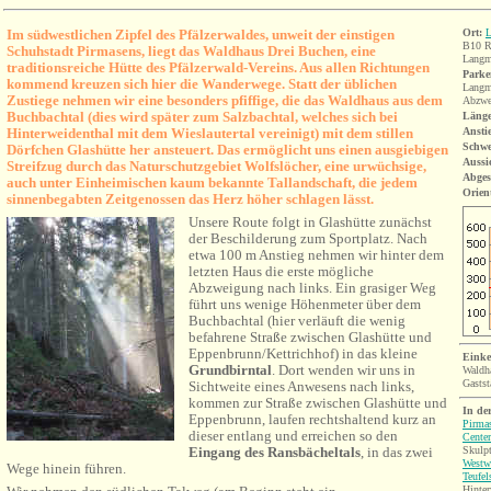
I
m südwestlichen
Zipfel
des Pfälzerwaldes, unweit der einstigen
Ort:
L
B10 R
Schuhstadt
Pirmasens
,
liegt das
Waldhaus Drei Buchen
, eine
Langm
traditionsreiche Hütte
des Pfälzerwald-Vereins
.
Aus allen Richtungen
Parke
kommend kreuzen sich hier die Wanderwege. Statt der üblichen
Langm
Zustiege
nehmen wir eine besonders pfiffige, die das Waldhaus aus dem
Abzwe
Buchbachtal (dies wird später zum Salzbachtal, welches sich bei
Länge
Hinterweidenthal mit dem Wieslautertal vereinigt) mit dem stillen
Ansti
Schwe
Dörfchen Glashütte her ansteuert. Das ermöglicht uns einen ausgiebigen
Aussi
Streifzug durch das Naturschutzgebiet Wolfslöcher, eine urwüchsige,
Abges
auch unter Einheimischen kaum bekannte Tallandschaft, die jedem
Orien
sinnenbegabten Zeitgenossen das Herz höher schlagen lässt.
Unsere Route folgt in Glashütte zunächst
der Beschilderung zum Sportplatz. Nach
etwa 100 m Anstieg nehmen wir hinter dem
letzten Haus die erste mögliche
Abzweigung nach links. Ein grasiger Weg
führt uns wenige Höhenmeter über dem
Buchbachtal (hier verläuft die wenig
befahrene Straße zwischen Glashütte und
Eppenbrunn/Kettrichhof) in das kleine
Einke
Grundbirntal
. Dort wenden wir uns in
Waldh
Gastst
Sichtweite eines Anwesens nach links,
kommen zur Straße zwischen Glashütte und
In de
Eppenbrunn, laufen rechtshaltend kurz an
Pirma
dieser entlang und erreichen so den
Center
Skulpt
Eingang des Ransbächeltals
, in das zwei
Westw
Wege hinein führen.
Teufel
Hinter