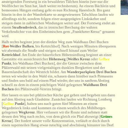
ansteigenden Forstweg in ein bewaldetes Tälchen hinein (wer nur die
Wolflöcher im Sinn hat, läuft weiter rechtsherum). An einem Bächlein und
bemoosten Hängen entlang geht es nun Richtung Hasenloch. Bis ganz
hinein in den in der Wanderkarte so ausgewiesenen Talschluss laufen wir
allerdings nicht, sondern folgen einer ausgeprägten Linkskehre und
steigen dann in zahlreichen Windungen weiter auf. Der Forstweg endet an
einem
Straßendreieck
, das in ironischer Brechung der wahren
Verkehrsdichte von den Einheimischen gern „Frankfurter Kreuz“ genannt
wird.
Halb rechts beginnt jetzt der direkte Weg zum Waldhaus Drei Buchen
[
Rot
-Weißer Balken
, bis Kettrichhof]. Nach wenigen Minuten überqueren
wir abermals die Straße und steigen schnell hinauf zum Weiler
Kettrichhof
. Am Ende der bäuerlichen Höhensiedlung beginnt an einer
Gaststätte ein aussichtsreicher
Höhenweg
[
Weißes Kreuz
oder
Gelber
Punkt
, bis Waldhaus Drei Buchen], der die Grenze zwischen dem
Pfälzerwald mit seinen
vielgestaltigen dunklen Bergketten
und der
Bauernlandschaft des Westrich bildet. Am
Wanderparkplatz Drei Buchen
treten wir wieder in den Wald ein, schauen dann hinüber nach Pirmasens
und finden uns bald auf einem Pfad wieder, der uns in sanftem Abstieg
schnell zu dem in einem prächtigen Wald gelegenen
Waldhaus Drei
Buchen
des Pfälzerwald-Vereins bringt.
Hier lassen es uns bei pfälzischer Küche gut gehen und begeben uns dann
auf den Abstieg nach Glashütte. Zunächst laufen wir Richtung Lemberg
[
Gelber
Punkt
], halten uns nach guten fünf Minuten an einem
Wegedreieck links und kommen zu einem westlich des Mühlberges
gelegenen
Wegkreuz
. Hier verlassen wir die Route und nehmen statt
dessen den Weg nach rechts, von dem gleich ein Pfad abzweigt [
Grünes
Kreuz
]. Der fordert unsere volle Konzentration, verläuft er doch durch
einen supersteilen Hang etwas rutschig und abschüssig hinunter ins Dorf.