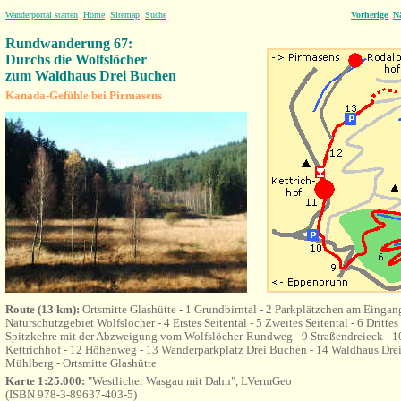
Wanderportal starten
Home
Sitemap
Suche
Vorherige
N
Rundwanderung 67:
Durchs die Wolfslöcher
zum Waldhaus Drei Buchen
Kanada-Gefühle bei Pirmasens
Route (13 km):
Ortsmitte Glashütte - 1 Grundbirntal - 2 Parkplätzchen am Eingan
Naturschutzgebiet Wolfslöcher - 4 Erstes Seitental - 5 Zweites Seitental - 6 Drittes S
Spitzkehre mit der Abzweigung vom Wolfslöcher-Rundweg - 9 Straßendreieck - 1
Kettrichhof - 12 Höhenweg - 13 Wanderparkplatz Drei Buchen - 14 Waldhaus Dr
Mühlberg - Ortsmitte Glashütte
Karte 1:25.000:
"Westlicher Wasgau mit Dahn", LVermGeo
(ISBN 978-3-89637-403-5)