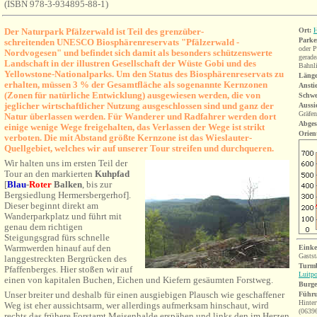
(ISBN 978-3-934895-88-1
)
Der Naturpark Pfälzerwald ist Teil des grenzüber-
Ort:
H
Parke
schreitenden UNESCO Biosphärenreservats "Pfälzerwald -
oder P
Nordvogesen" und befindet sich damit als besonders schützenswerte
gerade
Landschaft in der illustren Gesellschaft der Wüste Gobi und des
Bahnli
Yellowstone-Nationalparks. Um den Status des Biosphärenreservats zu
Länge
erhalten, müssen 3 % der Gesamtfläche als sogenannte Kernzonen
Ansti
(Zonen für natürliche Entwicklung) ausgewiesen werden, die von
Schwe
jeglicher wirtschaftlicher Nutzung ausgeschlossen sind und ganz der
Aussi
Gräfen
Natur überlassen werd
en. Für Wanderer und Radfahrer werden dort
Abges
einige wenige Wege freigehalten, das Verlassen der Wege ist strikt
Orien
verboten.
Die mit Abstand größte Kernzone ist das Wieslauter-
Quellgebie
t, welches wir auf unserer Tour streifen und durchqueren.
Wir halten uns im ersten Teil der
Tour an den
markierten
Kuhpfad
[
Blau
-
Roter
Balken
,
bis zur
Bergsiedlung Hermersbergerhof].
Dieser beginnt direkt am
Wanderparkplatz und führt mit
genau dem richtigen
Steigungsgrad fürs schnelle
Warmwerden hinauf auf den
Einke
Gastst
langgestreckten Bergrücken des
Turmb
Pfaffenberges. Hier stoßen wir auf
Luitp
einen von kapitalen Buchen, Eichen und Kiefern gesäumten Forstweg.
Burg
Unser breiter und deshalb für einen ausgiebigen Plausch wie geschaffener
Führu
Hinte
Weg ist eher aussichtsarm, wer allerdings aufmerksam hinschaut, wird
(0639
rechts das frühere Forstamt Meisenhalde erspähen und links den im Herzen