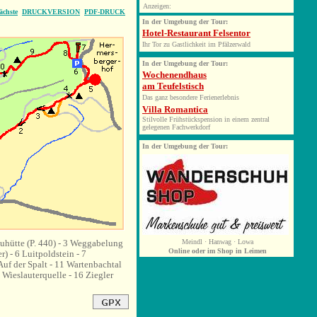
Anzeigen:
ächste
DRUCKVERSION
PDF-DRUCK
In der Umgebung der Tour:
Hotel-Restaurant Felsentor
Ihr Tor zu Gastlichkeit im Pfälzerwald
In der Umgebung der Tour:
Wochenendhaus
am Teufelstisch
Das ganz besondere Ferienerlebnis
Villa Romantica
Stilvolle Frühstückspension in einem zentral
gelegenen Fachwerkdorf
In
der Umgebung der Tour:
uhütte (P. 440) - 3 Weggabelung
Meindl · Hanwag · Lowa
Online oder im Shop in Leimen
) - 6 Luitpoldstein - 7
uf der Spalt - 11 Wartenbachtal
Wieslauterquelle - 16 Ziegler