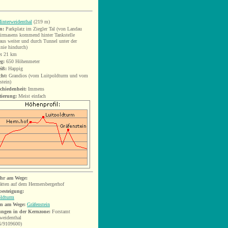
interweidenthal
(219 m)
n:
Parkplatz im Ziegler Tal (
von Landau
irmasens kommend hinter Tankstelle
aus weiter und durch Tunnel unter der
nie hindurch)
:
21
km
eg:
650 Höhenmeter
iß:
Happig
cht:
Grandios (vom Luitpoldturm und vom
stein)
chiedenheit:
Immens
tierung:
Meist einfach
hr am Wege:
ätten auf dem Hermersbergerhof
esteigung:
oldturm
en am Wege:
Gräfenstein
ngen in der Kernzone:
F
orstamt
rweidenthal
6/9109600)