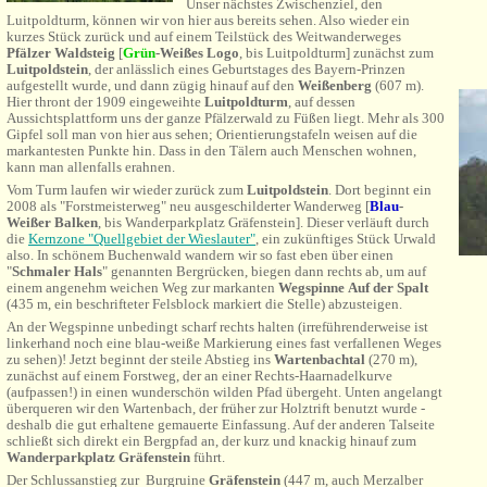
Unser nächstes Zwischenziel, den
Luitpoldturm, können wir von hier aus bereits sehen. Also wieder ein
kurzes Stück zurück und auf einem Teilstück des Weitwanderweges
Pfälzer Waldsteig
[
Grün
-Weißes Logo
, bis Luitpoldturm] zunächst
zum
Luitpoldstein
, der anlässlich eines Geburtstages des Bayern-Prinzen
aufgestellt wurde, und dann zügig hinauf auf den
Weißenberg
(607 m).
Hier thront der 1909 eingeweihte
Luitpoldturm
, auf dessen
Aussichtsplattform uns der ganze Pfälzerwald zu Füßen liegt. Mehr als 300
Gipfel soll man von hier aus sehen; Orientierungstafeln weisen auf die
markantesten Punkte hin. Dass in den Tälern auch Menschen wohnen,
kann man allenfalls erahnen.
Vom Turm laufen wir wieder zurück zum
Luitpoldstein
. Dort beginnt ein
2008 als "Forstmeisterweg" neu ausgeschilderter Wanderweg [
Blau
-
Weißer Balken
, bis Wanderparkplatz Gräfenstein]. Dieser verläuft durch
die
Kernzone "Quellgebiet der Wieslauter"
, ein zukünftiges Stück Urwald
also. In schönem Buchenwald wandern wir so fast eben über einen
"
Schmaler Hals
" genannten Bergrücken, biegen dann rechts ab, um auf
einem angenehm weichen Weg zur markanten
Wegspinne
Auf der Spalt
(435 m, ein beschrifteter Felsblock markiert die Stelle) abzusteigen.
An der Wegspinne unbedingt scharf rechts halten (irreführenderweise ist
linkerhand noch eine blau-weiße Markierung eines fast verfallenen Weges
zu sehen)! Jetzt beginnt der steile Abstieg ins
Wartenbachtal
(270 m),
zunächst auf einem Forstweg, der an einer Rechts-Haarnadelkurve
(aufpassen!) in einen wunderschön wilden Pfad übergeht. Unten angelangt
überqueren wir den Wartenbach, der früher zur Holztrift benutzt wurde -
deshalb die gut erhaltene gemauerte Einfassung. Auf der anderen Talseite
schließt sich direkt ein Bergpfad an, der kurz und knackig hinauf zum
Wanderparkplatz Gräfenstein
führt.
Der Schlussanstieg zur Burgruine
Gräfenstein
(447 m, auch Merzalber