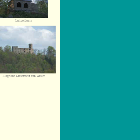
Luitpoldturm
Burgruine Gräfenstein von Westen