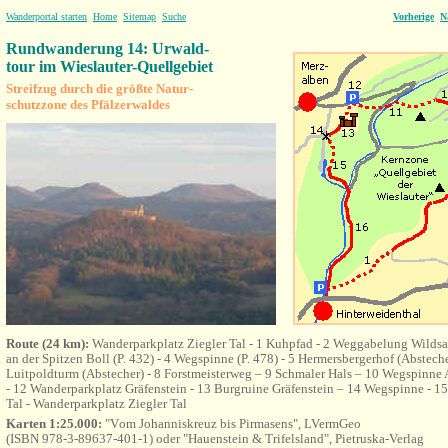
Wanderportal starten
Home
Sitemap
Suche
Vorherige
N
Rundwanderung 14: Urwald-
tour
im Wieslauter-Quellgebiet
Streifzug durch die größte Natur-
schutzzone des Pfälzerwaldes
Route (24 km):
Wanderparkplatz Ziegler Tal
- 1 Kuhpfad - 2 Weggabelung Wildsa
an der Spitzen Boll (P. 432) - 4 Wegspinne (P. 478) - 5 Hermersbergerhof (Abstecher
Luitpoldturm (Abstecher) - 8 Forstmeisterweg – 9 Schmaler Hals – 10 Wegspinne A
- 12 Wanderparkplatz Gräfenstein - 13 Burgruine Gräfenstein – 14 Wegspinne - 15 
Tal -
Wanderparkplatz Ziegler Tal
Karten 1:25.000:
"V
om Johanniskreuz bis Pirmasens"
, LVermGeo
(
ISBN 978-3-89637-401-1) oder "Hauenstein & Trifelsland", Pietruska-Verlag