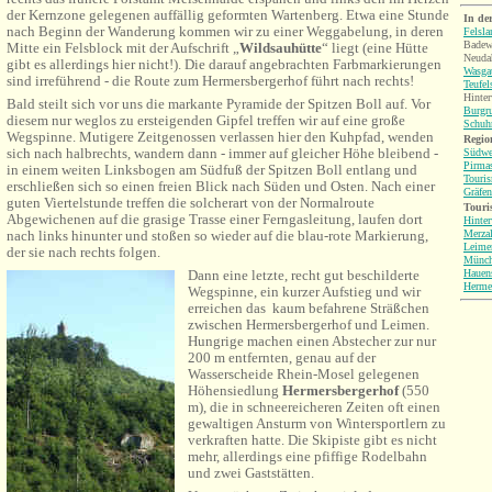
der Kernzone gelegenen auffällig geformten Wartenberg. Etwa eine Stunde
In de
nach Beginn der Wanderung kommen wir zu einer Weggabelung, in deren
Felsl
Badew
Mitte ein Felsblock mit der Aufschrift „
Wildsauhütte
“ liegt (eine Hütte
Neuda
gibt es allerdings hier nicht!). Die darauf angebrachten Farbmarkierungen
Wasgau
sind irreführend - die Route zum Hermersbergerhof führt nach rechts!
Teufel
Hinter
Bald steilt sich vor uns die markante Pyramide der Spitzen Boll auf. Vor
Burgr
diesem nur weglos zu ersteigenden Gipfel treffen wir auf eine große
Schuh
Wegspinne. Mutigere Zeitgenossen verlassen hier den Kuhpfad, wenden
Region
sich nach halbrechts, wandern dann - immer auf gleicher Höhe bleibend -
Südwe
Pirma
in einem weiten Linksbogen am Südfuß der Spitzen Boll entlang und
Touri
erschließen sich so einen freien Blick nach Süden und Osten. Nach einer
Gräfen
guten Viertelstunde treffen die solcherart von der Normalroute
Touri
Abgewichenen auf die grasige Trasse einer Ferngasleitung, laufen dort
Hinter
Merza
nach links hinunter und stoßen so wieder auf die blau-rote Markierung,
Leime
der sie nach rechts folgen.
Münch
Hauen
Dann eine letzte, recht gut beschilderte
Herme
Wegspinne, ein kurzer Aufstieg und wir
erreichen das kaum befahrene Sträßchen
zwischen Hermersbergerhof und Leimen.
Hungrige machen einen Abstecher zur nur
200 m entfernten, genau auf der
Wasserscheide Rhein-Mosel gelegenen
Höhensiedlung
Hermersbergerhof
(550
m), die in schneereicheren Zeiten oft einen
gewaltigen Ansturm von Wintersportlern zu
verkraften hatte. Die Skipiste gibt es nicht
mehr, allerdings eine pfiffige Rodelbahn
und zwei Gaststätten.