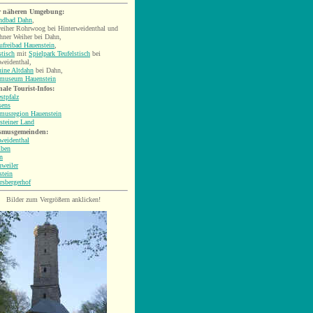
r näheren Umgebung:
andbad Dahn
,
eiher Rohrwoog bei Hinterweidenthal und
hner Weiher bei Dahn,
freibad Hauenstein
,
stisch
mit
Spielpark Teufelstisch
bei
weidenthal,
uine Altdahn
bei Dahn,
museum Hauenstein
ale Tourist-Infos:
stpfalz
sens
smusregion Hauenstein
steiner Land
smusgemeinden:
weidenthal
lben
n
weiler
stein
rsbergerhof
Bilder zum Vergrößern anklicken!