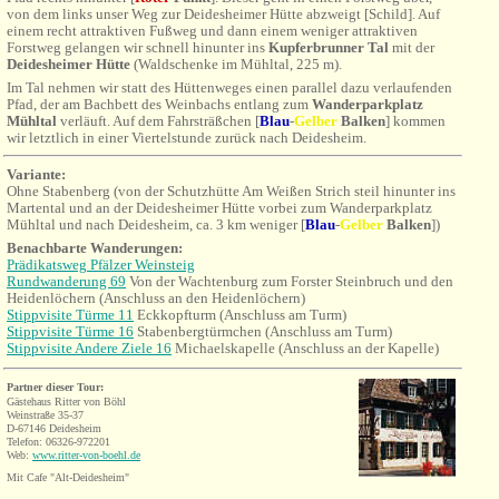
von dem links unser Weg zur Deidesheimer Hütte abzweigt [Schild]. Auf
einem recht attraktiven Fußweg und dann einem weniger attraktiven
Forstweg gelangen wir schnell hinunter ins
Kupferbrunner Tal
mit der
Deidesheimer Hütte
(Waldschenke im Mühltal, 225 m).
Im Tal nehmen wir statt des Hüttenweges einen parallel dazu verlaufenden
Pfad, der am Bachbett des Weinbachs entlang zum
Wanderparkplatz
Mühltal
verläuft. Auf dem Fahrsträßchen [
Blau
-
Gel
ber
Balken
] kommen
wir letztlich in einer Viertelstunde zurück nach Deidesheim.
Variante:
Ohne Stabenberg (von der
Schutzhütte Am Weißen Strich steil hinunter ins
Martental und an der Deidesheimer Hütte vorbei zum Wanderparkplatz
Mühltal und nach Deidesheim, ca. 3 km weniger [
Blau
-
Gel
ber
Balken
])
Benachbarte Wanderungen:
Prädikatsweg
Pfälzer Weinsteig
Rundwanderung 69
Von der Wachtenburg zum Forster Steinbruch und den
Heidenlöchern (Anschluss an den Heidenlöchern)
Stippvisite Türme 11
Eckkopfturm (Anschluss am Turm)
Stippvisite Türme 16
Stabenbergtürmchen (Anschluss am Turm)
Stippvisite Andere Ziele 16
Michaelskapelle (Anschluss an der Kapelle)
Partner dieser Tour:
Gästehaus Ritter von Böhl
Weinstraße 35-37
D-67146 Deidesheim
Telefon: 06326-972201
Web:
www.ritter-von-boehl.de
Mit Cafe "Alt-Deidesheim"