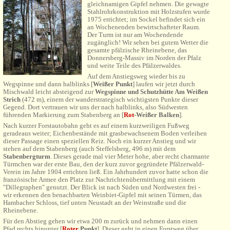
gleichnamigen Gipfel nehmen. Die gewagte
Stahlrohrkonstruktion mit Holzstufen wurde
1975 errichtet; im Sockel befindet sich ein
an Wochenenden bewirtschafteter Raum.
Der Turm ist
nur am Wochendende
zugänglich!
Wir sehen bei gutem Wetter die
gesamte pfälzische Rheinebene, das
Donnersberg-Massiv im Norden der Pfalz
und weite Teile des Pfälzerwaldes.
Auf dem Anstiegsweg wieder bis zu
Wegspinne und dann halblinks [
Weißer Punkt
] laufen wir jetzt durch
Mischwald leicht absteigend zur
Wegspinne und Schutzhütte Am Weißen
Strich
(472 m), einem der wanderstrategisch wichtigsten Punkte dieser
Gegend. Dort vertrauen wir uns der nach halblinks, also Südwesten
führenden Markierung zum Stabenberg an [
Rot
-Weißer Balken
]
.
Nach kurzer Forstautobahn geht es auf einem kurzweiligen Fußweg
geradeaus weiter; Eichenbestände mit grasbewachsenem Boden verleihen
dieser Passage einen speziellen Reiz. Noch ein kurzer Anstieg und wir
stehen auf dem Stabenberg (auch Steffelsberg, 496 m) mit dem
Stabenbergturm
. Dieses gerade mal vier Meter hohe, aber recht charmante
Türmchen war der erste Bau, den der kurz zuvor gegründete Pfälzerwald-
Verein im Jahre 1904 errichten ließ. Ein Jahrhundert zuvor hatte schon die
französische Armee den Platz zur Nachrichtenübermittlung mit einem
"Dillegraphen" genutzt. Der Blick ist nach Süden und Nordwesten frei -
wir erkennen den benachbarten Weinbiet-Gipfel mit seinen Türmen, das
Hambacher Schloss, tief unten Neustadt an der Weinstraße und die
Rheinebene.
Für den Abstieg gehen wir etwa 200 m zurück und nehmen dann einen
Pfad rechts hinunter [
Roter
Punkt
]. Dieser geht in einen Forstweg über,