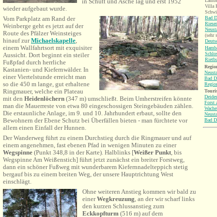
Lambr
in Schutt und Asche lag und erst 1952
Villa
wieder aufgebaut wurde.
Schwi
Bad D
Vom Parkplatz am Rand der
Riese
Weinberge geht es jetzt auf der
Neusta
Route des Pfälzer Weinsteiges
(sehr 
hinauf zur
Michaelskapelle
,
Deuts
einem Wallfahrtsort mit exquisiter
Hamba
Schlo
Aussicht. Dort beginnt ein steiler
Rietb
Fußpfad durch herrliche
Region
Kastanien- und Kiefernwälder. In
Neusta
einer Viertelstunde erreicht man
Bad D
so die 450 m lange, gut erhaltene
Regio
Ringmauer, welche ein Plateau
Touri
Deide
mit den
Heidenlöchern
(347 m)
umschließt. Beim Umherstreifen könnte
Forst 
man die Mauerreste von
etwa 80 eingeschossigen Steingebäuden zählen.
Wache
Die erstaunliche Anlage, im 9. und 10. Jahrhundert erbaut, sollte den
Neusta
Bewohnern der Ebene Schutz bei Überfällen bieten - man fürchtete vor
Bad D
allem einen Einfall der Hunnen.
Der Wanderweg führt zu einem Durchstieg durch die Ringmauer und auf
einem angenehmen, fast ebenen Pfad in wenigen Minuten zu einer
Wegspinne
(Punkt 348,8 in der Karte). Halblinks [
Weißer Punkt
, bis
Wegspinne Am Weißenstich] führt jetzt zunächst ein breiter Forstweg,
dann ein schöner Fußweg mit wunderbarem Kiefernnadelteppich stetig
bergauf bis zu einem breiten Weg, der unsere Hauptrichtung West
einschlägt.
Ohne weiteren Anstieg kommen wir bald zu
einer
Wegkreuzung
, an der wir scharf links
den kurzen Schlussanstieg zum
Eckkopfturm
(516 m) auf dem