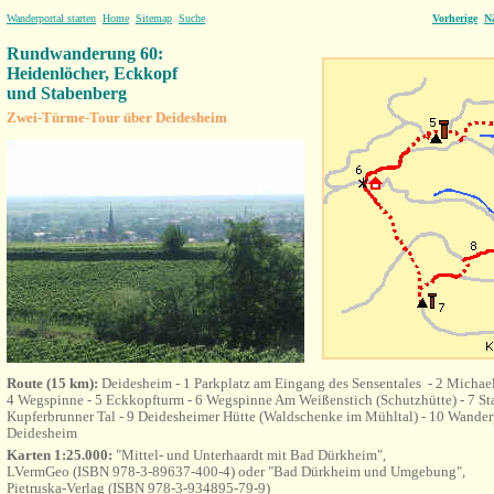
Wanderportal starten
Home
Sitemap
Suche
Vorherige
N
Rundwanderung 60:
Heidenlöcher, Eckkopf
und Stabenberg
Zwei-Türme-Tour über Deidesheim
Route (15 km):
Deidesheim - 1 Parkplatz am Eingang des Sensentales - 2 Michael
4 Wegspinne - 5 Eckkopfturm - 6 Wegspinne Am Weißenstich (Schutzhütte) - 7 S
Kupferbrunner Tal - 9 Deidesheimer Hütte (Waldschenke im Mühltal) - 10 Wander
Deidesheim
Karten 1:25.000:
"Mittel- und Unterhaardt mit Bad Dürkheim",
LVermGeo (ISBN 978-3-89637-400-4) oder "Bad Dürkheim und Umgebung",
Pietruska-Verlag (ISBN 978-3-934895-79-9)