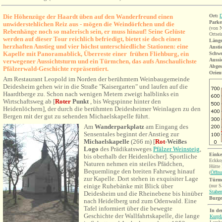
Die Höhenzüge der Haardt üben auf den Wanderfreund einen
Ort:
D
Parke
unwiderstehlichen Reiz aus - mögen die Weindörfchen und die
(von 
Rebenhänge noch so malerisch sein, er muss hinauf! Seine Gelüste
Ortsei
werden auf dieser Tour reichlich befriedigt, bietet sie doch einen
Länge
herzhaften Anstieg und vier höchst unterschiedliche Stationen: eine
Ansti
Kapelle mit Panoramablick, Überreste einer frühen Fliehburg, ein
Schwe
Aussi
verwegener Aussichtsturm und ein Türmchen, das aufs Anschaulichste
Abges
Pfälzerwald-Geschichte repräsentiert.
Orien
Am Restaurant Leopold im Norden der berühmtem Weinbaugemeinde
Deidesheim gehen wir in die Straße "Kaisergarten" und laufen auf die
Haardtberge zu. Schon nach wenigen Metern zweigt halblinks ein
Wirtschaftsweg ab [
Roter
Punkt
, bis Wegspinne hinter den
Heidenlöchern], der durch die berühmten Deidesheimer Weinlagen zu den
Bergen mit der gut zu sehenden Michaelskapelle führt.
Am
Wanderparkplatz
am Eingang des
Sensentales
beginnt der Anstieg zur
Michaelskapelle
(266 m) [
Rot
-Weißes
Logo
des Prädikatsweges
Pfälzer Weinsteig
,
Einke
bis oberhalb der Heidenlöcher]. S
portliche
Eckko
Naturen nehmen ein steiles Pfädchen,
Hütt
Bequemlinge den breiten Fahrweg hinauf
(
Öffnu
zur Kapelle. Dort stehen in exquisiter Lage
Türm
einige Ruhebänke mit Blick über
(nur S
Stabe
Deidesheim und die Rheinebene bis hinüber
Burg
nach Heidelberg und zum Odenwald. Eine
Tafel informiert über die bewegte
In de
Geschichte der Wallfahrtskapelle, die lange
Kurpf