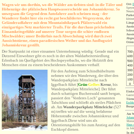
Wagen wir uns dorthin, wo die Wälder am tiefsten sind: in die Täler und
Ort:
E
Speyer
Höhenzüge der pfälzischen Hauptwasserscheide um Johanniskreuz. So
Neust
unwegsam die Gegend dem Autofahrer auch scheinen mag - der
Parke
Wanderer findet hier ein recht gut beschildertes Wegesystem, der
kleine
Geländeradfahrer mit dem Mountainbikepark Pfälzerwald ein
Länge
einzigartiges Netz markierter Trails. Für die durchaus prickelnden
Ansti
Schwe
Einsamkeitsgefühle auf unserer Tour sorgen die schier endlosen
Aussi
Mischwälder; unser Bedürfnis nach Abwechslung wird durch zwei
Abges
Aussichtstürme, einen paradiesischen Weiher und das Ausflugsziel
Orien
Johanniskreuz gestillt.
Der Startpunkt ist einer einsamen Unternehmung würdig: Gerade mal ein
Dutzend Einwohner gibt es noch in der alten Waldarbeitersiedlung
Erlenbach im Quellgebiet des Hochspeyerbachs, wo die Holztrift den
Menschen einst zu einem bescheidenen Auskommen verhalf.
Für den Aufstieg zum Schindhübelturm
nehmen wir den Wanderweg, der über den
Wanderparkplatz Mitteleiche nach
Iggelbach führt [
Grün
-
Gelbe
s
Kreuz
, bis
Wanderparkplatz Mitteleiche
]. Der führt
Einke
durch schattigen Buchenwald sanft bergan,
Gastst
passiert den "Vorderes Loch" genannten
Türm
Talschluss und schließt als steiles Pfädchen
Eschk
ab. Am
Wanderparkplatz Mitteleiche
(527
Burg
m) treffen wir auf die wenig befahrene
Am W
Höhenstraße zwischen Johanniskreuz und
Johan
Iggelbach.Diese wird
uns als
Motorr
Orientierungshilfe bis zum Anstieg auf den
Haus 
in Jo
Eschkopf dienen
.
In de