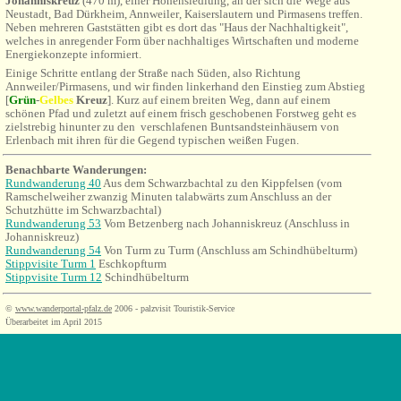
Johanniskreuz
(470 m), einer Höhensiedlung, an der sich die Wege aus
Neustadt, Bad
Dürkheim, Annweiler, Kaiserslautern und Pirmasens treffen.
Neben mehreren Gaststätten gibt es dort das "Haus der Nachhaltigkeit",
welches in anregender Form über nachhaltiges Wirtschaften und moderne
Energiekonzepte informiert.
Einige Schritte entlang der Straße nach Süden, also Richtung
Annweiler/Pirmasens, und wir finden linkerhand den Einstieg zum Abstieg
[
Grün
-
Gelbe
s
Kreuz
]. Kurz auf einem breiten Weg, dann auf einem
schönen Pfad und zuletzt auf einem frisch geschobenen Forstweg geht es
zielstrebig hinunter zu den verschlafenen Buntsandsteinhäusern von
Erlenbach mit ihren für die Gegend typischen weißen Fugen.
Benachbarte Wanderungen:
Rundwanderung 40
Aus dem Schwarzbachtal zu den Kippfelsen (vom
Ramschelweiher zwanzig Minuten talabwärts zum Anschluss an der
Schutzhütte im Schwarzbachtal)
Rundwanderung 53
Vom Betzenberg nach Johanniskreuz (Anschluss in
Johanniskreuz)
Rundwanderung 54
Von Turm zu Turm (Anschluss am Schindhübelturm)
Stippvisite Turm 1
Eschkopfturm
Stippvisite Turm 12
Schindhübelturm
©
www.wanderportal-pfalz.de
2006 - palzvisit Touristik-Service
Überarbeitet im April 2015