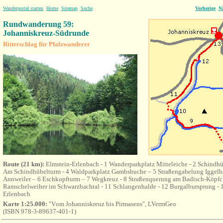
Wanderportal starten
Home
Sitemap
Suche
Vorherige
N
Rundwanderung 59:
Johanniskreuz-Südrunde
Ritterschlag für Pfalzwanderer
Route (21 km):
Elmstein-Erlenbach - 1 Wanderparkplatz Mitteleiche - 2 Schindh
Am Schindhübelturm - 4 Waldparkplatz Gambsbuche – 5 Straßengabelung Iggelb
Annweiler – 6 Eschkopfturm – 7 Wegkreuz - 8 Straßenquerung am Badisch-Köpfch
Ramschelweiher im Schwarzbachtal - 11 Schlangenhalde - 12 Burgalbursprung - 1
Erlenbach
Karte 1:25.000:
"V
om Johanniskreuz bis Pirmasens"
, LVermGeo
(
ISBN 978-3-89637-401-1)