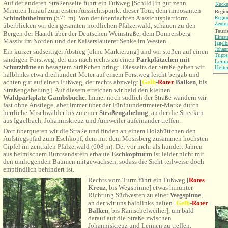
Auf der anderen Straßenseite führt ein Fußweg [Schild] in gut zehn
Kucku
Minuten hinauf zum ersten Aussichtspunkt dieser Tour, dem imposanten
Region
Schindhübelturm
(571 m). Von der überdachten Aussichtsplattform
Regio
Zentr
überblicken wir den gesamten nördlichen Pfälzerwald, schauen zu den
Touri
Bergen der Haardt über der Deutschen Weinstraße, dem Donnersberg-
Elmst
Massiv im Norden und der Kaiserslauterer Senke im Westen.
Iggelb
Johann
Ein kurzer südseitiger Abstieg [ohne Markierung] und wir stoßen auf einen
Tripps
sandigen Forstweg, der uns nach rechts zu einen
Parkplätzchen mit
Leim
Schutzhütte
an besagtem Sträßchen bringt.
Diesseits der Straße gehen wir
Helte
halblinks etwa dreihundert Meter auf einem Forstweg leicht bergab und
achten gut auf einen Fußweg, der rechts abzweigt [
Gelb
-
Roter
Balken
, bis
Straßengabelung
]. Auf diesem erreichen wir bald den kleinen
Waldparkplatz Gambsbuche
. Immer noch südlich der Straße wandern wir
fast ohne Anstiege, aber immer über der Fünfhundertmeter-Marke durch
herrliche Mischwälder bis zu einer
Straßengabelung
, an der die Strecken
aus Iggelbach, Johanniskreuz und Annweiler aufeinander treffen.
Dort überqueren wir die Straße und finden an einem Holzhüttchen den
Aufstiegspfad zum Eschkopf, dem mit dem Mosisberg zusammen höchsten
Gipfel im zentralen Pfälzerwald (608 m). Der vor mehr als hundert Jahren
aus heimischem Buntsandstein erbaute
Eschkopfturm
ist leider nicht mit
den umliegenden Bäumen mitgewachsen, sodass die Sicht teilweise doch
empfindlich behindert ist.
Rechts vom Turm führt ein Fußweg [
Rotes
Kreuz
, bis Wegspinne] etwas hinunter
Richtung Südwesten zu einer
Wegspinne
,
an der wir uns halblinks halten [
Gelb
-
Roter
Balken
, bis
Ramschelweiher
], um bald
darauf auf die Straße zwischen
Johanniskreuz und Leimen zu treffen.