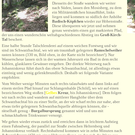
Diesseits der Straße wandern wir weiter
nach Süden, lassen den Mosisberg, zu dem
ein Militärsträßchen hinaufführt, links
liegen und kommen so südlich der Anhöhe
Badisch-Köpfchen
wieder zur Höhenstraße.
Diese überqueren wir jetzt und nehmen
genau westwärts einen gut markierten Pfad,
der uns einen wunderschön weltabgeschiedenen Abstieg ins
Groß-Kirch-
Tal
beschert.
Eine halbe Stunde Talschlenderei auf einem weichen Forstweg und wir
sind im Schwarzbachtal, wo wir am traumhaft gelegenen
Ramschelweiher
rasten können (330 m, Bild oben, in der Karte nicht bezeichnet!). Nur
Wasserscheue lassen sich in der warmen Jahreszeit ein Bad in dem recht
kühlen, glasklaren Gewässer entgehen.
Der direkte Weiterweg nach
Johanniskreuz führt durch das obere Schwarzbachtal, ist allerdings etwas
eintönig und wenig gelenkfreundlich. Deshalb sei folgende Variante
empfohlen:
Vom Weiher wenige Minuten nach rechts talaufwärts und dann links auf
einem steilen Pfad hinauf zur Schlangenhalde [Schild], wo wir auf einen
bezeichneten Weg stoßen
[
Gel
bes
Kreuz
, bis
Johanniskreuz
]
. D
em folgen
wir nach rechts und wandern auf mittlerer Hanghöhe über dem
Schwarzbachtal bis zu einer Stelle, an der wir scharf rechts zur nahe, aber
etwas tiefer gelegenen Schwarzbachquelle abbiegen können, die -
rätselhaft genug -
Burgalbursprung
genannt wird und uns mit
schmackhaftem Trinkwasser versorgt.
W
ir gehen wieder etwas zurück und erreichen dann in leichtem Aufstieg
einen Fahradweg, der parallel zur Straße zwischen Heltersberg und
Johanniskreuz verläuft. Rechtshaltend kommen wir in zehn Minuten nach