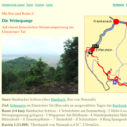
Wanderportal starten
Home
Sitemap
Suche
Vorherige
Mit Bus und Bahn 3:
Die
Weinspange
Auf einem historischen Weintransportweg ins
Elmsteiner Tal
Start:
Hambacher Schloss (über
Hambach
,
Bus von Neustadt)
Ziel:
Erfenstein
im Elmsteiner Tal (Bus oder an ausgewählten Tagen das
Kuckuck
Route (14 km):
Hambacher Schloss - 1 Schutzhütte am Sommerberg - 2 Hohe-Loog
Weinspangenweg gelegen) - 3 Wegspinne Am Bildbaum - 4 Wanderparkplatz Hahn
Hüttenhohl – 6 Totenkopfhütte – 7 Studerbild – 8 Schutzhütte - 9 Burg Spangenb
Karten 1:25.000:
"Oberhaardt von Neustadt a.d.W.", LVermGeo