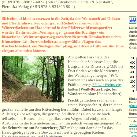
(ISBN 978-3-89637-402-8) oder "Edenkoben, Landau & Neustadt",
Pietruska-Verlag (ISBN 978-3-934895-90-4)
S
ic
h einmal hineinversetzen in die Zeit, da
der Wein noch auf Ochsen-
und Pferdefuhrwerken oder gar mit Schubkarren von den
Winzerdörfern am Haardtrand in den Pfälzerwald transportiert
Länge
wurde? Dafür ist die „Weinspange“ genau das Richtige - ein
Ansti
Schwe
historischer Weintransportweg zwischen Neustadt-Hambach und dem
Aussi
Elmsteiner Tal. Dort verkehrt an ausgewählten Tagen das
Abges
Kuckucksbähnel, ein Nostagie-Dampfzug, mit dessen Hilfe wir die Tour
Orien
elegant abrunden können.
Am großen Parkplatz des
Hambacher Schlosses liegt die
Burgschänke Rittersberg (338 m).
Dort finden wir die Markierung
des Weinspangenweges ["
W
"],
können uns aber auch an jene des
Prädikatswegs
Pfälzer Weinsteig
halten [
Weiß-
Rotes
Logo
, bis
Wanderparkplatz Hahnenschritt
].
Einke
Prächtige Eichen säumen den
Hohe-
ersten Wegabschnitt, der in einer
(
Öffnu
großen Schleife um den Rittersberg herumführt. Dabei ist zwar ein langer
Spang
Aufstieg zu bewältigen, die geringe Steilheit des auch heute noch
Burg
teilweise mit Buntsandstein gepflasterten Weges und einige nette
In de
Ausblicke in die Rheinebene machen ihn jedoch wenig anstrengend. An
Neusta
der
Schutzhütte am Sommerberg
(502 m) beginnt dann der für das
(sehr 
Haardtgebirge typische Bewuchs mit wettergebeugten Kiefern,
Deuts
Hamba
Heidelbeergesträuch und Heidekraut.