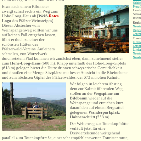
Schlo
Etwa nach einem Kilometer
Kurpf
Lambr
zweigt scharf rechts ein Weg zum
Schwi
Hohe-Loog-Haus ab [
Weiß-
Rotes
Rietb
Logo
des Pfälzer Weinsteiges
].
Region
Diesen Abstecher vom
Neusta
Weinspangenweg sollten wir uns
Regio
Zentr
auf keinen Fall entgehen lassen,
Touri
führt er doch zu einer der
Elmst
schönsten Hütten des
Lambr
Pfälzerwald-Vereins. Auf einem
Linde
schmalen, von Wurzelwerk
Neusta
Neust
durchsetztem Pfad kommen wir zunächst eben, dann zunehmend steiler
zum
Hohe-Loog-Haus
(600 m). Knapp unterhalb des Hohe-Loog-Gipfels
(618 m) gelegen bietet die Hütte drinnen schwyzerische Gemütlichkeit
und draußen eine Menge Sitzplätze mit bester Aussicht in die Rheinebene
und zum höchsten Gipfel des Pfälzerwaldes, der 673 m hohen Kalmit.
Wir folgen in leichtem Abstieg
dem zur Kalmit führenden Weg,
stoßen an der
Wegspinne am
Bildbaum
wieder auf die
Weinspange und erreichen kurz
darauf den auf einem Bergsattel
gelegenen
Wanderparkplatz
Hahnenschritt
(558 m).
Der Weiterweg zur Totenkopfhütte
verläuft jetzt für eine
Dreiviertelstunde weitgehend
parallel zum Totenkopfstraße, einer sehr empfehlenswerten Touristenroute,