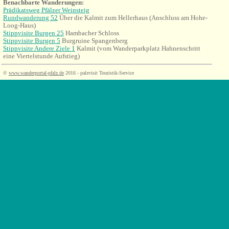
Benachbarte Wanderungen:
Prädikatsweg Pfälzer Weinsteig
Rundwanderung 52
Über die Kalmit zum Hellerhaus (Anschluss am Hohe-
Loog-Haus)
Stippvisite Burgen 25
Hambacher Schloss
Stippvisite Burgen 5
Burgruine Spangenberg
Stippvisite Andere Ziele 1
Kalmit (vom Wanderparkplatz Hahnenschritt
eine Viertelstunde Aufstieg)
©
www.wanderportal-pfalz.de
2016 - palzvisit Touristik-Service