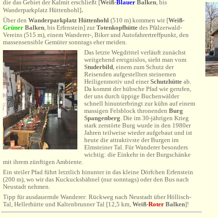
die das Gebiet der Kalmit erschließt [
Weiß-
Blauer
Balken
, bis
.
Wanderparkplatz Hüttenhohl
]
Über den
Wanderparkplatz
Hüttenhohl
(510 m) kommen wir [
Weiß-
Grüner
Balken
, bis Erfenstein]
zur
Totenkopfhütte
des Pfälzerwald-
Vereins (515 m), einem Wanderer-, Biker und Autofahrertreffpunkt, den
massensensible Gemüter sonntags eher meiden.
Das letzte Wegdrittel verläuft zunächst
weitgehend ereignislos, sieht man vom
Studerbild
, einem zum Schutz der
Reisenden aufgestellten steinernen
Heiligenmotiv und einer
Schutzhütte
ab.
Da kommt der hübsche Pfad wie gerufen,
der uns durch üppige Buchenwälder
schnell hinunterbringt zur kühn auf einem
massigen Felsblock thronenden
Burg
Spangenberg
. Die im 30-jährigen Krieg
stark zerstörte Burg wurde in den 1980er
Jahren teilweise wieder aufgebaut und ist
heute die attraktivste der Burgen im
Elmsteiner Tal. Für Wanderer besonders
wichtig: die Einkehr in der Burgschänke
mit ihrem zünftigen Ambiente.
Ein steiler Pfad führt letztlich hinunter in das kleine Dörfchen Erfenstein
(200 m), wo wir das Kuckucksbähnel (nur sonntags) oder den Bus nach
Neustadt nehmen.
Tipp für ausdauernde Wanderer: Rückweg nach Neustadt über Höllisch-
Tal, Hellerhütte und Kaltenbrunner Tal [12,5 km,
Weiß-
Roter
Balken
]!