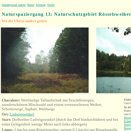
Wanderportal starten
Home
Sitemap
Suche
Naturspaziergang 13: Naturschutzgebiet Rösselsweihe
Wo die Uhren anders gehen
Charakter:
Weitläufige Tallandschaft mit Feuchtbiotopen,
Eink
Gasts
wunderschönem Mischwald und einem verwunschenen Weiher;
In d
Schotterwege, Asphalt, Waldwege
Bade
Ort:
Ludwigswinkel
und E
Biosp
Start:
Dorfweiher Ludwigswinkel (durch das Dorf hindurchfahren und bei
Erzbe
erster Gelegenheit wenige Meter nach links abbiegen)
Burgr
Burgr
Länge:
1 km bis zum Rösselsweiher, weitere 0,5 km bis zur Rösselsquelle