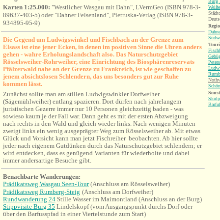
Burg 
Karten 1:25.000:
"Westlicher Wasgau mit Dahn", LVermGeo (ISBN 978-3-
Weiße
Städt
89637-403-5) oder "Dahner Felsenland", Pietruska-Verlag (ISBN 978-3-
Deuts
934895-95-9)
Regio
Dahne
Südwe
Die Gegend um Ludwigswinkel und Fischbach an der Grenze zum
Tour
Elsass ist eine jener Ecken, in denen im positiven Sinne die Uhren anders
Fisch
gehen - wahre Erholungslandschaft also. Das Naturschutzgebiet
Gebü
Rösselsweiher-Rohrweiher, eine Einrichtung des Biosphärenreservats
Peter
Pfälzerwald nahe an der Grenze zu Frankreich, ist wie geschaffen zu
Ludwi
Rumb
jenem absichtslosen Schlendern, das uns besonders gut zur Ruhe
Nothw
kommen lässt.
Schö
Sonst
Zunächst sollte man am stillen Ludwigswinkler Dorfweiher
Skulp
(Sägemühlweiher) entlang spazieren. Dort dürfen nach jahrelangem
Barfu
juristischen Gezerre immer nur 10 Personen gleichzeitig baden - was
sowieso kaum je der Fall war. Dann geht es mit der ersten Abzweigung
nach rechts in den Wald und gleich wieder links. Nach wenigen Minuten
zweigt links ein wenig ausgeprägter Weg zum Rösselsweiher ab. Mit etwas
Glück und Vorsicht kann man jetzt Fischreiher beobachten. Ab hier sollte
jeder nach eigenem Gutdünken durch das Naturschutzgebiet schlendern; er
wird entdecken, dass es genügend Varianten für wiederholte und dabei
immer andersartige Besuche gibt.
Benachbarte Wanderungen:
Prädikatsweg Wasgau Seen-Tour
(Anschluss am Rösselsweiher)
Prädikatsweg Rumberg-Steig
(Anschluss am Dorfweiher)
Rundwanderung 24
Stille Wasser im Maimontland (Anschluss an der Burg)
Stippvisite Burg 35
Lindelskopf (vom Ausgangspunkt durchs Dorf oder
über den Barfusspfad in einer Viertelstunde zum Start)