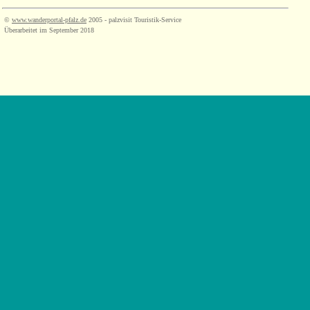
©
www.wanderportal-pfalz.de
2005 - palzvisit Touristik-Service
Überarbeitet im September 2018