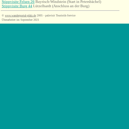
Stippvisite Felsen 26
Bayrisch-Windstein (Start in Petersbächel)
Stippvisite Burg 44
Lützelhardt (Anschluss an der Burg)
©
www.wanderportal-pfalz.de
2005 - palzvisit Touristik-Service
Überarbeitet im September 2021