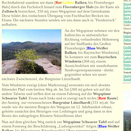
und Et
Rechtshaltend wandern wir dann
[
Rot
-
Gelber
Balken
, bis Florenberger
Biosp
Hals]
durch das Fuchsloch hinauf zum
Florenberger Hals
(in der Karte als
Erzbe
Zollstock
bezeichnet, 350 m), einer Wegspinne auf dem Grenzkamm.
Burgru
Burgr
Diese bildet den einfachsten Übergang vom Fischbacher Becken ins
Burg B
Elsass. Die nächsten Stunden werden wir uns dann auch in "Fronkreisch"
Weiße
aufhalten.
Städtc
Deuts
An der Wegspinne nehmen wir den
Region
halbrechts in südwestlicher
Dahne
Richtung verlaufenden Höhenweg
Südwe
auf der Südflanke des Großen
Touri
Fisch
Florenberges [
Blau
-Weißer
Gebüg
Balken
, bis Bayrischer Windstein].
Peters
So kommen wir zum
Bayrischen
Ludwi
Windstein
(368 m), einem
Rumb
Nothw
Aussichtsfelsen mit wunderbarem
Schön
Nordvogesenpanorama - direkt
Sonsti
gegenüber sehen wir unser
Skulp
nächstes Zwischenziel, die Burgruine Lützelhardt.
Barfu
Vom Windstein zweigt [ohne Markierung] westwärts ein steil abwärts
führender Pfad vom breiten Weg ab. Im Tal (260 m) gehen wir auf die
andere Talseite und treffen dort an einem Fahrweg auf
die
Wegspinne
Schwarze Tafel
. Etwas nach links und es zweigt nach rechts [
Rote
Raute
]
der Anstieg
zur verwunschenen
Burgruine Lützelhardt
(331 m) ab. Sie
wurde wie die meisten Burgen des Wasgaus im 12. Jahrhundert erbaut,
gehörte zunächst den Herzögen von Lothringen und ging dann in den
Besitz des nahegelegen Klosters Stürzelbronn über.
Nun auf dem gleichen Weg zurück zur
Wegspinne Schwarze Tafel
und auf
einem Forstweg der Beschilderung „Ludwigswinkel“ folgen [
Blau
-Weißer
Balken
, bis Abzweigung Rösselsquelle]. Ohne nennenswerte