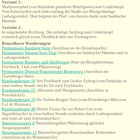
Variante 1:
Skulpturenpfad (von Künstlern gestaltete Holzfiguren) statt
Lindelskopf.
Vom Eulenweiher nach links entlang der Straße zur Minigolfanlage
Ludwigswinkel. Dort beginnt der Pfad; von diesem direkt zum Saarbacher
Hammer.
Variante 2:
In
umgekehrter
Richtung. Der sofortige Aufstieg zum Lindelskopf
vermittelt gleich einen Überblick über das Tourengebiet.
Benachbarte Wanderungen:
Premiumweg Rumberg-Steig
(Anschluss an der Rösselsquelle)
Premiumweg Wasgau-Seen-Tour
(Anschluss am Saarbacher Hammer und in
Ludwigswinkel)
Premiumweg Brunnen- und Quellenweg
(Start am Biosphärenhaus
Fischbach, 3 km vom Pfälzerwoog)
Premiumweg Deutsch-Französischer Burgenweg
(Anschluss am
Florenberger Hals)
Rundwanderung 16
Von Fischbach zum Großen Eyberg (vom Parkplatz in
einer halben Stunde durchs Tal nach Fischbach)
Rundwanderung 25
„Maimont und
Wasigenstein (Anschluss in
Petersbächel)
Rundwanderung 26
Die Sieben-Burgen-Tour (vom Florenberger Hals zum
Col de Maimont)
Rundwanderung 48
Durchs Fauner Tal zur Hohen List (vom
Sägmühlweiher in einer halben Stunde nordwärts durch Ludwigswinkel
und links ab zum Schöntalweiher)
Naturspaziergang 8
Naturschutzgebiet Pfälzerwoog (gleicher
Ausgangspunkt)
Naturspaziergang 13
Naturschutzgebiet Rösselsweiher- Rohrweiher
(Anschluss an der Rösselsquelle)