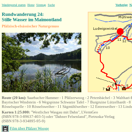
Wanderportal starten
Home
Sitemap
Suche
Vorherige
N
Rundwanderung 24:
Stille Wasser im Maimontland
Pfälzisch-elsässischer Naturgenuss
Route (20 km):
Saarbacher Hammer - 1 Pfälzerwoog - 2 Petersbächel - 3 Walthari-K
Bayrischer Windstein - 6
Wegspinne Schwarze Tafel - 7 Burgruine Lützelhardt - 8
Rösselsquelle - 10 Rösselsweiher - 11 Sägmühlweiher - 12 Entenweiher - 13 Lind
Karten 1:25.000:
"Westlicher Wasgau mit Dahn", LVermGeo
(ISBN 978-3-89637-403-5) oder "Dahner Felsenland", Pietruska-Verlag
(ISBN 978-3-934895-95-9)
Film über Pfälzer Wooge