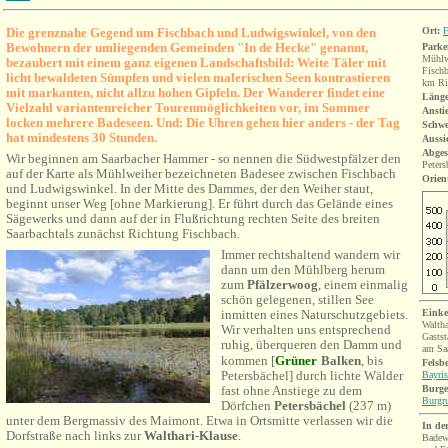
Die grenznahe Gegend um Fischbach und Ludwigswinkel, von den
Ort:
F
Bewohnern der umliegenden Gemeinden "In de Hecke" genannt,
Parke
Mühlw
bezaubert mit einem ganz eigenen Landschaftsbild: Weite Täler mit
Fisch
licht bewaldeten Sümpfen und vielen malerischen Seen kontrastieren
km Ri
mit markanten, nicht allzu hohen Gipfeln. Der Wanderer findet eine
Länge
Vielzahl variantenreicher Tourenmöglichkeiten vor, im Sommer
Ansti
locken mehrere Badeseen. Und: Die Uhren gehen hier anders - der Tag
Schwe
hat mindestens 30 Stunden.
Aussi
Abges
Wir beginnen am Saarbacher Hammer - so nennen die Südwestpfälzer den
Peter
auf der Karte als Mühlweiher bezeichneten Badesee zwischen Fischbach
Orien
und Ludwigswinkel. In der Mitte des Dammes, der den Weiher staut,
beginnt unser Weg [ohne Markierung]. Er führt durch das Gelände eines
Sägewerks und dann auf der in Flußrichtung rechten Seite des breiten
Saarbachtals zunächst Richtung Fischbach.
Immer rechtshaltend wandern wir
dann um den Mühlberg herum
zum
Pfälzerwoog
, einem einmalig
schön gelegenen, stillen See
inmitten eines Naturschutzgebiets.
Einke
Waltha
Wir verhalten uns entsprechend
Gastst
ruhig, überqueren den Damm und
am Sa
kommen [
Grüner
Balken
, bis
Fels
b
Petersbächel] durch lichte Wälder
Bayris
fast ohne Anstiege zu dem
Burge
Burgru
Dörfchen
Petersbächel
(237 m)
unter dem Bergmassiv des Maimont. Etwa in Ortsmitte verlassen wir die
In de
Dorfstraße nach links zur
Walthari-Klause
.
Badew