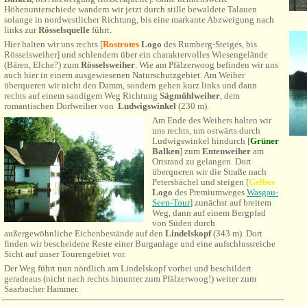
Höhenunterschiede wandern wir jetzt durch stille bewaldete Talauen
solange in nordwestlicher Richtung, bis eine markante Abzweigung nach
links zur
Rösselsquelle
führt.
Hier halten wir uns rechts [
Rostrotes
Logo
des Rumberg-Steiges, bis
Rösselsweiher] und schlendern über ein charaktervolles Wiesengelände
(Bären, Elche?) zum
Rösselsweiher
. Wie am Pfälzerwoog befinden wir uns
auch hier in einem ausgewiesenen Naturschutzgebiet. Am Weiher
überqueren wir nicht den Damm, sondern gehen kurz links und dann
rechts auf einem sandigem Weg Richtung
Sägmühlweiher
, dem
romantischen Dorfweiher von
Ludwigswinkel
(230 m).
Am Ende des Weihers halten wir
uns rechts, um ostwärts durch
Ludwigswinkel hindurch [
Grüner
Balken
] zum
Entenweiher
am
Ortsrand zu gelangen. Dort
überqueren wir die Straße nach
Petersbächel und steigen [
Gelbes
Logo
des Premiumweges
Wasgau-
Seen-Tour
] zunächst auf breitem
Weg, dann auf einem Bergpfad
von Süden durch
außergewöhnliche Eichenbestände auf den
Lindelskopf
(343 m). Dort
finden wir bescheidene Reste einer Burganlage und eine aufschlussreiche
Sicht auf unser Tourengebiet vor.
Der Weg führt nun nördlich am Lindelskopf vorbei und beschildert
geradeaus (nicht nach rechts hinunter zum Pfälzerwoog!) weiter zum
Saarbacher Hammer.