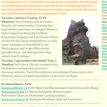
des Wasgaus im 12. Jahrhundert erbaut, gehörte zunächst den Herzögen
Bios
Erzbe
von Lothringen und ging dann in den Besitz des nahegelegen Klosters
Burgr
Stürzelbronn über. Für Nordvogesen-Neulinge eignet sich die Burg sehr
Zitad
gut zum Hineinschnuppern in vergangene Zeiten.
Gebei
Badew
Variante 1 (kurzer Zustieg, 35-40
Weihe
Minuten):
Vom Forsthaus auf der linken
Regio
Pays 
Talseite auf einem breiten Forstweg kurz
Dahne
nach Norden und dann in wenigen Minuten
Südw
links bergauf zur Burg (beschildert).
Tour
Exponierte Treppen und Eisenleitern führen
Ludw
Obers
auf die höchste Aussichtsplattform, wo man
Niede
einen informativen Rundblick in die
Fisc
Nordvogesen und in den Pfälzerwald
Peter
Gebü
genießen kann.
Auf dem gleichen Weg
Rumb
zurück zum Forsthaus.
Nothw
Schö
Variante 2 (grenzüberschreitende Tour, 2
Sonst
Stunden):
Am linken Ufer des romantischen
Barf
Dorfweihers entlang und auf einem
Skul
Forstweg südwärts. Nach Überschreiten eines kleinen Passes noch zehn
Minuten weiter und dann beschildert rechts hoch zur Burg.
In
unmittelbarer
Nähe:
Rundwanderung 24
Stille Wasser im Maimontland (Anschluss an der Burg)
Naturspaziergang 13
Naturschutzgebiet Rösselsweiher-
Rohrweiher (Start am Dorfweiher Ludwigswinkel)
Stippvisite Felsen 26
Bayrisch-Windstein (Start am Forsthaus)