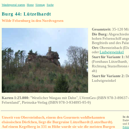
Wanderportal starten
Home
Sitemap
Suche
Burg 44: Lützelhardt
Wilde Felsenburg in den Nordvogesen
Gesamtzeit:
35-120 Mi
Die Burg:
Abgeschieden
hohen Felsenschiff ang
Bergfrieds und des Palas
Ort:
Obersteinbach (El
oder
Ludwigswinkel
Start für Variante 1:
Ma
(Forsthaus Lützelhardt
Richtung Sturzelbronn u
ab)
Start für Variante 2:
Do
Ludwigswinkel
Karten 1:25.000:
"Westlicher Wasgau mit Dahn", LVermGeo (ISBN 978-3-89637-
Felsenland", Pietruska-Verlag (ISBN 978-3-934895-95-9)
Unweit von Obersteinbach, einem den Gourmets wohlbekannten
In d
Bade
elsässischen Dörfchen, liegt die Burgruine Lützelhardt (Lutzelhardt).
und E
Auf einem Kegelberg in
331 m Höhe wurde sie wie die meisten Burgen
Fels