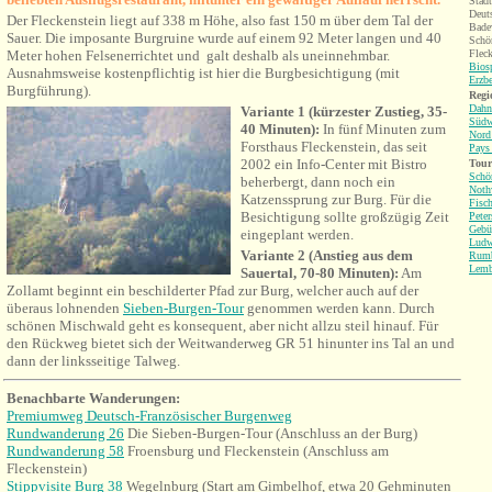
Städt
Deut
D
er Fleckenstein
liegt auf 338 m Höhe, also fast 150 m über dem Tal der
Bade
Sauer. Die imposante Burgruine wurde
au
f einem 92 Meter langen und 40
Schö
Meter hohen Felsenerrichtet und galt deshalb als uneinnehmbar.
Fleck
Bios
Ausnahmsweise kostenpflichtig ist hier die Burgbesichtigung (mit
Erzb
Burgführung).
Regi
Dahn
V
ariante 1 (kürzester Zustieg, 35-
Südw
40 Minuten):
In fünf Minuten zum
Nord
Forsthaus Fleckenstein, das seit
Pays
2002 ein Info-Center mit Bistro
Tour
Schö
beherbergt, dann noch ein
Noth
Katzenssprung zur Burg. Für die
Fisc
Besichtigung sollte großzügig Zeit
Peter
Gebü
eingeplant werden.
Ludw
Variante 2 (Anstieg aus dem
Rum
Lemb
Sauertal, 70-80 Minuten):
Am
Zollamt beginnt ein beschilderter Pfad zur Burg, welcher auch auf der
überaus lohnenden
Sieben-Burgen-Tour
genommen werden kann. Durch
schönen Mischwald geht es konsequent, aber nicht allzu steil hinauf. Für
den Rückweg bietet sich der Weitwanderweg GR 51 hinunter ins Tal an und
dann der linksseitige Talweg.
Benachbarte Wanderungen:
Premiumweg Deutsch-Französischer Burgenweg
Rundwanderung 26
Die Sieben-Burgen-Tour (Anschluss an der Burg)
Rundwanderung 58
Froensburg und Fleckenstein (Anschluss am
Fleckenstein)
Stippvisite Burg 38
Wegelnburg (Start am Gimbelhof, etwa 20 Gehminuten