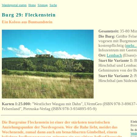
Wanderportal starten
Home
Sitemap
Suche
Burg 29: Fleckenstein
Ein Koloss aus Buntsandstein
Gesamtzeit:
35-80 Min
Die Burg:
Größte Fels
vogesen mit Burgmuseu
kostenpflichtig (
mehr...
Infozentrum mit Gastst
Ort:
Lembach
(Elsass)
Start für Variante 1:
B
Hirschthal und Lembach
Gehminuten von der B
Start für Variante 2:
Pa
Hirschthal (am Südende
Karten 1:25.000:
"Westlicher Wasgau mit Dahn", LVermGeo (ISBN 978-3-89637-
Felsenland", Pietruska-Verlag (ISBN 978-3-934895-95-9)
Die Burgruine Fleckenstein ist einer der stärksten touristischen
Eink
Bistr
Anziehungspunkte der Nordvogesen. Wer die Ruhe liebt, meidet das
In d
Wochenende, zumal dann auch am benachbarten Gimbelhof, einem
Weiß
beliebten Ausflugsrestaurant, mitunter ein gewaltiger Auflauf herrscht.