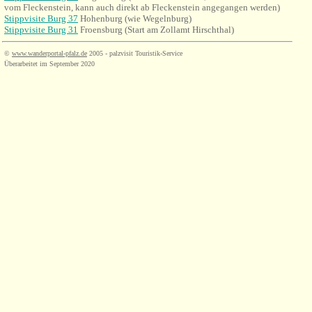
vom Fleckenstein, kann auch direkt ab Fleckenstein angegangen werden)
Stippvisite Burg 37
Hohenburg (wie Wegelnburg)
Stippvisite Burg 31
Froensburg (Start am Zollamt Hirschthal)
©
www.wanderportal-pfalz.de
2005 - palzvisit Touristik-Service
Überarbeitet im September 2020