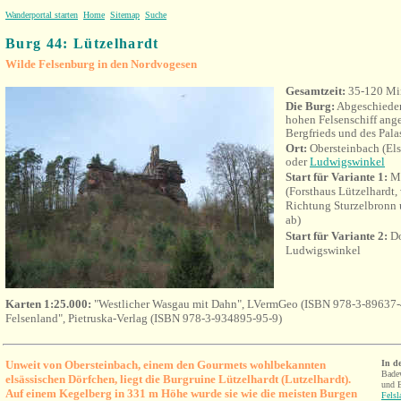
Wanderportal starten
Home
Sitemap
Suche
Burg 44: Lützelhardt
Wilde Felsenburg in den Nordvogesen
Gesamtzeit:
35-120 Mi
Die Burg:
Abgeschieden
hohen Felsenschiff ang
Bergfrieds und des Palas
Ort:
Obersteinbach (El
oder
Ludwigswinkel
Start für Variante 1:
Ma
(Forsthaus Lützelhardt
Richtung Sturzelbronn u
ab)
Start für Variante 2:
Do
Ludwigswinkel
Karten 1:25.000:
"Westlicher Wasgau mit Dahn", LVermGeo (ISBN 978-3-89637-
Felsenland", Pietruska-Verlag (ISBN 978-3-934895-95-9)
Unweit von Obersteinbach, einem den Gourmets wohlbekannten
In d
Bade
elsässischen Dörfchen, liegt die Burgruine Lützelhardt (Lutzelhardt).
und E
Auf einem Kegelberg in
331 m Höhe wurde sie wie die meisten Burgen
Fels