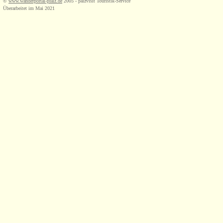
©
www.wanderportal-pfalz.de
2005 - palzvisit Touristik-Service
Überarbeitet im Mai 2021