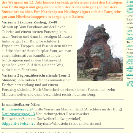
des Wasgaus im 12. Jahrhundert erbaut, gehörte zunächst den Herzögen
Bios
Erzbe
von Lothringen und ging dann in den Besitz des nahegelegen Klosters
Burgr
Stürzelbronn über. Für Nordvogesen-Neulinge eignet sich die Burg sehr
Zitad
gut zum Hineinschnuppern in vergangene Zeiten.
Gebei
Badew
Variante 1 (kurzer Zustieg, 35-40
Weihe
Minuten):
Vom Forsthaus auf der linken
Regio
Pays 
Talseite auf einem breiten Forstweg kurz
Dahne
nach Norden und dann in wenigen Minuten
Südw
links bergauf zur Burg (beschildert).
Tour
Exponierte Treppen und Eisenleitern führen
Ludw
Obers
auf die höchste Aussichtsplattform, wo man
Niede
einen informativen Rundblick in die
Fisc
Nordvogesen und in den Pfälzerwald
Peter
Gebü
genießen kann.
Auf dem gleichen Weg
Rumb
zurück zum Forsthaus.
Nothw
Schö
Variante 2 (grenzüberschreitende Tour, 2
Sonst
Stunden):
Am linken Ufer des romantischen
Barf
Dorfweihers entlang und auf einem
Skul
Forstweg südwärts. Nach Überschreiten eines kleinen Passes noch zehn
Minuten weiter und dann beschildert rechts hoch zur Burg.
In
unmittelbarer
Nähe:
Rundwanderung 24
Stille Wasser im Maimontland (Anschluss an der Burg)
Naturspaziergang 13
Naturschutzgebiet Rösselsweiher-
Rohrweiher (Start am Dorfweiher Ludwigswinkel)
Stippvisite Felsen 26
Bayrisch-Windstein (Start am Forsthaus)