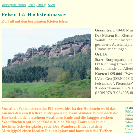
Wanderportal starten
Home
Sitemap
Suche
Felsen 12: Hochsteinmassiv
Zu Fuß auf den berühmten Kletterfelsen
Gesamtzeit:
40-60 Min
Der Felsen:
Bei Kletter
Wandflucht mit markan
gesicherte Aussichtsplat
Himmelsrichtungen
Ort:
Dahn
Start:
Burgenparkplatz 
Ort Richtung Erfweiler 
bis zum Ende der Allee)
Karten 1:25.000:
"West
LVermGeo (ISBN 978-3
Felsenland", Pietruska
9) oder "Hauenstein & T
(ISBN 978-3-934895-8
Von allen Felsmassiven des Pfälzerwaldes ist der Hochstein wohl das
In de
Felsla
am meisten von Kletterern strapazierte. Kein Wunder, bieten doch die
Badew
Hochsteinnadel an seinem westlichen Ende und die langgestreckten
Schönt
Wandfluchten auf seiner Südseite eine Menge Touren bis in die
Erlen
höchsten Schwierigkeitsgrade. Der Wanderer findet auf dem
Teufel
Hinter
Mittelgipfel einen idealen Picknickplatz und kann sich das Treiben
Wild-