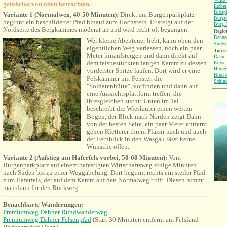
gefahrlos von oben betrachten.
Erzbe
Biosp
Variante 1 (Normalweg, 40-50 Minuten):
Direkt am Burgenparkplatz
Burgr
beginnt ein beschilderter Pfad hinauf zum Hochstein. Er steigt auf der
Burg B
Nordseite des Bergkammes moderat an und wird recht oft begangen.
Region
Dahne
Wer kleine Abenteuer liebt, kann oben den
Südwe
eigentlichen Weg verlassen, noch ein paar
Touri
Meter hinaufsteigen und dann direkt auf
Dahn
dem felsbestückten langen Kamm zu dessen
Erfwei
Hinter
vorderster Spitze laufen. Dort wird er eine
Bruch
Felskammer mit Fenster, die
Schin
"Soldatenhütte", vorfinden und dann auf
eine Aussichtsplattform treffen, die
ihresgleichen sucht: Unten im Tal
beschreibt die Wieslauter einen weiten
Bogen, der Blick nach Norden zeigt Dahn
von der besten Seite, ein paar Meter entfernt
gehen Kletterer ihrem Plaisir nach und auch
der Fernblick in den Wasgau lässt keine
Wünsche offen.
Variante 2 (Aufstieg am Haferfels vorbei, 50-60 Minuten):
Vom
Burgenparkplatz auf einem befestigten Wirtschaftsweg einige Minuten
nach Süden bis zu einer Weggabelung. Dort beginnt rechts ein steiler Pfad
zum Haferfels, der auf dem Kamm auf den Normalweg trifft. Diesen nimmt
man dann für den Rückweg.
Benachbarte Wanderungen
:
Premiumweg Dahner Rundwanderweg
Premiumweg Dahner Felsenpfad
(Start 30 Minuten entfernt am Felsland