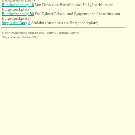
Badeparadies Dahn)
Rundwanderung 18
Von Dahn zum Bärenbrunner Hof
(
Anschluss am
Burgenparkplatz)
Rundwanderung 50
Die Dahner Felsen- und Burgenrunde
(
Anschluss am
Burgenparkplatz)
Stippvsite Burg 8
Altdahn
(
Anschluss am Burgenparkplatz)
©
www.wanderportal-pfalz.de
2005 - palzvisit Touristik-Service
Überarbeitet im Oktober 2016