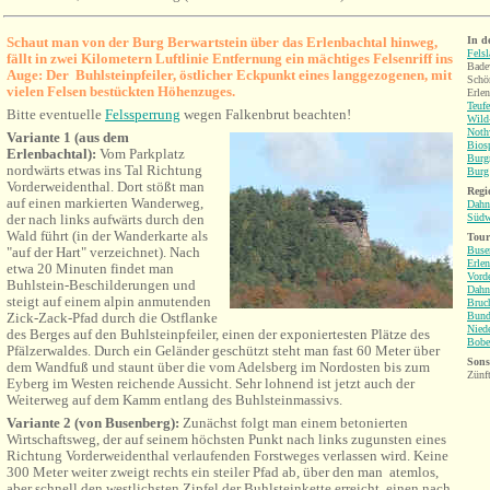
Schaut man von der Burg Berwartstein über das Erlenbachtal hinweg,
In d
Fels
fällt in zwei Kilometern Luftlinie Entfernung ein mächtiges Felsenriff ins
Bade
Auge: Der Buhlsteinpfeiler, östlicher Eckpunkt eines langgezogenen, mit
Schö
vielen Felsen bestückten Höhenzuges.
Erlen
Teufe
Bitte eventuelle
Felssperrung
wegen Falkenbrut beachten!
Wild
Noth
Variante 1 (aus dem
Bios
Erlenbachtal):
Vom Parkplatz
Burg
nordwärts etwas ins Tal Richtung
Burg
Vorderweidenthal. Dort stößt man
Regi
auf einen markierten Wanderweg,
Dahn
der nach links aufwärts durch den
Südw
Wald führt (in der Wanderkarte als
Tour
"auf der Hart" verzeichnet). Nach
Buse
Erle
etwa 20 Minuten findet man
Vord
Buhlstein-Beschilderungen und
Dahn
steigt auf einem alpin anmutenden
Bruc
Zick-Zack-Pfad durch die Ostflanke
Bund
Niede
des Berges auf den Buhlsteinpfeiler, einen der exponiertesten Plätze des
Bobe
Pfälzerwaldes. Durch ein Geländer geschützt steht man fast 60 Meter über
Sons
dem Wandfuß und staunt über die vom Adelsberg im Nordosten bis zum
Zünf
Eyberg im Westen reichende Aussicht. Sehr lohnend ist jetzt auch der
Weiterweg auf dem Kamm entlang des Buhlsteinmassivs.
Variante 2 (von Busenberg):
Zunächst folgt man einem betonierten
Wirtschaftsweg, der auf seinem höchsten Punkt nach links zugunsten eines
Richtung Vorderweidenthal verlaufenden Forstweges verlassen wird. Keine
300 Meter weiter zweigt rechts ein steiler Pfad ab, über den man atemlos,
aber schnell den westlichsten Zipfel der Buhlsteinkette erreicht, einen nach