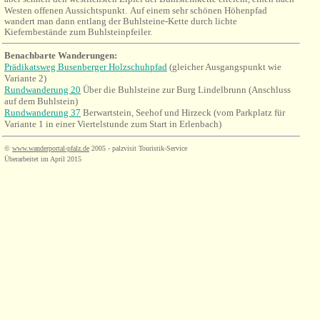
Westen offenen Aussichtspunkt.
Auf einem sehr schönen Höhenpfad
wandert man dann entlang der Buhlsteine-Kette durch lichte
Kiefernbestände zum Buhlsteinpfeiler.
Benachbarte Wanderungen
:
Prädikatsweg Busenberger Holzschuhpfad
(gleicher Ausgangspunkt wie
Variante 2)
Rundwanderung 20
Über die Buhlsteine zur Burg Lindelbrunn (Anschluss
auf dem Buhlstein)
Rundwanderung 37
Berwartstein, Seehof und Hirzeck (vom Parkplatz für
Variante 1 in einer Viertelstunde zum Start in Erlenbach)
©
www.wanderportal-pfalz.de
2005 - palzvisit Touristik-Service
Überarbeitet im April 2015