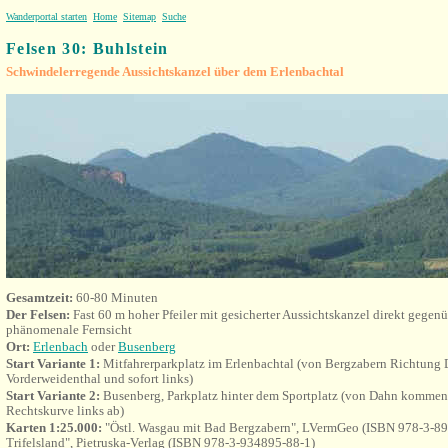
Wanderportal starten
Home
Sitemap
Suche
Felsen 30: Buhlstein
Schwindelerregende Aussichtskanzel über dem Erlenbachtal
Gesamtzeit:
60-80 Minuten
Der Felsen:
Fast 60 m hoher Pfeiler mit gesicherter Aussichtskanzel direkt gegenü
phänomenale Fernsicht
Ort
:
Erlenbach
oder
Busenberg
Start Variante 1:
Mitfahrerparkplatz im Erlenbachtal (von Bergzabern Richtung
Vorderweidenthal und sofort links)
Start Variante 2:
Busenberg, Parkplatz hinter dem Sportplatz (von Dahn kommend
Rechtskurve links ab)
Karten 1:25.000:
"Östl. Wasgau mit Bad Bergzabern", LVermGeo (ISBN 978-3-89
Trifelsland", Pietruska-Verlag (ISBN 978-3-934895-88-1)