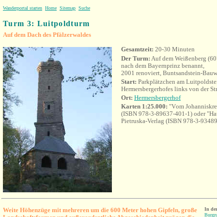
Wanderportal starten
Home
Sitemap
Suche
Turm 3: Luitpoldturm
Auf dem Dach des Pfälzerwaldes
Gesamtzeit:
20-30 Minuten
Der Turm:
Auf dem Weißenberg (60
nach dem Bayernprinz benannt,
2001 renoviert, Buntsandstein-Bauw
Start:
Parkplätzchen am Luitpoldste
Hermersbergerhofes links von der St
Ort:
Hermersbergerhof
Karten 1:25.000:
"V
om Johanniskre
(
ISBN 978-3-89637-401-1) oder "Hau
Pietruska-Verlag (ISBN 978-3-9348
Weite Höhenzüge mit mehreren um die 600 Meter hohen Gipfeln, große
In de
Burgru