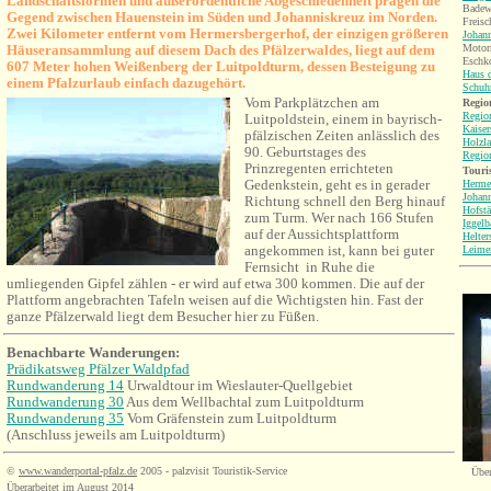
Landschaftsformen und außerordentliche Abgeschiedenheit prägen die
Badew
Gegend zwischen Hauenstein im Süden und Johanniskreuz im Norde
n.
Freisc
Zwei Kilometer entfernt vom Hermersbergerhof, der einzigen größeren
Johann
Häuseransammlung auf diesem Dach des Pfälzerwaldes, liegt auf dem
Motorr
Eschko
607 Meter hohen Weißenberg der Luitpoldturm, dessen Besteigung zu
Haus d
einem Pfalzurlaub einfach dazugehört.
Schuh
Vom Parkplätzchen am
Region
Regio
Luitpoldstein, einem in bayrisch-
Kaiser
pfälzischen Zeiten anlässlich des
Holzl
90. Geburtstages des
Regio
Prinzregenten errichteten
Touri
Gedenkstein, geht es in gerader
Herme
Johann
Richtung schnell den Berg hinauf
Hofstä
zum Turm. Wer nach 166 Stufen
Iggelb
auf der Aussichtsplattform
Helter
angekommen ist, kann bei guter
Leime
Fernsicht in Ruhe die
umliegenden Gipfel zählen - er wird auf etwa 300 kommen. Die auf der
Plattform angebrachten Tafeln weisen auf die Wichtigsten hin. Fast der
ganze Pfälzerwald liegt dem Besucher hier zu Füßen.
Benachbarte Wanderungen:
Prädikatsweg Pfälzer Waldpfad
Rundwanderung 14
Urwaldtour im Wieslauter-Quellgebiet
Rundwanderung 30
Aus dem
Wellbachtal
zum Luitpoldturm
Rundwanderung 35
Vom Gräfenstein zum Luitpoldturm
(Anschluss jeweils am Luitpoldturm)
©
www.wanderportal-pfalz.de
2005 - palzvisit Touristik-Service
Über
Überarbeitet im August 2014