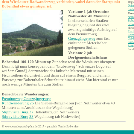
dem Wieslauter-Radwanderweg verbinden, wobei dann der Startpunkt
Regi
Bobenthal etwas günstiger ist.
Dahn
Südw
Variante 1 (ab Ortsmitte
Tour
Nothweiler, 40 Minuten):
Noth
In einer scharfen Straßen-
Bobe
Schö
biegung beginnt der etwa
Hirsc
zwanzigminütige Aufstieg auf
Fisc
dem Premiumweg
Peter
Grenzgängerweg
zum fast
Gebü
Ludw
einhundert Meter höher
Rum
gelegenen Stollen.
Lemb
Variante 2 (ab
Dorfgemeinschaftshaus
Bobenthal 100-120 Minuten):
Zunächst wird die Wieslauter überquert.
Dann folgt man konsequent dem "Grubenweg" [schwarzes Logo auf
weißem Grund], der zunächst das hübsche Mattental mit seinen
Fischweihern durchstreift und dann auf einem Bergpfad und einem
Forstweg zur Bobenthaler Schutzhütte hinauf zieht. Von hier sind es nur
noch wenige Minuten bis zum Stollen.
Benachbarte Wanderungen:
Premiumweg Grenzgängerweg
Rundwanderung 26
Die Sieben-Burgen-Tour (von Nothweiler etwa 40
Minuten zum Anschluss an
der
Wegelnburg)
Stippvisite Burg 37
Hohenburg (ab Nothweiler)
Stippvisite Burg 38
Wegelnburg (ab Nothweiler)
©
www.wanderportal-pfalz.de
2017 - palzvisit Touristik-Service