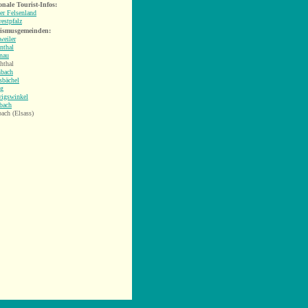
onale Tourist-Infos:
er Felsenland
estpfalz
ismusgemeinden:
weiler
nthal
nau
hthal
hbach
sbächel
g
igswinkel
bach
ach (Elsass)