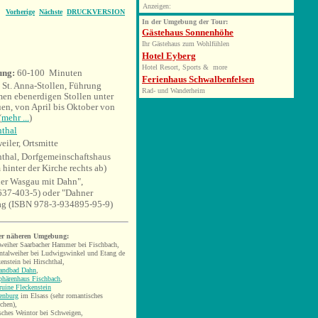
Anzeigen:
Vorherige
Nächste
DRUCKVERSION
In der Umgebung der Tour:
Gästehaus Sonnenhöhe
Ihr Gästehaus zum Wohlfühlen
Hotel Eyberg
Hotel Resort, Sports & more
gung:
60-100 Minuten
Ferienhaus Schwalbenfelsen
 St. Anna-Stollen, Führung
Rad- und Wanderheim
en ebenerdigen Stollen unter
uen, von April bis Oktober von
(
mehr ...
)
thal
iler, Ortsmitte
hal, Dorfgemeinschaftshaus
nter der Kirche rechts ab)
her Wasgau mit Dahn",
37-403-5) oder "Dahner
lag (ISBN 978-3-934895-95-9)
er näheren Umgebung:
weiher Saarbacher Hammer bei Fischbach,
ntalweiher bei Ludwigswinkel und Etang de
enstein bei Hirschthal,
landbad Dahn
,
phärenhaus Fischbach
,
ruine Fleckenstein
enburg
im Elsass (sehr romantisches
chen),
sches Weintor bei Schweigen
,