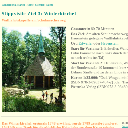
Wanderportal starten
Home
Sitemap
Suche
Stippvisite Ziel 3: Winterkirchel
Wallfahrtskapelle am Schuhmacherweg
Gesamtzeit:
60-70 Minuten
Das Ziel:
Am alten Schuhmacherweg 
Hauenstein gelegene Wallfahrtskape
Ort:
Erfweiler
oder
Hauenstein
Start für Variante 1:
Erfweiler, Wan
Dahn kommend nach links durch den
m nach rechts ins Tal)
Start für Variante 2:
Hauenstein, Wa
der Bundesstraße 10 kommend kurz vo
Dahner Straße und zu deren Ende in 
Karten 1:25.000:
"Östl. Wasgau mit
(ISBN 978-3-89637-404-2) oder "Hau
Pietruska-Verlag (ISBN 978-3-93489
Das Winterkirchel, erstmals 1748 erwähnt, wurde 1789 zerstört und erst
In d
Fels
1948/49 zum Dank für die glückliche Heimkehr aus dem Krieg wieder