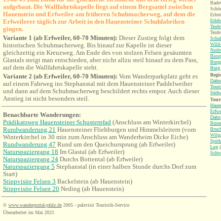
Badew
aufgebaut. Die Wallfahrtskapelle liegt auf einem Bergsattel zwischen
Schön
Hauenstein und Erfweiler am früheren Schuhmacherweg, auf dem die
Erlen
Erfweilerer täglich zur Arbeit in den Hauensteiner Schuhfabriken
Erleb
Teufe
gingen.
Teufe
Variante 1 (ab Erfweiler, 60-70 Minuten):
Dieser Zustieg
folgt dem
Schu
historischen
Schuhmacherweg. Bis hinauf zur Kapelle ist dieser
Wild-
Nothw
gleichzeitig ein Kreuzweg.
Am Ende des von stolzen Felsen gesäumten
Bios
Glastals steigt man entschieden, aber nicht allzu steil hinauf zu dem Pass,
Burgr
auf dem die Wallfahrtskapelle steht.
Burg 
Regio
Variante 2 (ab Erfweiler, 60-70 Minuten):
Vom Wanderparkplatz geht es
Dahne
auf einem Fahrweg ins Stephanstal mit dem Hauensteiner Paddelweiher
Touri
und dann auf dem Schuhmacherweg beschildert rechts empor. Auch dieser
Südw
Anstieg ist nicht besonders steil.
Tour
Hauen
Erfwe
Benachbarte Wanderungen
:
Dahn
Prädikatsweg Hauensteiner Schusterpfad
(Anschluss am Winterkirchel)
Buse
Rundwanderung 21
Hauensteiner Fliehburgen und Himmelsleitern (vom
Bruch
Wilga
Winterkirchel
in 30 min zum Anschluss am Wanderheim Dicke Eiche)
Spirk
Rundwanderung 47
Rund um den Queichursprung (ab Erfweiler)
Lug
(
Naturspaziergang 18
Im Glastal
(
ab Erfweiler)
Schw
Naturspaziergang 24
Durchs Bottental (
ab Erfweiler)
Naturspaziergang 5
Stephanstal (in einer halben Stunde durchs Dorf zum
Start)
Stippvisite Felsen 3
Backelstein (ab Hauenstein)
Stippvisite Felsen 20
Neding (ab Hauenstein)
©
www.wanderportal-pfalz.de
2005 - palzvisit Touristik-Service
Überarbeitet im Mai 2021