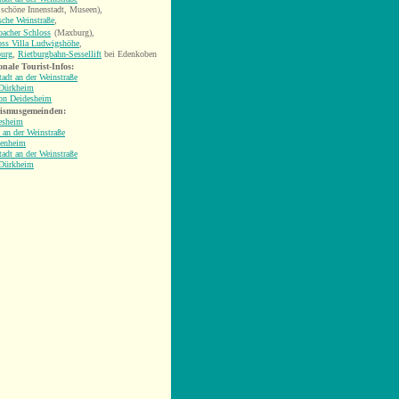
 schöne Innenstadt, Museen),
sche Weinstraße
,
acher Schloss
(Maxburg),
oss Villa Ludwigshöhe
,
burg
,
Rietburgbahn-Sessellift
bei Edenkoben
onale Tourist-Infos:
adt an der Weinstraße
Dürkheim
on Deidesheim
ismusgemeinden:
esheim
 an der Weinstraße
enheim
adt an der Weinstraße
Dürkheim