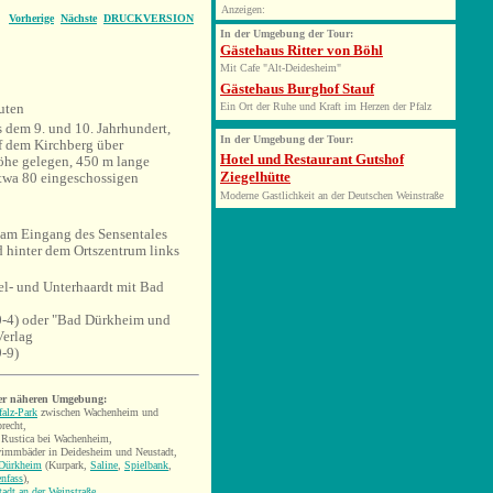
Anzeigen:
Vorherige
Nächste
DRUCKVERSION
In der Umgebung der Tour:
Gästehaus Ritter von Böhl
Mit Cafe "Alt-Deidesheim"
Gästehaus Burghof Stauf
uten
Ein Ort der Ruhe und Kraft im Herzen der Pfalz
 dem 9. und 10. Jahrhundert,
In der Umgebung der Tour:
f dem Kirchberg über
Hotel und Restaurant Gutshof
öhe gelegen, 450 m lange
Ziegelhütte
twa 80 eingeschossigen
Moderne Gastlichkeit an der Deutschen Weinstraße
am Eingang des Sensentales
hinter dem Ortszentrum links
el- und Unterhaardt mit Bad
-4) oder "Bad Dürkheim und
Verlag
-9)
er näheren Umgebung:
falz-Park
zwischen Wachenheim und
recht,
a Rustica bei Wachenheim,
immbäder in Deidesheim und Neustadt,
Dürkheim
(Kurpark,
Saline
,
Spielbank
,
nfass
),
adt an der Weinstraße