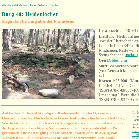
Wanderportal starten
Home
Sitemap
Suche
Burg 48: Heidenlöcher
Magische Fliehburg über der Rheinebene
Gesamtzeit:
50-70 Min
Die Burg:
Fliehburg aus
über der Rheinebene au
Deidesheim in 347 m H
Ringmauer, Reste von e
Steingebäuden (
mehr...
)
Ort:
Deidesheim
Start:
Wanderparkplatz 
(von
Neustadt
kommend 
ab)
Karten 1:25.000:
"Mitt
Dürkheim", LVermGeo
(ISBN 978-3-89637-400
Umgebung", Pietruska-
(ISBN 978-3-934895-79
Auf halber
Höhe vollständig im Kiefernwald versteckt, sind die
In
d
Kurp
Heidenlöcher das Musterbeispiel einer frühmittelalterlichen Fliehburg.
Lamb
Wie bei anderen, meist kleineren Anlagen dieser Epoche hat auch hier
Vill
die begründete Furcht vor Normannen- oder Ungarnüberfällen Pate
Schw
Bad 
gestanden. Die Befestigung diente ausschließlich dem Rückzug von
Riese
Mensch und Tier und war wohl nie dauerhaft bewohnt. Der Name
Neust