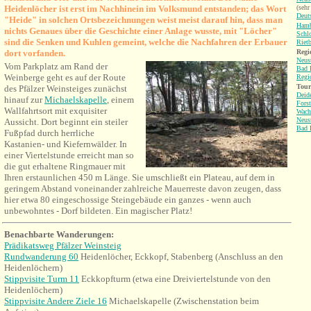
Heidenlöcher ist erst im Nachhinein im
Volksmund entstanden; das Wort
(sehr
Deut
"Heide" in solchen Ortsbezeichnungen weist meist darauf hin, dass man
Hamb
nichts Genaues über die Geschichte einer Anlage wusste, mit "Löcher"
Schl
sind die Senken und Kuhlen gemeint, welche die Nachfahren der Erbauer
Riet
dort vorfanden.
Regi
Neust
Vom Parkplatz am Rand der
Bad 
Weinberge geht es
auf der Route
Regi
Tour
des Pfälzer Weinsteiges zunächst
Deid
hinauf zur
Michaelskapelle
, einem
Forst
Wallfahrtsort mit exquisiter
Wach
Neust
Aussicht. Dort beginnt ein steiler
Bad 
Fußpfad durch herrliche
Kastanien- und Kiefernwälder. In
einer Viertelstunde erreicht man so
die gut erhaltene Ringmauer mit
Ihren erstaunlichen 450 m Länge. Sie umschließt ein Plateau, auf dem in
geringem Abstand voneinander zahlreiche Mauerreste davon zeugen, dass
hier
etwa 80 eingeschossige Steingebäude ein ganzes - wenn auch
unbewohntes - Dorf bildeten. Ein magischer Platz!
Benachbarte Wanderungen
:
Prädikatsweg Pfälzer Weinsteig
Rundwanderung 60
Heidenlöcher, Eckkopf, Stabenberg (Anschluss an den
Heidenlöchern)
Stippvisite Turm 11
Eckkopfturm (etwa eine Dreiviertelstunde von den
Heidenlöchern)
Stippvisite Andere Ziele 16
Michaelskapelle (Zwischenstation beim