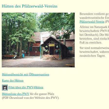
Hütten des Pfälzerwald-Vereins
Besonders verdient g
wandertouristische Ers
Pfälzerwald-Verein
(P
Alleine im Naturpark P
bewirtschaftete PWV-
bei Dernbach). Die Hü
betrieben, sind einfac
Fuß zu erreichen.
Sie sind normalerwei
bewirtschaftet, währen
zusätzlichen Tagen.
Hüttenübersicht mit Öffnungszeiten
Karte der Hütten
Film über die PWV-Hütten
Hüttenliste des PWV
für die ganze Pfalz
(PDF-Download von der Website des PWV)