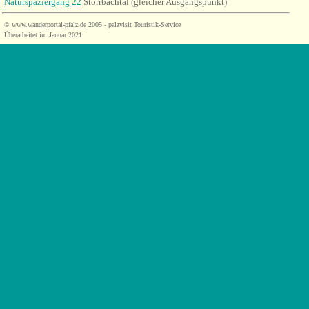
Naturspaziergang 22
Storrbachtal (gleicher Ausgangspunkt)
©
www.wanderportal-pfalz.de
2005 - palzvisit Touristik-Service
Überarbeitet im Januar 2021