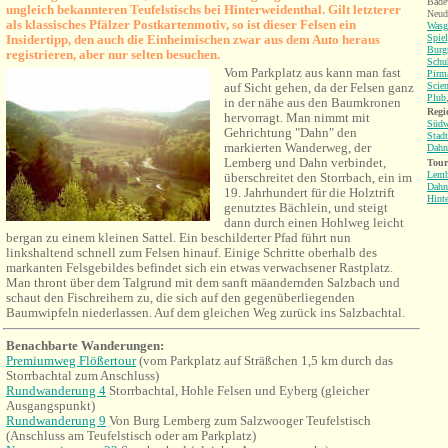
Bade
ungleich bekannteren Teufelstischs bei Hinterweidenthal. Gilt letzterer
Neud
als klassisches Pfälzer Postkartenmotiv, so ist dieser Felsen ein
Wasg
Insidertipp, den auch die Einheimischen zwar aus dem Auto heraus
Spiel
Burg
registrieren, aber nur selten besuchen.
Schu
Vom Parkplatz aus kann man fast
Pirm
auf Sicht gehen, da der Felsen ganz
Scie
Plub
in der nähe aus den Baumkronen
Regi
hervorragt. Man nimmt mit
Südw
Gehrichtung "Dahn" den
Stad
markierten Wanderweg, der
Dahn
Lemberg und Dahn verbindet,
Tour
Lemb
überschreitet den Storrbach, ein im
Dahn
19. Jahrhundert für die Holztrift
Hint
genutztes Bächlein, und steigt
dann durch einen Hohlweg leicht
bergan zu einem kleinen Sattel. Ein beschilderter Pfad führt nun
linkshaltend schnell zum Felsen hinauf. Einige Schritte oberhalb des
markanten Felsgebildes befindet sich ein etwas verwachsener Rastplatz.
Man thront über dem Talgrund mit dem sanft mäandernden Salzbach und
schaut den Fischreihern zu, die sich auf den gegenüberliegenden
Baumwipfeln niederlassen. Auf dem gleichen Weg zurück ins Salzbachtal.
Benachbarte Wanderungen:
Premiumweg Flößertour
(vom Parkplatz auf Sträßchen 1,5 km durch das
Storrbachtal zum Anschluss)
Rundwanderung 4
Storrbachtal, Hohle Felsen und Eyberg (gleicher
Ausgangspunkt)
Rundwanderung 9
Von Burg Lemberg zum Salzwooger Teufelstisch
(Anschluss am Teufelstisch oder am Parkplatz)