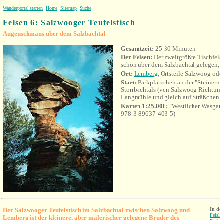
Wanderportal starten
Home
Sitemap
Suche
Felsen 6: Salzwooger Teufelstisch
Augenschmaus über dem Salzbachtal
Gesamtzeit:
25-30 Minuten
Der Felsen:
Der zweitgrößte Tischfel
schön über dem Salzbachtal gelegen, 
Ort:
Lemberg
, Ortsteile Salzwoog o
Start:
Parkplätzchen an der "Steiner
Storrbachtals (von Salzwoog Richtu
Langmühle und gleich auf Sträßchen n
Karten 1:25.000:
"Westlicher Wasga
978-3-89637-403-5)
Der Salzwooger Teufelstisch im Salzbachtal zwischen Salzwoog und
In d
Fels
Lemberg ist der kleinere, aber malerischer gelegene Bruder des