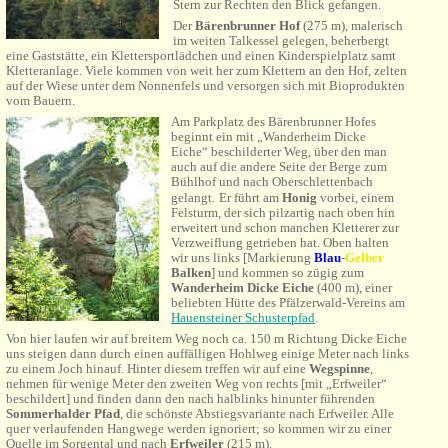
Stern zur Rechten den Blick gefangen.
Der
Bärenbrunner Hof
(275 m),
malerisch
im weiten Talkessel gelegen,
beherbergt
eine Gaststätte, ein Klettersportlädchen und einen Kinderspielplatz samt
Kletteranlage. Viele kommen von weit her zum Klettern an den Hof, zelten
auf der Wiese unter dem Nonnenfels und versorgen sich mit Bioprodukten
vom Bauern.
Am Parkplatz des Bärenbrunner Hofes
beginnt ein mit „Wanderheim Dicke
Eiche“ beschilderter Weg, über den man
auch auf die andere Seite der Berge zum
Bühlhof und nach Oberschlettenbach
gelangt.
Er führt am
Honig
vorbei, einem
Felsturm, der sich pilzartig nach oben hin
erweitert und schon manchen Kletterer zur
Verzweiflung getrieben hat. Oben halten
wir uns links [Markierung
Blau
-
Gelber
Balken
] und kommen so zügig zum
Wanderheim Dicke Eiche
(400 m), einer
beliebten Hütte des Pfälzerwald-Vereins am
Hauensteiner Schusterpfad
.
Von hier laufen wir auf breitem Weg noch ca. 150 m Richtung Dicke Eiche
uns steigen dann durch einen auffälligen Hohlweg einige Meter nach links
zu einem Joch hinauf. Hinter diesem treffen wir auf eine
Wegspinne
,
nehmen für wenige Meter den zweiten Weg von rechts [mit „Erfweiler“
beschildert] und finden dann den nach halblinks hinunter führenden
Sommerhalder Pfad
, d
ie schönste Abstiegsvariante nach Erfweiler. Alle
quer verlaufenden Hangwege werden ignoriert; so kommen wir zu einer
Quelle im Sorgental und nach
Erfweiler
(215 m)
.