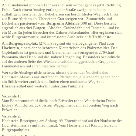
An ausnehmend schönen Fachwerkhäusern vorbei geht es jetzt Richtung
Dahn. Nach einem Anstieg entlang der Straße zweigt nahe beim
auffälligen, freistehenden Hebelfelsen ein beschilderter Weg nach links
zur Ruine Altdahn ab.
Über einen Grat steigen wir - Zimmerfels und
Löchelfels passierend - zur
Burgruine Altdahn
(300 m).
Diese besteht
eigentlich aus drei Burgen -
Altdahn, Grafendahn und Tanstein
- und ist
ein Muss für jeden Besucher des Dahner Felsenlandes. Hier ergänzen sich
wilde Burgenromantik und interessante Ausblicke aufs Trefflichste.
Am
Burgenparkplatz
(276 m) beginnt ein vielbegangener Pfad zum
Hochstein
, einem der beliebtesten Kletterfelsen des Pfälzerwaldes. Der
Gipfelaufbau ist gesichert und bietet einen hervorragendes 270-Grad
Panorama über Dahn und die
nähere Umgebung. Besonders beeindruckt
auf der anderen Seite des Wieslautertals die langgestreckte Gruppe der
Lämmerfelsen mit ihren bizarren Türmen.
Wer steile Abstiege nicht scheut, nimmt die auf der Nordseite des
Hochstein-Massivs anzutreffenden Pfadspuren, alle anderen gehen noch
ein Stück weiter
zurück
und finden einen moderaten Weg zum
Ehrenfriedhof
und weiter hinunter zum Parkplatz.
Variante 1:
Vom Bärenbrunnerhof direkt nach Erfweiler (ohne Wanderheim Dicke
Eiche). Vom Hof zurück bis zur Wegspinne, dann auf breitem Weg nach
Erfweiler.
Variante 2:
Hochstein-Besteigung am Anfang. Ab Ehrenfriedhof auf der Nordseite
des
Hochsteinmassivs auf Pfad hinauf. Vom Hochstein auf Kammpfad zum
Burgenparkplatz.