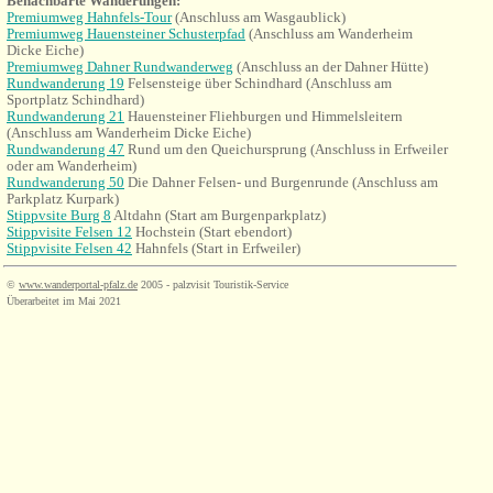
Benachbarte Wanderungen:
Premiumweg Hahnfels-Tour
(Anschluss am Wasgaublick)
Premiumweg Hauensteiner Schusterpfad
(Anschluss am Wanderheim
Dicke Eiche)
Premiumweg Dahner Rundwanderweg
(Anschluss an der Dahner Hütte)
Rundwanderung 19
Felsensteige über Schindhard (Anschluss am
Sportplatz Schindhard)
Rundwanderung 21
Hauensteiner Fliehburgen und Himmelsleitern
(Anschluss am Wanderheim Dicke Eiche)
Rundwanderung 47
Rund um den Queichursprung (Anschluss in Erfweiler
oder am Wanderheim)
Rundwanderung 50
Die Dahner Felsen- und Burgenrunde (Anschluss am
Parkplatz Kurpark)
Stippvsite Burg 8
Altdahn (Start am Burgenparkplatz)
Stippvisite Felsen 12
Hochstein (Start ebendort)
Stippvisite Felsen 42
Hahnfels (Start in Erfweiler)
©
www.wanderportal-pfalz.de
2005 - palzvisit Touristik-Service
Überarbeitet im Mai 2021