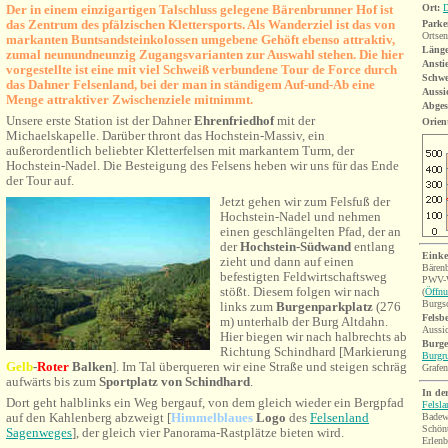
Der in einem einzigartigen Talschluss gelegene Bärenbrunner Hof ist
Ort:
das Zentrum des pfälzischen Klettersports. Als Wanderziel ist das von
Parke
Ortsen
markanten Buntsandsteinkolossen umgebene Gehöft ebenso attraktiv,
Länge
zumal neunundneunzig Zugangsvarianten zur Auswahl stehen. Die hier
Ansti
vorgestellte ist eine mit viel Schweiß verbundene Tour de Force durch
Schwe
das Dahner Felsenland, bei der man in ständigem Auf-und-Ab eine
Aussi
Menge attraktiver Zwischenziele mitnimmt.
Abges
Unsere erste Station is
t der
Dahner
Ehrenfriedhof
mit der
Orien
Michaelskapelle. Darüber thront das Hochstein-Massiv, ein
außerordentlich
beliebter
Kletterfelsen mit markantem Turm, der
Hochstein-Nadel. Die Besteigung des Felsens heben wir uns für das Ende
der Tour auf.
Jetzt gehen wir zum Felsfuß der
Hochstein-Nadel und nehmen
einen geschlängelten Pfad, der an
der
Hochstein-Südwand
entlang
Einke
zieht und dann auf einen
Bären
befestigten Feldwirtschaftsweg
PWV-W
stößt. Diesem folgen wir nach
(
Öffnu
Burgsc
links zum
Burgen
parkplatz
(276
Felsb
m) unterhalb der Burg Altdahn.
Aussic
Hier biegen wir nach halbrechts ab
Burge
Richtung Schindhard [Markierung
Burgr
Gelb
-
Roter
Balken
].
Im Tal überqueren wir eine Straße und steigen schräg
Grafe
aufwärts bis zum
Sportplatz
von Schindhard
.
In de
Dort geht halblinks ein Weg bergauf, von dem gleich wieder ein Bergpfad
Felsl
auf den Kahlenberg abzweigt [
Himmelblaues
Logo
des
Felsenland
B
adew
Schönt
Sagenweges
], der gleich vier Panorama-Rastplätze bieten wird.
Erlen