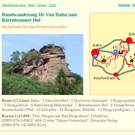
Wanderportal starten
Home
Sitemap
Suche
Vorherige
N
Rundwanderung 18: Von Dahn zum
Bärenbrunner Hof
Im Auf-und-Ab zum Klettererparadies
Route (17,5 km):
Dahn - 1 Ehrenfriedhof - 2 Hochstein-Südwand - 3 Burgenparkpl
- 5 Wasgaublick - 6 Kahlenberg-Höhenpfad - 7 Bärenbrunner Hof - 8 Wanderheim 
Sommerhalder Pfad - 10 Erfweiler - 11 Burgruine Altdahn - 12 Burgenparkplatz - 
Karten 1:25.000:
"Östl. Wasgau mit Bad Bergzabern", LVermGeo
(ISBN 978-3-89637-404-2) oder "Dahner Felsenland", Pietruska-Verlag
(ISBN 978-3-934895-95-9)