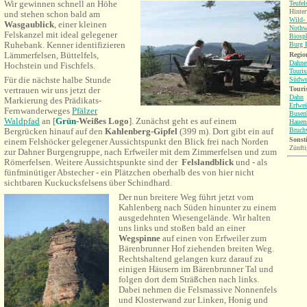
Wir gewinnen schnell an Höhe
Teufel
Hinter
und stehen schon bald am
Wild-
Wasgaublick
, einer kleinen
Nothw
Felskanzel mit ideal gelegener
Biosp
Ruhebank. Kenner identifizieren
Burg B
Lämmerfelsen, Büttelfels,
Region
Dahner
Hochstein und Fischfels.
Touri
Für die nächste halbe Stunde
Südwe
Touri
vertrauen wir uns jetzt der
Dahn
Markierung des Prädikats-
Erfwei
Fernwanderweges
Pfälzer
Busen
Waldpfad
an [
Grün
-Weißes Logo
]. Zunächst geht es auf einem
Hauen
Bruch
Bergrücken hinauf auf den
Kahlenberg-Gipfel
(399 m). Dort gibt ein auf
Sonsti
einem Felshöcker gelegener Aussichtspunkt den Blick frei nach Norden
Zünft
zur Dahner Burgengruppe, nach Erfweiler mit dem Zimmerfelsen und zum
Römerfelsen. Weitere Aussichtspunkte sind der
Felslandblick
und - als
fünfminütiger Abstecher - ein Plätzchen oberhalb des von hier nicht
sichtbaren Kuckucksfelsens über Schindhard.
Der nun breitere Weg führt jetzt vom
Kahlenberg nach Süden hinunter zu einem
ausgedehnten Wiesengelände. Wir halten
uns links und stoßen bald an einer
Wegspinne
auf einen von Erfweiler zum
Bärenbrunner Hof ziehenden breiten Weg.
Rechtshaltend gelangen kurz darauf zu
einigen Häusern im Bärenbrunner Tal und
folgen dort dem Sträßchen nach links.
Dabei nehmen die Felsmassive Nonnenfels
und Klosterwand zur Linken, Honig und