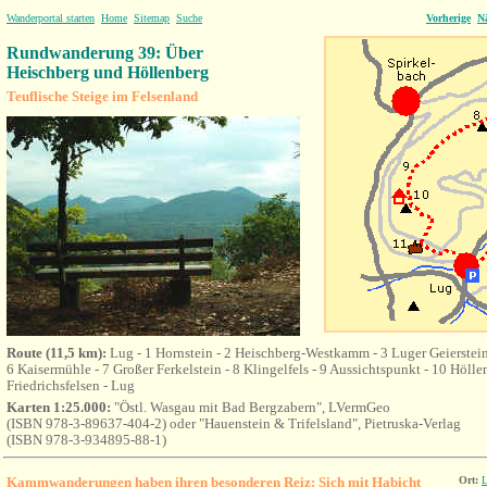
Wanderportal starten
Home
Sitemap
Suche
Vorherige
N
Rundwanderung 39: Über
Heischberg und Höllenberg
Teuflische Steige im Felsenland
Route (11,5 km):
Lug - 1 Hornstein - 2 Heischberg-Westkamm - 3 Luger Geierstein
6 Kaisermühle - 7 Großer Ferkelstein - 8 Klingelfels - 9 Aussichtspunkt - 10 Höll
Friedrichsfelsen - Lug
Karten 1:25.000:
"Östl. Wasgau mit Bad Bergzabern", LVermGeo
(ISBN 978-3-89637-404-2) oder "Hauenstein & Trifelsland", Pietruska-Verlag
(ISBN 978-3-934895-88-1)
Kammwanderungen haben ihren besonderen Reiz: Sich mit Habicht
Ort: