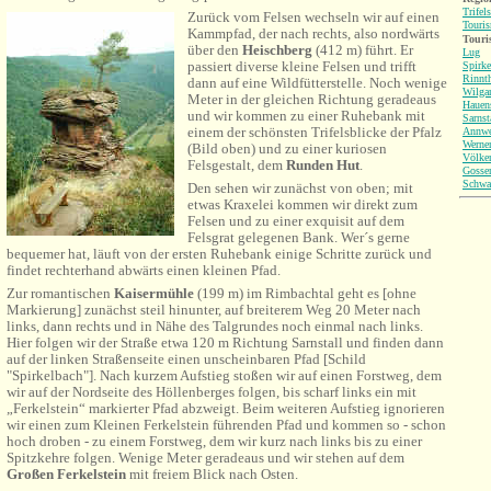
Trifel
Zurück vom Felsen wechseln wir auf einen
Touri
Kammpfad, der nach rechts, also nordwärts
Touri
über den
Heischberg
(412 m) führt. Er
Lug
passiert diverse kleine Felsen und trifft
Spirke
Rinnt
dann auf eine Wildfütterstelle. Noch wenige
Wilga
Meter in der gleichen Richtung geradeaus
Hauen
und wir kommen zu einer Ruhebank mit
Sarnst
einem der schönsten Trifelsblicke der Pfalz
Annwe
Werne
(Bild oben) und zu einer kuriosen
Völker
Felsgestalt, dem
Runden Hut
.
Gosser
Schwa
Den sehen wir zunächst von oben; mit
etwas Kraxelei kommen wir direkt zum
Felsen und zu einer exquisit auf dem
Felsgrat gelegenen Bank. Wer´s gerne
bequemer hat, läuft von der ersten Ruhebank einige Schritte zurück und
findet rechterhand abwärts einen kleinen Pfad.
Zur romantischen
Kaisermühle
(199 m) im Rimbachtal geht es [ohne
Markierung] zunächst steil hinunter, auf breiterem Weg 20 Meter nach
links, dann rechts und in Nähe des Talgrundes noch einmal nach links.
Hier folgen wir der Straße etwa 120 m Richtung Sarnstall und finden dann
auf der linken Straßenseite einen unscheinbaren Pfad [Schild
"Spirkelbach"]. Nach kurzem Aufstieg stoßen wir auf einen Forstweg, dem
wir auf der Nordseite des Höllenberges folgen, bis scharf links ein mit
„Ferkelstein“ markierter Pfad abzweigt. Beim weiteren Aufstieg ignorieren
wir einen zum Kleinen Ferkelstein führenden Pfad und kommen so - schon
hoch droben - zu einem Forstweg, dem wir kurz nach links bis zu einer
Spitzkehre folgen. Wenige Meter geradeaus und wir stehen auf dem
Großen Ferkelstein
mit freiem Blick nach Osten.