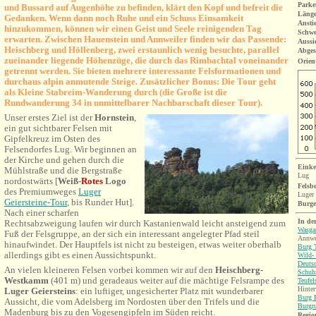
Parke
und Bussard auf Augenhöhe zu befinden, klärt den Kopf und befreit die
Länge
Gedanken. Wenn dann noch Ruhe und ein Schuss Einsamkeit
Ansti
hinzukommen, können wir einen Geist und Seele reinigenden Tag
Schwe
erwarten. Zwischen Hauenstein und Annweiler finden wir das Passende:
Aussi
Heischberg und Höllenberg, zwei erstaunlich wenig besuchte, parallel
Abges
zueinander liegende Höhenzüge, die durch das Rimbachtal voneinander
Orien
getrennt werden. Sie bieten mehrere interessante Felsformationen und
durchaus alpin anmutende Steige. Zusätzlicher Bonus: Die Tour geht
als Kleine Stabreim-Wanderung durch (die Große ist die
Rundwanderung 34 in unmittelbarer Nachbarschaft dieser Tour).
Unser erstes Ziel ist der
Hornstein
,
ein gut sichtbarer Felsen mit
Gipfelkreuz im Osten des
Felsendorfes Lug. Wir beginnen an
der Kirche und gehen durch die
Einke
Mühlstraße und die Bergstraße
Lug
nordostwärts [
Weiß-
Rotes
Logo
Felsb
des Premiumweges
Luger
Luger 
Geiersteine-Tour
, bis Runder Hut].
Burg
Nach einer scharfen
In de
Rechtsabzweigung laufen wir durch Kastanienwald leicht ansteigend zum
Wasgau
Fuß der Felsgruppe, an der sich ein interessant angelegter Pfad steil
Annwe
hinaufwindet. Der Hauptfels ist nicht zu besteigen, etwas weiter oberhalb
Burg T
allerdings gibt es einen Aussichtspunkt.
Wild-
Deutsc
An vielen kleineren Felsen vorbei kommen wir auf den
Heischberg-
Schuh
Westkamm
(401 m) und geradeaus weiter auf die mächtige Felsrampe des
Teufel
Hinter
Luger Geiersteins
: ein luftiger, ungesicherter Platz mit wunderbarer
Burg B
Aussicht, die vom Adelsberg im Nordosten über den Trifels und die
Burgr
Madenburg bis zu den Vogesengipfeln im Süden reicht.
Region