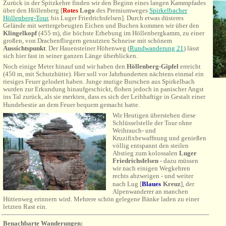
Zurück in der Spitzkehre finden wir den Beginn eines langen Kammpfades
über den
Höllenberg [
Rotes
Logo
des Premiumweges
Spirkelbacher
Höllenberg-Tour
, bis Luger Friedrichsfelsen]. Durch etwas düsteres
Gelände mit wettergebeugten Eichen und Buchen kommen wir über den
Klingelkopf
(455 m), die höchste Erhebung im Höllenbergkamm, zu einer
großen, von Drachenfliegern genutzten Schneise mit schönem
Aussichtspunkt
. Der Hauensteiner Höhenweg (
Rundwanderung 21
) lässt
sich hier fast in seiner ganzen Länge überblicken.
Noch einige Meter hinauf und wir haben den
Höllenberg-Gipfel
erreicht
(450 m, mit Schutzhütte). Hier soll vor Jahrhunderten nächtens einmal ein
riesiges Feuer gelodert haben. Junge mutige Burschen aus Spirkelbach
wurden zur Erkundung hinaufgeschickt, flohen jedoch in panischer Angst
ins Tal zurück, als sie merkten, dass es sich der Leibhaftige in Gestalt einer
Hundebestie an dem Feuer bequem gemacht hatte.
Wir Heutigen überstehen diese
Schlüsselstelle der Tour ohne
Weihrauch- und
Kruzifixbewaffnung
und genießen
völlig entspannt den steilen
Abstieg zum kolossalen
Luger
Friedrichsfelsen
- dazu müssen
wir nach einigen Wegkehren
rechts abzweigen - und weiter
nach Lug
[
Blaues
Kreuz
], der
Alpenwanderer an manchen
Hüttenweg erinnern wird. Mehrere schön gelegene Bänke laden zu einer
letzten Rast ein.
Benachbarte Wanderungen: