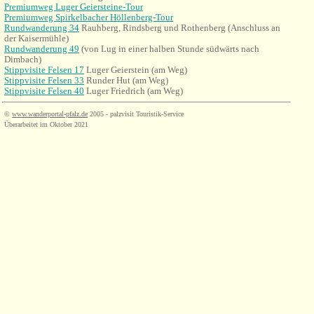
Premiumweg Luger Geiersteine-Tour
Premiumweg Spirkelbacher Höllenberg-Tour
Rundwanderung 34
Rauhberg, Rindsberg
und Rothenberg
(Anschluss an
der Kaisermühle)
Rundwanderung 49
(von Lug in einer halben Stunde südwärts nach
Dimbach)
Stippvisite Felsen 17
Luger Geierstein (am Weg)
Stippvisite Felsen 33
Runder Hut (am Weg)
Stippvisite Felsen 40
Luger Friedrich (am Weg)
©
www.wanderportal-pfalz.de
2005 - palzvisit Touristik-Service
Überarbeitet im Oktober 2021