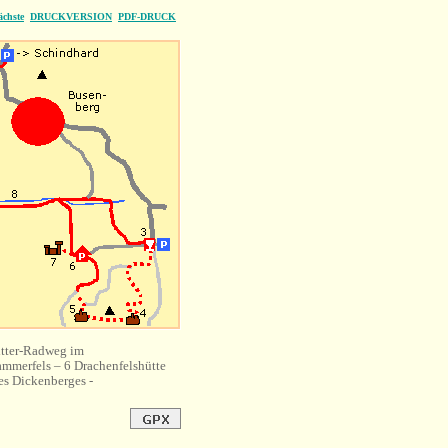
ächste
DRUCKVERSION
PDF-DRUCK
itter-Radweg im
ammerfels – 6 Drachenfelshütte
es Dickenberges -