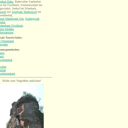
andbad Dahn
,
Badeweiher Saarbacher
r bei Fischbach, Schöntalweiher bei
swinkel, Seehof bei Erlenbach,
stisch
mit
Spielpark Teufelstisch
bei
weidenthal,
 und Wanderpark Silz
,
Erzbergwerk
eiler
,
härenhaus Fischbach
,
uine Altdahn
,
erwartstein
ale Tourist-Infos:
r Felsenland
stpfalz
smusgemeinden:
berg
ach
weidenthal
weiler
nthal
schlettenbach
Bilder zum Vergrößern anklicken!