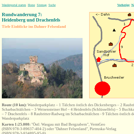
Wanderportal starten
Home
Sitemap
Suche
Vorherige
N
Rundwanderung 7:
Heidenberg und Drachenfels
Tiefe Einblicke ins Dahner Felsenland
Route (10 km):
Wanderparkplatz – 1 Tälchen östlich des Dickenberges – 2 Raubr
Scharbachtälchen – 3 Weisensteiner Hof – 4 Heidenfels (Schlüsselfels) – 5 Buchk
– 7 Drachenfels – 8 Raubritter-Radweg im Scharbachtälchen - 9 Tälchen östlich d
Wanderparkplatz
Karten 1:25.000:
"Östl. Wasgau mit Bad Bergzabern", VermGeo
(ISBN 978-3-89637-404-2) oder "Dahner Felsenland", Pietruska-Verlag
(ISBN 978-3-934895-95-9)