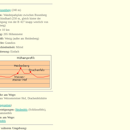
usenberg
(240 m)
n:
Wanderparkplatz zwischen Busenberg
hindhard (250 m, gleich hinter der
igung von der B 427 knapp westlich von
berg)
:
10
km
eg:
205 Höhenmeter
iß:
Wenig (außer am Heidenberg)
cht:
Grandios
chiedenheit:
Mittel
tierung:
Einfach
hr am Wege:
us Weissensteiner Hof, Drachenfelshütte
ngszeiten
)
esteigungen:
Heidenfels
(Schlüsselfels),
ammerfels
n am Wege:
nfels
r näheren Umgebung: