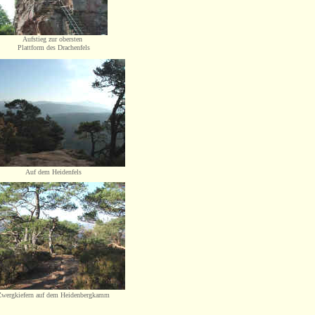
Aufstieg zur obersten
Plattform des Drachenfels
Auf dem Heidenfels
Zwergkiefern auf dem
Heidenbergkamm