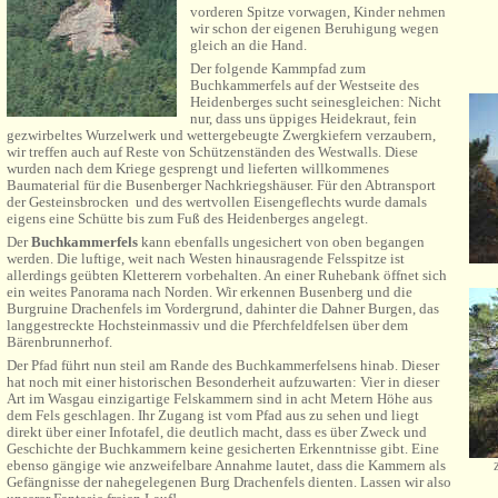
vorderen Spitze vorwagen, Kinder nehmen
wir schon der eigenen Beruhigung wegen
gleich an die Hand.
Der folgende Kammpfad zum
Buchkammerfels auf der Westseite des
Heidenberges sucht seinesgleichen: Nicht
nur, dass uns üppiges Heidekraut, fein
gezwirbeltes Wurzelwerk und wettergebeugte Zwergkiefern verzaubern,
wir treffen auch auf Reste von Schützenständen des Westwalls. Diese
wurden nach dem Kriege gesprengt und lieferten willkommenes
Baumaterial für die Busenberger Nachkriegshäuser. Für den Abtransport
der Gesteinsbrocken und des wertvollen Eisengeflechts wurde damals
eigens eine Schütte bis zum Fuß des Heidenberges angelegt.
Der
Buchkammerfels
kann ebenfalls ungesichert von oben begangen
werden. Die luftige, weit nach Westen hinausragende Felsspitze ist
allerdings geübten Kletterern vorbehalten. An einer Ruhebank öffnet sich
ein weites Panorama nach Norden. Wir erkennen Busenberg und die
Burgruine Drachenfels im Vordergrund, dahinter die Dahner Burgen, das
langgestreckte Hochsteinmassiv und die Pferchfeldfelsen über dem
Bärenbrunnerhof.
Der Pfad führt nun steil am Rande des Buchkammerfelsens hinab. Dieser
hat noch mit einer historischen Besonderheit aufzuwarten: Vier in dieser
Art im Wasgau einzigartige Felskammern sind in acht Metern Höhe aus
dem Fels geschlagen. Ihr Zugang ist vom Pfad aus zu sehen und liegt
direkt über einer Infotafel, die deutlich macht, dass es über Zweck und
Geschichte der Buchkammern keine gesicherten Erkenntnisse gibt. Eine
ebenso gängige wie anzweifelbare Annahme lautet, dass die Kammern als
Gefängnisse der nahegelegenen Burg Drachenfels dienten. Lassen wir also