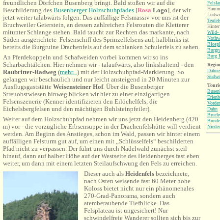
freundlichen Dörfchen Busenberg bringt. Bald stoßen wir auf die
Felsl
Hamme
Beschilderung des
Busenberger Holzschuhpfades
[
Rosa
Logo
], der wir
Ludwig
jetzt weiter talabwärts folgen. Das auffällige Felsmassiv vor uns ist der
Teufel
Bruchweiler Geierstein, an dessen zahlreichen Felsrouten die Kletterer
Hinter
mitunter Schlange stehen. Bald taucht zur Rechten das markante, nach
Wild-
Nothw
Süden ausgerichtete Felsenschiff des Sprinzelfelsens auf, halblinks ist
Biosp
bereits die Burgruine Drachenfels auf dem schlanken Schulerfels zu sehen.
Burgr
Burg B
An Pferdekoppeln und Schafweiden vorbei kommen wir so ins
Scharbachtälchen. Hier nehmen wir - talaufwärts, also linkshaltend - den
Region
Dahne
Raubritter-Radweg
(
mehr...
) mit der Holzschuhpfad-Markierung. So
Südwe
gelangen wir beschaulich und nur leicht ansteigend in 20 Minuten zur
Touri
Ausflugsgaststätte
Weisensteiner Hof
. Über die Busenberger
Busen
Streuobstwiesen hinweg blicken wir hier zu einer einzigartigen
Erlenb
Felsenszenerie (Kenner identifizieren den Eilöchelfels, die
Vorder
Eichelsbergfelsen und den mächtigen Buhlsteinpfeiler).
Dahn
Bruch
Weiter auf dem Holzschuhpfad nehmen wir uns jetzt den Heidenberg (420
Bunde
m) vor - die vorzügliche Erbsensuppe in der Drachenfelshütte will verdient
Nieder
werden. Am Beginn des Anstieges, schon im Wald, passen wir hinter einem
auffälligen Felsturm gut auf, um einen mit „Schlüsselfels“ beschilderten
Pfad nicht zu verpassen. Der führt uns durch Nadelwald zunächst steil
hinauf, dann auf halber Höhe auf der Westseite des Heidenberges fast eben
weiter, um dann mit einem letzten Steilaufschwung den Fels zu erreichen.
Dieser auch als
Heidenfels
bezeichnete,
nach Osten weisende fast 60 Meter hohe
Koloss bietet nicht nur ein phänomenales
270-Grad-Panorama, sondern auch
atemberaubende Tiefblicke. Das
Felsplateau ist ungesichert! Nur
schwindelfreie Wanderer sollten sich bis zur