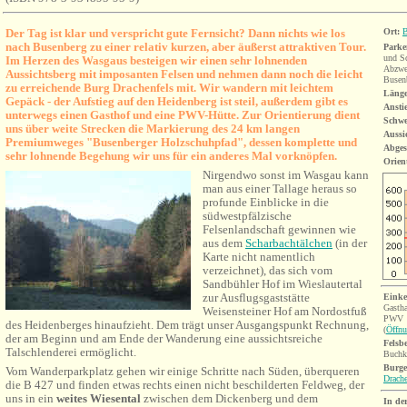
Der Tag ist klar und verspricht gute Fernsicht? Dann nichts wie los
Ort:
B
nach Busenberg zu einer relativ kurzen, aber äußerst attraktiven Tour.
Parke
und Sc
Im Herzen des Wasgaus besteigen wir einen sehr lohnenden
Abzwe
Aussichtsberg mit imposanten Felsen und nehmen dann noch die leicht
Busen
zu erreichende Burg Drachenfels mit. Wir wandern mit leichtem
Länge
Gepäck - der Aufstieg auf den Heidenberg ist steil, außerdem gibt es
Ansti
unterwegs einen Gasthof und eine PWV-Hütte. Zur Orientierung dient
Schwe
uns über weite Strecken die Markierung d
es 24 km langen
Aussi
Premiumweges "Busenberger Holzschuhpfad", dessen komplette und
Abges
sehr lohnende Begehung wir uns für ein anderes Mal vorknöpfen.
Orien
Nirgendwo sonst im Wasgau kann
man aus einer Tallage heraus so
profunde Einblicke in die
südwestpfälzische
Felsenlandschaft gewinnen wie
aus dem
Scharbachtälchen
(in der
Karte nicht namentlich
verzeichnet), das sich vom
Sandbühler Hof im Wieslautertal
zur Ausflugsgaststätte
Einke
Gastha
Weisensteiner Hof am Nordostfuß
PWV
des Heidenberges hinaufzieht. Dem trägt unser Ausgangspunkt Rechnung,
(
Öffnu
der am Beginn und am Ende der Wanderung eine aussichtsreiche
Felsb
Talschlenderei ermöglicht.
Buchk
Burge
Vom Wanderparkplatz gehen wir einige Schritte nach Süden, überqueren
Drache
die B 427 und finden etwas rechts einen nicht beschilderten Feldweg, der
uns in ein
weites
Wiesental
zwischen dem Dickenberg und dem
In de