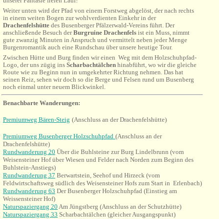
unserer Fantasie freien Lauf!
Weiter unten wird der Pfad von einem Forstweg abgelöst, der nach rechts
in einem weiten Bogen zur wohlverdienten Einkehr in der
Drachenfelshütte
des Busenberger Pfälzerwald-Vereins führt. Der
anschließende Besuch der
Burgruine Drachenfels
ist ein Muss, nimmt
gute zwanzig Minuten in Anspruch und vermittelt neben jeder Menge
Burgenromantik auch eine Rundschau über unsere heutige Tour.
Zwischen Hütte und Burg finden wir einen Weg mit dem Holzschuhpfad-
Logo, der uns zügig ins
Scharbachtälchen
hinabführt, wo wir die gleiche
Route wie zu Beginn nun in umgekehrter Richtung nehmen. Das hat
seinen Reiz, sehen wir doch so die Berge und Felsen rund um Busenberg
noch einmal unter neuem Blickwinkel.
Benachbarte Wanderungen:
Premiumweg Bären-Steig
(Anschluss an der Drachenfelshütte)
Premiumweg Busenberger Holzschuhpfad
(Anschluss an der
Drachenfelshütte)
Rundwanderung 20
Über die Buhlsteine zur Burg Lindelbrunn (vom
Weisensteiner Hof über Wiesen und Felder nach Norden zum Beginn des
Buhlstein-Anstiegs)
Rundwanderung 37
Berwartstein, Seehof und Hirzeck (vom
Feldwirtschaftsweg südlich des Weisensteiner Hofs zum Start in Erlenbach)
Rundwanderung 63
Der Busenberger Holzschuhpfad (Einstieg am
Weissensteiner Hof)
Naturspaziergang 20
Am Jüngstberg (Anschluss an der Schutzhütte)
Naturspaziergang 33
Scharbachtälchen (gleicher Ausgangspunkt)