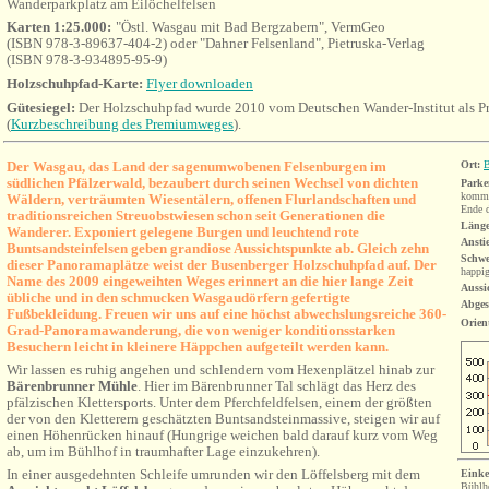
Wanderparkplatz am Eilöchelfelsen
Karten 1:25.000:
"Östl. Wasgau mit Bad Bergzabern", VermGeo
(ISBN 978-3-89637-404-2) oder "Dahner Felsenland", Pietruska-Verlag
(ISBN 978-3-934895-95-9)
Holzschuhpfad-Karte:
Flyer downloaden
Gütesiegel:
Der Holzschuhpfad wurde 2010 vom Deutschen Wander-Institut als Pr
(
Kurzbeschreibung des Premiumweges
).
Der Wasgau, das Land der sagenumwobenen Felsenburgen im
Ort:
B
südlichen Pfälzerwald, bezaubert durch seinen Wechsel von dichten
Parke
komme
Wäldern, verträumten Wiesentälern, offenen Flurlandschaften und
Ende d
traditionsreichen Streuobstwiesen schon seit Generationen die
Länge
Wanderer. Exponiert gelegene Burgen und
leuchtend rote
Ansti
Buntsandsteinfelsen geben grandiose Aussichtspunkte ab. Gleich zehn
Schwe
dieser Panoramaplätze weist der Busenberger Holzschuhpfad auf. Der
h
appi
Name des 2009 eingeweihten Weges
erinnert an die hier lange Zeit
Aussi
übliche und in den schmucken Wasgaudörfern gefertigte
Abges
Fußbekleidung. Freuen wir uns auf eine höchst abwechslungsreiche 360-
Orien
Grad-Panoramawanderung, die von weniger konditionsstarken
Besuchern leicht in kleinere Häppchen aufgeteilt werden kann.
Wir lassen es ruhig angehen und schlendern vom Hexenplätzel hinab zur
Bärenbrunner
Mühle
. Hier im Bärenbrunner Tal schlägt das Herz des
pfälzischen Klettersports. Unter dem Pferchfeldfelsen, einem der größten
der von den Kletterern geschätzten Buntsandsteinmassive, steigen wir auf
einen Höhenrücken hinauf (Hungrige weichen bald darauf kurz vom Weg
ab, um im Bühlhof in traumhafter Lage einzukehren).
In einer ausgedehnten Schleife umrunden wir den Löffelsberg mit dem
Einke
Bühlh