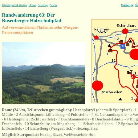
Wanderportal starten
Home
Sitemap
Suche
Vorherige
N
Rundwanderung 63: Der
Busenberger Holzschuhpfad
Auf verwunschenen Pfaden zu zehn Wasgau-
Panoramaplätzen
Route (24 km, Teilstrecken gut möglich):
Hexenplätzel (oberhalb Sportplatz) - 
Mühle - 2 Aussichtspunkt Löffelsberg - 3 Puhlsteine - 4 St. Gertraudkapelle - 5 W
- 6 Heidenpfeiler (Schlüsselfels) - 7 Buchkammerfels - 8 Drachenfelshütte - 9 Bur
Drachenfels - 10 Schutzhütte am Jüngstberg - 11 Scharbachtälchen - 12 Sprinzelfe
Eilöchelfels - 14 Eichelberg (Wasgaublick) - Hexenplätzel
Möglich Startpunkte:
Hexenplätzel, Weißensteiner Hof,