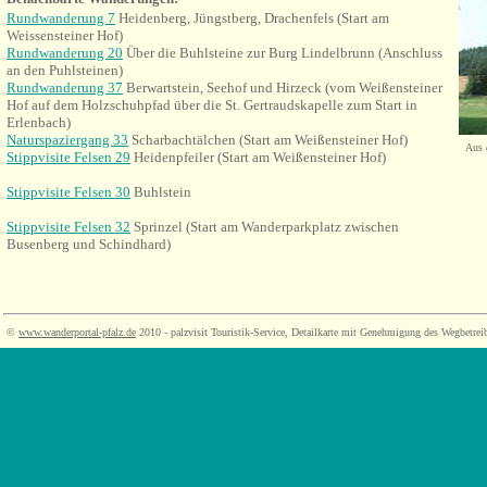
Rundwanderung 7
Heidenberg, Jüngstberg, Drachenfels (Start am
Weissensteiner Hof)
Rundwanderung 20
Über die Buhlsteine zur Burg Lindelbrunn (Anschluss
an den Puhlsteinen)
Rundwanderung 37
Berwartstein, Seehof und Hirzeck (vom Weißensteiner
Hof auf dem Holzschuhpfad über die St. Gertraudskapelle zum Start in
Erlenbach)
Naturspaziergang 33
Scharbachtälchen (Start am Weißensteiner Hof)
Aus 
Stippvisite Felsen 29
Heidenpfeiler
(Start am Weißensteiner Hof)
Stippvisite Felsen 30
Buhlstein
Stippvisite Felsen 32
Sprinzel (Start am Wanderparkplatz zwischen
Busenberg und Schindhard)
©
www.wanderportal-pfalz.de
2010 - palzvisit Touristik-Service, Detailkarte mit Genehmigung des Wegbetrei