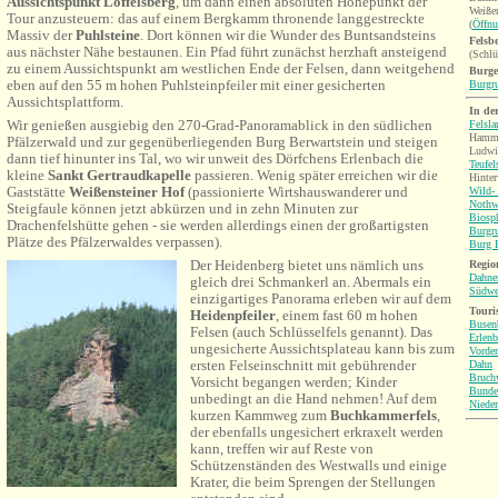
Aussichtspunkt Löffelsberg
, um dann einen absoluten Höhepunkt der
Weiße
Tour anzusteuern: das auf einem Bergkamm thronende langgestreckte
(
Öffnu
Massiv der
Puhlsteine
. Dort können wir die Wunder des Buntsandsteins
Felsb
aus nächster Nähe bestaunen. Ein Pfad führt zunächst herzhaft ansteigend
(Schlü
zu einem Aussichtspunkt am westlichen Ende der Felsen, dann weitgehend
Burge
eben auf den 55 m hohen Puhlsteinpfeiler mit einer gesicherten
Burgru
Aussichtsplattform.
In de
Wir genießen ausgiebig den 270-Grad-Panoramablick in den südlichen
Felsl
Hamme
Pfälzerwald und zur gegenüberliegenden Burg Berwartstein und steigen
Ludwig
dann tief hinunter
ins Tal, wo wir unweit des Dörfchens Erlenbach die
Teufel
kleine
Sankt Gertraudkapelle
passieren. Wenig später erreichen wir die
Hinter
Gaststätte
Weißensteiner Hof
(passionierte Wirtshauswanderer und
Wild-
Nothw
Steigfaule können jetzt abkürzen und in zehn Minuten zur
Biosp
Drachenfelshütte gehen - sie werden allerdings einen der großartigsten
Burgr
Plätze des Pfälzerwaldes verpassen).
Burg B
Der Heidenberg bietet uns nämlich uns
Region
Dahne
gleich drei Schmankerl an. Abermals ein
Südwe
einzigartiges Panorama erleben wir auf dem
Touri
Heidenpfeiler
, einem fast 60 m hohen
Busen
Felsen
(auch Schlüsselfels genannt). Das
Erlenb
ungesicherte Aussichtsplateau kann bis zum
Vorder
ersten Felseinschnitt mit gebührender
Dahn
Bruch
Vorsicht begangen werden; Kinder
Bunde
unbedingt an die Hand nehmen! Auf dem
Nieder
kurzen Kammweg zum
Buchkammerfels
,
der ebenfalls ungesichert erkraxelt werden
kann, treffen wir auf Reste von
Schützenständen des Westwalls und einige
Krater, die beim Sprengen der Stellungen