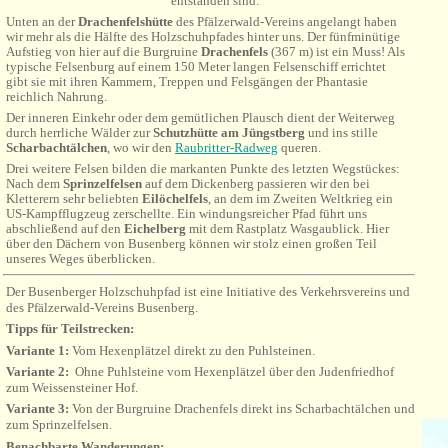
entstanden sind.
Unten an der
Drachenfelshütte
des Pfälzerwald-Vereins angelangt haben
wir mehr als die Hälfte des Holzschuhpfades hinter uns. Der fünfminütige
Aufstieg von hier auf d
ie Burgruine
Drachenfels
(367 m) ist ein Muss! Als
typische Felsenburg auf einem 150 Meter langen Felsenschiff errichtet
gibt sie mit ihren Kammern, Treppen und Felsgängen der Phantasie
reichlich Nahrung.
Der inneren Einkehr oder dem gemütlichen Plausch dient der Weiterweg
durch herrliche Wälder zur
Schutzhütte am Jüngstberg
und ins stille
Scharbachtälchen
, wo wir den
Raubritter-Radweg
queren.
Drei weitere Felsen bilden die markanten Punkte des letzten Wegstückes:
Nach dem
Sprinzelfelsen
auf dem Dickenberg passieren wir den bei
Kletterern sehr beliebten
Eilöchelfels
, an dem im Zweiten Weltkrieg ein
US-Kampfflugzeug zerschellte. Ein windungsreicher Pfad führt uns
abschließend auf den
Eichelberg
mit dem Rastplatz Wasgaublick. Hier
über den Dächern von Busenberg können wir stolz einen großen Teil
unseres Weges überblicken.
Der Busenberger Holzschuhpfad ist eine Initiative des Verkehrsvereins und
des Pfälzerwald-Vereins Busenberg.
Tipps für Teilstrecken:
Variante 1:
Vom Hexenplätzel direkt zu den Puhlsteinen.
Variante 2:
Ohne Puhlsteine vom Hexenplätzel über den Judenfriedhof
zum Weissensteiner Hof.
Variante 3:
Von der Burgruine Drachenfels direkt ins Scharbachtälchen und
zum Sprinzelfelsen.
Benachbarte Wanderungen: