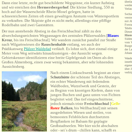
überla
Dann eine letzte, recht gut beschilderte Wegspinne, ein kurzer Aufstieg
werden
und wir erreichen den
Hermersbergerhof
. Die kleine Siedlung, 550 m
Verlas
hoch auf der Wasserscheide Rhein-Mosel gelegen, hatte in
Sechz
schneereicheren Zeiten oft einen gewaltigen Ansturm von Wintersportlern
verstr
zu verkraften. Die Skipiste gibt es nicht mehr, allerdings eine pfiffige
mit Ab
Rodelbahn und zwei Gaststätten.
Forsta
Telef
Der nun anstehende Abstieg in das Freischbachtal zählt zu den
Dieses
abwechslungsreichsten Wegpassagen des zentralen Pfälzerwaldes [
Blaues
Hinte
Süden
Kreuz
, bis ins Freischbachtal]. Wir wandern zunächst parallel zur Straße
vom W
nach Wilgartswiesen die
Rauschenhalde
entlang, wo auch der
Burgr
Prädikatsweg
Pfälzer Waldpfad
verläuft. Es lohnt sich, dort einmal einige
der L
Meter vom Weg seitwärts hinaufzusteigen - der Aussicht wegen.
Johan
Gebietskenner identifizieren eine breite Gipfelgestalt im Osten als den
Wande
Großen Almersberg, einen zwar wenig bekannten, aber sehr lohnenden
inner
eigen
Aussichtsberg.
über 
Nach einem Linksschwenk beginnt an einer
verfol
Schutzhütte
der schönste Teil des Abstieges,
ein echter Wanderweg mit federndem
Waldboden, Wurzelwerk und Gestein, der
zu Beginn von knorrigen Kiefern, dann von
jungen Buchen und ganz unten von Fichten
begleitet wird. Das tief eingeschnittene,
jedoch niemals triste
Freischbachtal
[
Gelb
-
Roter
Balken
, bis Wellbachtal] mit seinen
ausgedehnten Wiesen und steilen, von
bemoosten Felsblöcken durchsetzten
Bergflanken ist Balsam für geplagte
Großstadtseelen. Wer hier nicht abschalten
oder - sei´s drum - chillen kann, schafft es