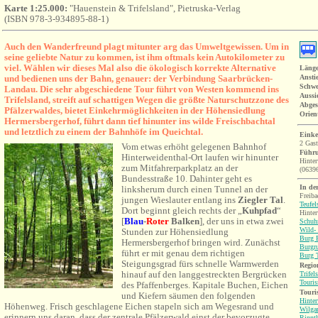
Karte 1:25.000:
"Hauenstein & Trifelsland", Pietruska-Verlag
(ISBN 978-3-934895-88-1)
Auch den Wanderfreund plagt mitunter arg das Umweltgewissen. Um in
seine geliebte Natur zu kommen, ist ihm oftmals kein Autokilometer zu
viel. Wählen wir dieses Mal also die ökologisch korrekte Alternative
Länge
und bedienen uns der Bahn, genauer: der Verbindung Saarbrücken-
Ansti
Schwe
Landau. Die sehr abgeschiedene Tour führt von Westen kommend ins
Aussi
Trifelsland, streift auf schattigen Wegen die größte Naturschutzzone des
Abges
Pfälzerwaldes, bietet Einkehrmöglichkeiten in der Höhensiedlung
Orien
Hermersbergerhof, führt dann tief hinunter ins wilde Freischbachtal
und letztlich zu einem der Bahnhöfe im Queichtal.
Einke
2 Gast
Vom etwas erhöht gelegenen Bahnhof
Führu
Hinterweidenthal-Ort laufen wir hinunter
Hinte
zum Mitfahrerparkplatz an der
(0639
Bundesstraße 10. Dahinter geht es
In de
linksherum durch einen Tunnel an der
Freiba
jungen Wieslauter entlang ins
Ziegler Tal
.
Teufel
Dort beginnt g
leich rechts der „
Kuhpfad
“
Hinter
[
Blau
-
Roter
Balken
], der uns in etwa zwei
Schuh
Wild-
Stunden zur Höhensiedlung
Burg B
Hermersbergerhof bringen wird. Zunächst
Burgr
führt er mit genau dem richtigen
Burg T
Steigungsgrad fürs schnelle Warmwerden
Region
hinauf auf den langgestreckten Bergrücken
Trifel
Touri
des Pfaffenberges. Kapitale Buchen, Eichen
Touri
und Kiefern säumen den folgenden
Hinter
Höhenweg. Frisch geschlagene Eichen stapeln sich am Wegesrand und
Wilga
erinnern uns daran, dass der zentrale Pfälzerwald einst der bevorzugte
Rinnt