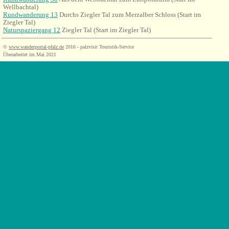
Wellbachtal)
Rundwanderung 13
Durchs Ziegler Tal zum Merzalber Schloss
(Start im
Ziegler Tal)
Naturspaziergang 12
Ziegler Tal (Start im Ziegler Tal)
©
www.wanderportal-pfalz.de
2016 - palzvisit Touristik-Service
Überarbeitet im Mai 2021