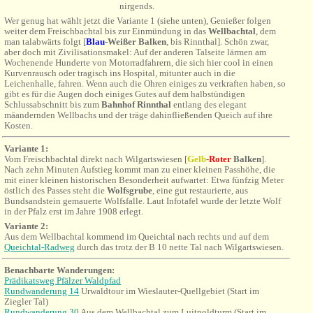
nirgends.
Wer genug hat wählt jetzt die Variante 1 (siehe unten), Genießer folgen
weiter dem Freischbachtal bis zur Einmündung in das
Wellbachtal
, dem
man talabwärts folgt [
Blau
-Weißer Balken
, bis Rinnthal]. Schön zwar,
aber doch mit Zivilisationsmakel: Auf der anderen Talseite lärmen am
Wochenende Hunderte von Motorradfahrern, die sich hier cool in einen
Kurvenrausch oder tragisch ins Hospital, mitunter auch in die
Leichenhalle, fahren. Wenn auch die Ohren einiges zu verkraften haben, so
gibt es für die Augen doch einiges Gutes auf dem halbstündigen
Schlussabschnitt bis zum
Bahnhof Rinnthal
entlang des elegant
mäandernden Wellbachs und der träge dahinfließenden Queich auf ihre
Kosten.
Variante 1:
Vom
Freischbachtal direkt nach Wilgartswiesen [
Gelb
-
Roter
Balken
].
Nach zehn Minuten Aufstieg kommt man zu einer kleinen Passhöhe, die
mit einer kleinen historischen Besonderheit aufwartet: Etwa fünfzig Meter
östlich des Passes steht die
Wolfsgrube
, eine gut restaurierte, aus
Bundsandstein gemauerte Wolfsfalle. Laut Infotafel wurde der letzte Wolf
in der Pfalz erst im Jahre 1908 erlegt.
Variante 2:
Aus dem Wellbachtal kommend im Queichtal nach rechts und auf dem
Queichtal-Radweg
durch das trotz der B 10 nette Tal nach Wilgartswiesen.
Benachbarte Wanderungen:
Prädikatsweg Pfälzer Waldpfad
Rundwanderung 14
Urwaldtour im Wieslauter-Quellgebiet (Start im
Ziegler Tal)
Rundwanderung 30
Aus dem Wellbachtal zum Luitpoldturm (Start im