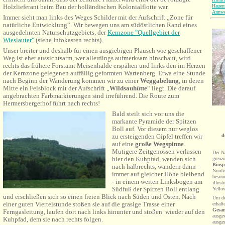
Hauen
Holzlieferant beim Bau der holländischen Kolonialflotte war.
Annwe
Immer sieht man links des Weges Schilder mit der Aufschrift „Zone für
natürliche Entwicklung“. Wir bewegen uns am südöstlichen Rand eines
ausgedehnten Naturschutzgebiets, der
Kernzone "Quellgebiet der
Wieslauter"
(siehe Infokasten rechts).
Unser breiter und deshalb für einen ausgiebigen Plausch wie geschaffener
Weg ist eher aussichtsarm, wer allerdings aufmerksam hinschaut, wird
rechts das frühere Forstamt Meisenhalde erspähen und links den im Herzen
der Kernzone gelegenen auffällig geformten Wartenberg. Etwa eine Stunde
nach Beginn der Wanderung kommen wir zu einer
Weggabelung
, in deren
Mitte ein Felsblock mit der Aufschrift „
Wildsauhütte
“ liegt. Die darauf
angebrachten Farbmarkierungen sind irreführend. Die Route zum
Hermersbergerhof führt nach rechts!
Bald steilt sich vor uns die
markante Pyramide der Spitzen
Boll auf. Vor diesem nur weglos
d
zu ersteigenden Gipfel treffen wir
auf eine
große Wegspinne
.
Mutigere Zeitgenossen verlassen
Der Na
hier den Kuhpfad, wenden sich
grenz
Biosp
nach halbrechts, wandern dann -
Nordv
immer auf gleicher Höhe bleibend
besond
- in einem weiten Linksbogen am
illust
Südfuß der Spitzen Boll entlang
Yello
und erschließen sich so einen freien Blick nach Süden und Osten. Nach
Um de
einer guten Viertelstunde stoßen sie auf die grasige Trasse einer
erhal
Gesam
Ferngasleitung, laufen dort nach links hinunter und stoßen wieder auf den
ausge
Kuhpfad, dem sie nach rechts folgen.
ausge