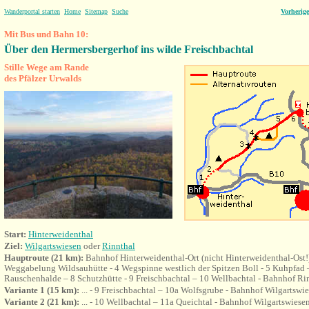
Wanderportal starten
Home
Sitemap
Suche
Vorherig
Mit Bus und Bahn 10:
Über den Hermersbergerhof
ins wilde Freischbachtal
Stille Wege am Rande
des Pfälzer Urwalds
Start:
Hinterweidenthal
Ziel:
Wilgartswiesen
oder
Rinnthal
Hauptroute
(21 km):
Bahnhof
Hinterweidenthal-Ort (nicht Hinterweidenthal-Ost
Weggabelung Wildsauhütte - 4 Wegspinne westlich der Spitzen Boll - 5 Kuhpfad –
Rauschenhalde – 8 Schutzhütte - 9 Freischbachtal – 10 Wellbachtal - Bahnhof Ri
Variante
1 (15 km):
... - 9 Freischbachtal – 10a Wolfsgrube -
Bahnhof Wilgartswie
Variante
2 (21 km):
... -
10 Wellbachtal – 11a Queichtal -
Bahnhof Wilgartswiese