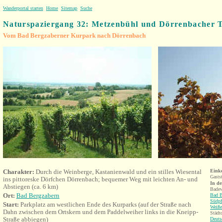
Wanderportal starten
Home
Sitemap
Suche
Naturspaziergang
32: Metzenbühl und Dörrenbacher 
Vom Bad Bergzaberner Kurpark nach Dörrenbach
Charakter:
Durch die Weinberge, Kastanienwald und ein stilles Wiesental
Eink
Gasts
ins pittoreske Dörfchen Dörrenbach; bequemer Weg mit leichten An- und
In d
Abstiegen (ca. 6 km)
Badew
Ort:
Bad Bergzabern
Bad B
Südpf
Start:
Parkplatz am westlichen Ende des Kurparks (auf der Straße nach
Weiße
Dahn zwischen dem Ortskern und dem Paddelweiher links in die Kneipp-
Städt
Straße abbiegen)
Deuts