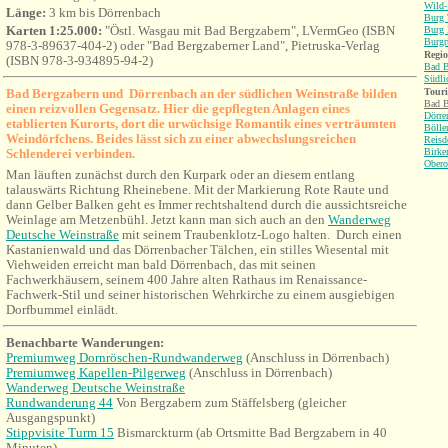
Wild-
Länge:
3 km bis Dörrenbach
Burg 
Karten 1:25.000:
"Östl. Wasgau mit Bad Bergzabern", LVermGeo (ISBN
Burg 
Burgr
978-3-89637-404-2) oder "Bad Bergzaberner Land", Pietruska-Verlag
Regio
(ISBN 978-3-934895-94-2)
Bad B
Südli
Bad Bergzabern und Dörrenbach an der südlichen Weinstraße bilden
Tour
Bad B
einen reizvollen Gegensatz. Hier die gepflegten Anlagen eines
Dörre
etablierten Kurorts, dort die urwüchsige Romantik eines verträumten
Bölle
Weindörfchens. Beides lässt sich zu einer abwechslungsreichen
Reisd
Schlenderei verbinden.
Birke
Obero
Man läuften zunächst durch den Kurpark oder an diesem entlang
talauswärts Richtung Rheinebene. Mit der Markierung Rote Raute und
dann Gelber Balken geht es Immer rechtshaltend durch die aussichtsreiche
Weinlage am Metzenbühl. Jetzt kann man sich auch an den
Wanderweg
Deutsche Weinstraße
mit seinem Traubenklotz-Logo halten. Durch einen
Kastanienwald und das Dörrenbacher Tälchen, ein stilles Wiesental mit
Viehweiden erreicht man bald Dörrenbach, das mit seinen
Fachwerkhäusern, seinem 400 Jahre alten Rathaus im Renaissance-
Fachwerk-Stil und seiner historischen Wehrkirche zu einem ausgiebigen
Dorfbummel einlädt.
Benachbarte Wanderungen:
Premiumweg Dornröschen-Rundwanderweg
(
Anschluss in Dörrenbach
)
Premiumweg Kapellen-Pilgerweg
(
Anschluss
in Dörrenbach)
Wanderweg Deutsche Weinstraße
Rundwanderung 44
Von Bergzabern zum Stäffelsberg (gleicher
Ausgangspunkt)
Stippvisite Turm 15
Bismarckturm (ab Ortsmitte Bad Bergzabern in 40
Minuten)