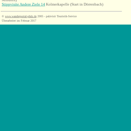
Stippvisite Andere Ziele 14
Kolmerkapelle (Start in Dörrenbach)
©
www.wanderportal-pfalz.de
2005 - palzvisit Touristik-Service
Überarbeitet im Februar 2017