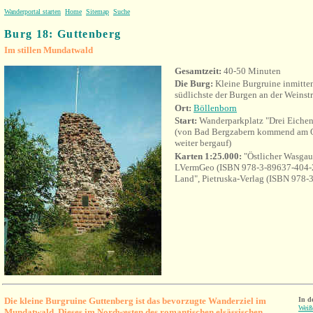
Wanderportal starten
Home
Sitemap
Suche
Burg 18: Guttenberg
Im stillen Mundatwald
Gesamtzeit
:
40-50 Minuten
Die Burg:
Kleine Burgruine inmitte
südlichste der Burgen an der Weinstr
Ort:
Böllenborn
Start:
Wanderparkplatz "Drei Eichen
(von Bad Bergzabern kommend am O
weiter bergauf)
Karten 1:25.000:
"Östlicher Wasgau
LVermGeo (ISBN 978-3-89637-404-2
Land", Pietruska-Verlag (ISBN 978-
Die kleine Burgruine Guttenberg ist das bevorzugte Wanderziel im
In d
Weiß
Mundatwald. Dieses im Nordwesten des romantischen elsässischen