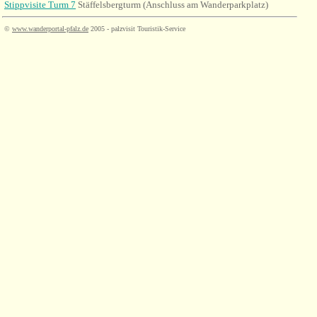
Stippvisite Turm 7
Stäffelsbergturm (Anschluss am Wanderparkplatz)
©
www.wanderportal-pfalz.de
2005 - palzvisit Touristik-Service