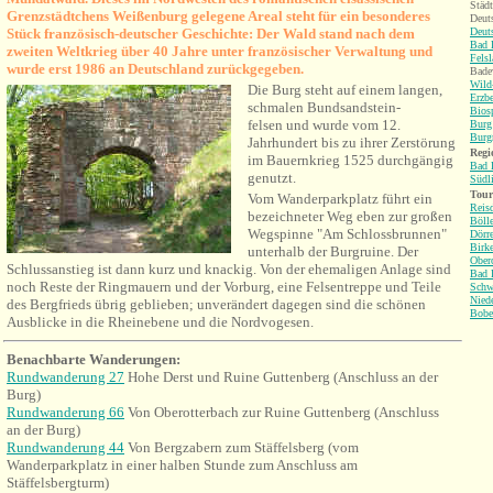
Städt
Grenzstädtchens Weißenburg gelegene Areal steht für ein besonderes
Deut
Stück französisch-deutscher Geschichte: Der Wald stand nach dem
Deut
Bad 
zweiten Weltkrieg über 40 Jahre unter
französischer
Verwaltung und
Fels
wurde erst 1986 an Deutschland zurückgegeben.
Bade
Wild
Die Burg steht
auf einem langen,
Erzb
schmalen Bundsandstein-
Bios
felsen und wurde vom
12.
Burg
Burg
Jahrhundert
bis zu ihrer Zerstörung
Regi
im Bauernkrieg 1525 durchgängig
Bad 
genutzt.
Südl
Tour
Vom Wanderparkplatz führt ein
Reis
bezeichneter Weg eben zur
großen
Böll
Wegspinne "Am Schlossbrunnen"
Dörr
Birk
unterhalb der Burgruine.
Der
Ober
Schluss
anstieg ist dann kurz und knackig. Von der ehemaligen Anlage sind
Bad 
noch Reste der Ringmauern und der Vorburg, eine Felsentreppe und Teile
Schw
Niede
des Bergfrieds
übrig geblieben; unverändert dagegen sind die schönen
Bobe
Ausblicke in die Rheinebene und die Nordvogesen.
Benachbarte Wanderunge
n:
Rundwanderung 27
Hohe Derst und Ruine Guttenberg (Anschluss an der
Burg)
Rundwanderung 66
Von Oberotterbach zur Ruine Guttenberg (Anschluss
an der Burg)
Rundwanderung 44
Von Bergzabern zum Stäffelsberg (vom
Wanderparkplatz in einer halben Stunde zum Anschluss am
Stäffelsbergturm)