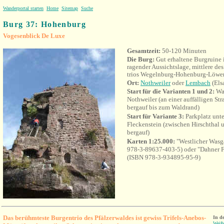
Wanderportal starten
Home
Sitemap
Suche
Burg 37: Hohenburg
Vogesenblick De Luxe
Gesamtzeit:
50-120 Minuten
Die Burg:
Gut erhaltene Burgruine 
ragender Aussichtslage, mittlere de
trios Wegelnburg-Hohenburg-Löwen
Ort:
Nothweiler
oder
Lembach
(Els
Start für die Varianten 1 und 2:
Wan
Nothweiler (an einer auffälligen Str
bergauf bis zum Waldrand)
Start für Variante 3:
Parkplatz unte
Fleckenstein (zwischen Hirschthal 
bergauf)
Karten 1:25.000:
"Westlicher Was
978-3-89637-403-5) oder "Dahner Fe
(ISBN 978-3-934895-95-9)
Das berühmteste Burgentrio des Pfälzerwaldes ist gewiss Trifels-Anebos-
In d
Weiß