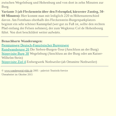
zwischen Wegelnburg und Hohenburg und von dort in zehn Minuten zur
Burg.
Variante
3 (ab Fleckenstein über den Felsenpfad, kürzester Zustieg, 50-
60 Minuten):
Hier kommt man mit lediglich 220 m Höhenunterschied
davon. Am Forsthaus oberhalb des Fleckenstein-Burgenparkplatzes
beginnt ein sehr schöner Kammpfad (wer gut zu Fuß ist, sollte den rechten
Pfad entlang der Felsen nehmen)
, der zum Wegkreuz Col de Hohenbourg
führt. Von dort beschildert weiter aufwärts.
Benachbarte Wanderungen:
Premiumweg Deutsch-Französischer Burgenweg
Rundwanderung 26
Die Sieben-Burgen-Tour (Anschluss an der Burg)
Stippvisite Burg 38
Wegelnburg (Anschluss an der Burg oder am Kaiser-
Wilhelm-Stein)
Stippvisite Ziel 4
Erzbergwerk Nothweiler (ab Ortsmitte Nothweiler)
©
www.wanderportal-pfalz.de
2005 - palzvisit Touristik-Service
Überarbeitet im Oktober 2015