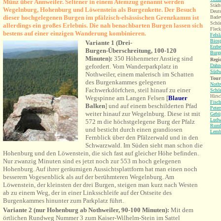
Münz über Annweiler. Seltener in einem Atemzug genannt werden
Städt
Wegelnburg, Hohenburg und Löwenstein als Burgenkette. Der Besuch
Deuts
dieser hochgelegenen Burgen im pfälzisch-elsässischen Grenzkamm ist
Badew
Schön
allerdings ein großes Erlebnis. Die nah benachbarten Burgen lassen sich
Fleck
bestens auf einer einzigen Wanderung kombinieren.
Fels
Bios
Variante 1 (Drei-
Erzbe
Burgen-Überschreitung, 100-120
Burgr
Minuten):
350 Höhenmeter Anstieg sind
Regio
gefordert. Vom Wanderparkplatz in
Dahne
Südw
Nothweiler, einem malerisch im Schatten
Tour
des Burgenkammes gelegenen
Nothw
Fachwerkdörfchen, steil hinauf zu einer
Schö
Hirsc
Wegspinne am Langen Felsen
[
Blauer
Fisc
Balken
] und auf einem
beschilderten Pfad
Peter
weiter hinauf zur Wegelnburg. Diese ist mit
Gebü
Ludw
572 m die höchstgelegene Burg der Pfalz
Rumb
und besticht durch einen grandiosen
Lemb
Fernblick über den Pfälzerwald und in den
Schwarzwald. Im Süden sieht man schon die
Hohenburg und den Löwenstein, die sich fast auf gleicher Höhe befinden.
Nur zwanzig Minuten sind es jetzt noch zur 553 m hoch gelegenen
Hohenburg. Auf ihrer geräumigen Aussichtsplattform hat man einen noch
besserem Vogesenblick als auf der berühmteren Wegelnburg. Am
Löwenstein, der kleinsten der drei Burgen, steigen man kurz nach Westen
ab zu einem Weg, der in einer Linksschleife auf der Ostseite des
Burgenkammes hinunter zum Parkplatz führt.
Variante 2 (nur Hohenburg ab Nothweiler, 90-100 Minuten):
Mit dem
örtlichen Rundweg Nummer 3 zum Kaiser-Wilhelm-Stein im Sattel