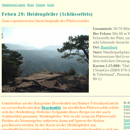
Wanderportal starten
Home
Sitemap
Suche
Felsen 29: Heidenpfeiler (Schlüsselfels)
Zum exponiertesten Aussichtspunkt des Pfälzerwaldes
Gesamtzeit:
50-70 Min
Der Felsen:
Mit 60 m W
Felsenriffe der Pfalz, u
sehr lohnende Aussicht
Ort
:
Busenberg
Start:
Wanderparkplatz 
Weisensteiner Hof (vo
dem östlichen Ortsausg
Karten 1:25.000:
"Östl
LVermGeo (ISBN 978-3-
& Trifelsland", Pietru
88-1)
U
nmittelbar an der Burgruine Drachenfels im Dahner Felsenland (nicht
In d
Fels
zu verwechseln mit dem
Drachenfels
im nördlichen Pfälzerwald) erhebt
Badew
sich der Heidenberg. Östlicher Eckpunkt dieses Berges ist der auch
Schön
Schlüsselfels genannte Heidenpfeiler.
Wie so oft, wenn im Pfälzerwald
Erlen
Heiden als Namensgeber auftreten, kann auf Spuren der Kelten
Teufe
Wild-
geschlossen werden.
In der Karte ist der Heidenpfeiler aus
Nothw
unerfindlichen Gründen nicht verzeichnet; immerhin handelt es sich um