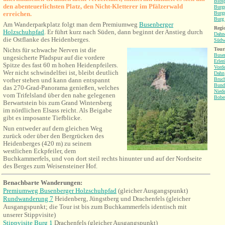
Bios
den abenteuerlichsten Platz, den Nicht-Kletterer im Pfälzerwald
Burgr
erreichen.
Burgr
Burg 
Am Wanderparkplatz folgt man dem Premiumweg
Busenberger
Regio
Holzschuhpfad
. Er führt kurz nach Süden, dann beginnt der Anstieg durch
Dahne
die Ostflanke des Heidenberges.
Südw
Nichts für schwache Nerven ist die
Tour
Buse
ungesicherte Pfadspur auf die vordere
Erlen
Spitze des fast 60 m hohen Heidenpfeilers.
Vorde
Wer nicht schwindelfrei ist, bleibt deutlich
Dahn
vorher stehen und kann dann entspannt
Bruch
Bund
das 270-Grad-Panorama genießen, welches
Niede
vom Trifelsland über den nahe gelegenen
Bobe
Berwartstein bis zum Grand Wintersberg
im nördlichen Elsass reicht. Als Beigabe
gibt es imposante Tiefblicke.
Nun entweder auf dem gleichen Weg
zurück oder über den Bergrücken des
Heidenberges (420 m) zu seinem
westlichen Eckpfeiler, dem
Buchkammerfels, und von dort steil rechts hinunter und auf der Nordseite
des Berges zum Weisensteiner Hof.
Benachbarte Wanderungen
:
Premiumweg Busenberger Holzschuhpfad
(gleicher Ausgangspunkt)
Rundwanderung 7
Heidenberg, Jüngstberg und Drachenfels (gleicher
Ausgangspunkt; die Tour ist bis zum Buchkammerfels identisch mit
unserer Stippvisite)
Stippvisite Burg 1
Drachenfels (gleicher Ausgangspunkt)