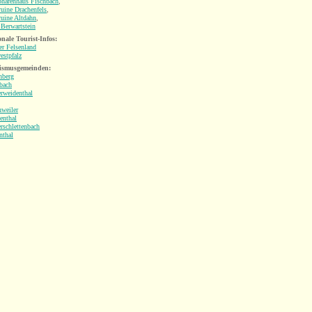
phärenhaus Fischbach
,
uine Drachenfels
,
uine Altdahn
,
Berwartstein
nale Tourist-Infos:
r Felsenland
estpfalz
ismusgemeinden:
nberg
bach
rweidenthal
weiler
enthal
rschlettenbach
nthal