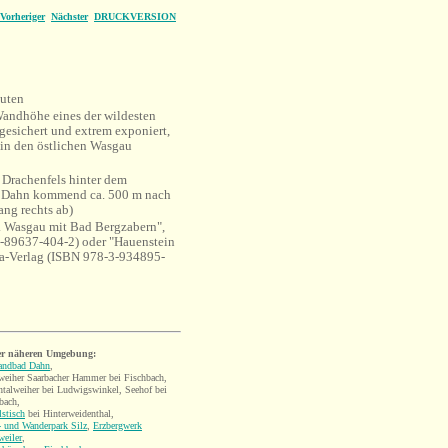
Vorheriger
Nächster
DRUCKVERSION
uten
andhöhe eines der wildesten
ngesichert und extrem exponiert,
 in den östlichen Wasgau
Drachenfels hinter dem
n Dahn kommend ca. 500 m nach
ang rechts ab)
. Wasgau mit Bad Bergzabern",
89637-404-2) oder "Hauenstein
ska-Verlag (ISBN 978-3-934895-
er näheren Umgebung:
landbad Dahn
,
eiher Saarbacher Hammer bei Fischbach,
talweiher bei Ludwigswinkel, Seehof bei
bach,
lstisch
bei Hinterweidenthal,
 und Wanderpark Silz
,
Erzbergwerk
eiler
,