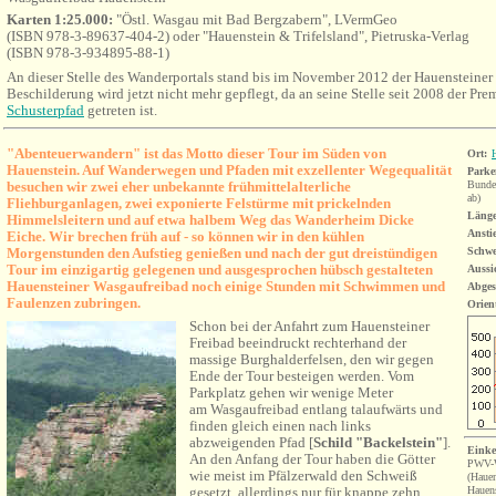
Karten 1:25.000:
"Östl. Wasgau mit Bad Bergzabern", LVermGeo
(ISBN 978-3-89637-404-2) oder "Hauenstein & Trifelsland", Pietruska-Verlag
(ISBN 978-3-934895-88-1)
An dieser Stelle des Wanderportals stand bis im November 2012 der Hauensteine
Beschilderung wird jetzt nicht mehr gepflegt, da an seine Stelle seit 2008 der
Pre
Schusterpfad
getreten ist
.
"Abenteuerwandern" ist das Motto dieser Tour im Süden von
Ort:
Hauenstein. Auf Wanderwegen und Pfaden mit exzellenter Wegequalität
Parke
besuchen wir zwei eher unbekannte frühmittelalterliche
Bundes
ab
)
Fliehburganlagen, zwei exponierte Felstürme mit prickelnden
Länge
Himmelsleitern und auf etwa halbem Weg das Wanderheim Dicke
Ansti
Eiche.
Wir brechen früh auf - so können wir in den kühlen
Morgenstunden den Aufstieg genießen und nach der gut dreistündigen
Schwe
Tour im einzigartig gelegenen und ausgesprochen hübsch gestalteten
Aussi
Hauensteiner Wasgaufreibad noch einige Stunden mit Schwimmen und
Abges
Faulenzen zubringen.
Orien
Schon bei der Anfahrt zum Hauensteiner
Freibad beeindruckt rechterhand der
massige Burghalderfelsen, den wir gegen
Ende der Tour besteigen werden. Vom
Parkplatz gehen wir wenige Meter
am Wasgaufreibad entlang talaufwärts und
finden gleich einen nach links
abzweigenden Pfad [
Schild "Backelstein"
].
Einke
An den Anfang der Tour haben die Götter
PWV-W
wie meist im Pfälzerwald den Schweiß
(Hauen
gesetzt, allerdings nur für knappe zehn
Hauen