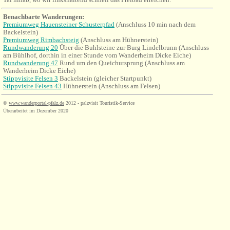
Benachbarte Wanderungen:
Premiumweg Hauensteiner Schusterpfad
(Anschluss 10 min nach dem
Backelstein)
Premiumweg Rimbachsteig
(Anschluss am Hühnerstein)
Rundwanderung 20
Über die Buhlst
e
ine zur Burg Lindelbrunn (Anschluss
am Bühlhof, dorthin in einer Stunde vom Wanderheim Dicke Eiche)
Rundwanderung 47
Rund um den Queichursprung (Anschluss am
Wanderheim Dicke Eiche)
Stippvisite Felsen 3
Backelstein (gleicher Startpunkt)
Stippvisite Felsen 43
Hühnerstein (Anschluss am Felsen)
©
www.wanderportal-pfalz.de
2012 - palzvisit Touristik-Service
Überarbeitet im Dezember 2020