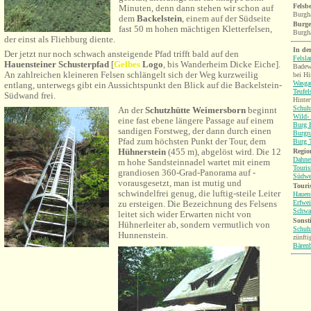
Felsb
Minuten, denn dann stehen wir schon auf
Burgha
dem
Backelstein
, einem auf der Südseite
Burge
fast 50 m hohen mächtigen Kletterfelsen,
Burgh
der einst als Fliehburg diente.
In de
Der jetzt nur noch schwach ansteigende Pfad trifft bald auf den
Felsl
Hauensteiner Schusterpfad
[
Gelbes
Logo
, bis Wanderheim Dicke Eiche].
Badew
An zahlreichen kleineren Felsen schlängelt sich der Weg kurzweilig
bei Hi
Wasgau
entlang, unterwegs gibt ein Aussichtspunkt den Blick auf die Backelstein-
Teufel
Südwand frei.
Hinter
Schuh
An der
Schutzhütte Weimersborn
beginnt
Wild-
eine fast ebene längere Passage auf einem
Burg B
sandigen Forstweg, der dann durch einen
Burgr
Pfad zum höchsten Punkt der Tour, dem
Burg T
Hühnerstein
(455 m), abgelöst wird. Die 12
Region
Dahne
m hohe Sandsteinnadel wartet mit einem
Touri
grandiosen 360-Grad-Panorama auf -
Südwe
vorausgesetzt, man ist mutig und
Touri
schwindelfrei genug, die luftig-steile Leiter
Hauen
Erfwei
zu ersteigen. Die Bezeichnung des Felsens
Schwa
leitet sich wider Erwarten nicht von
Sonsti
Hühnerleiter ab, sondern vermutlich von
Schuh
Hunnenstein.
zünfti
Bären