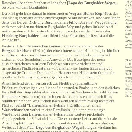
Die e
Rastplatz über dem Stephanstal abgeben [
Logo des Burghalder-Weges
,
die T
bis kurz vor dem Burghalder].
hier 
Aufst
Der Pfad geht kurz darauf in einen breiten
Weg am Hohen Kopf
über, der
eine 
uns wenig spektakulär und anstrengungslos auf der linken, also westlichen
Aufga
Seite des Berges Richtung Burghalderfels bringt. An einer Weggabelung
Aussi
verlassen wir den markierten Burghalder-Weg und gehen linkshaltend
Pfost
einst
weiter zu den auf den ersten Blick kaum zu erkennenden Resten der
aller
Fliehburg Burghalder
[beschildert]. Eine Felseninschrift weist auf die
beim 
Anlage hin.
Jagds
gehan
Weiter auf dem Höhenrücken kommen wir auf die Südrampe des
verbu
Burghalderfelsens
(370 m), der einen interessanten Blick freigibt hinüber
zum Backelstein, nach Hauenstein und in die wilde Felsenlandschaft
zwischen dem Schuhdorf und Annweiler. Das Besteigen des noch
Eine 
aussichtsreicheren mittleren Felsabschnitts ist vorsichtigen und
40 m 
besch
trittsicheren Pfadfindernaturen vorbehalten - sie finden links eine gut
spätk
ausgeprägte Trittspur. Der über den Häusern von Hauenstein thronende
Rückz
nördliche Felsturm dagegen ist geübten Kletterern vorbehalten.
unter
Padde
Anschließend gehen wir zurück zur Fliehburg (unersättliche
lag. 
Erlebnissucher steigen von hier auf einer steilen Pfadspur an den östlichen
Burga
Wandfuß des Burghalderfelsens ab, um den an Wochenenden zahlreichen
nicht
auf e
Kletterern zuzuschauen) und nehmen dann den ersten steil nach links
hinunterführenden Weg. Schon nach wenigen Metern zweigt rechts ein
Pfad ab [
Schild "Lanzenfahrter Felsen"
]. Er führt unter einem
Wasserhäuschen
vorbei in eine Bergflanke und dann mit einigen
Windungen zum
Lanzenfahrter Felsen
. Eine weitere prickelnde
Angelegenheit für Schwindelfreie: Die exponierte Leiter auf die schmale
Aussichtsplattform kann es durchaus mit der am Hühnerstein aufnehmen.
Weiter auf dem Pfad [
Logo des Burghalder-Weges
] steigen wir dann ins
Tal hinab, wo wir linkshaltend schnell das Freibad erreichen.