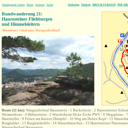
Wanderportal starten
Home
Sitemap
Suche
Vorherige
Nächste
DRUCKVERSION
PDF-D
Rundwanderung 21:
Hauensteiner Fliehburgen
und Himmelsleitern
Abenteuer rund ums
Wasgaufreibad
Route (11 km):
Wasgaufreibad Hauenstein - 1 Backelstein - 2 Hauensteiner Schust
Weimersborn - 4 Hühnerstein - 5 Wanderheim Dicke Eiche PWV - 6 Wegspinne - 7
Hasenteller - 9 Felsen am Kurzen Dümpfel - 10 Weg am Hohen Kopf - 11 Wasserhä
Burghalder - 13 Burghalderfels - 14 Wasserhäuschen - 15 Hauensteiner Panoramaw
Wasgaufreibad Hauenstein