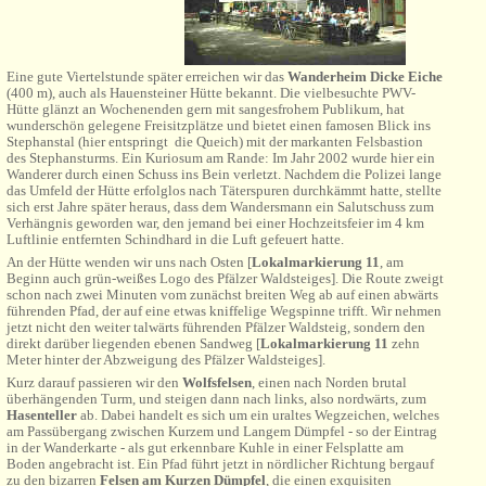
Eine gute Viertelstunde später erreichen wir das
Wanderheim Dicke Eiche
(400 m), auch als Hauensteiner Hütte bekannt. Die vielbesuchte PWV-
Hütte glänzt an Wochenenden gern mit sangesfrohem Publikum, hat
wunderschön gelegene Freisitzplätze und bietet einen famosen Blick ins
Stephanstal (hier entspringt die Queich) mit der markanten Felsbastion
des Stephansturms. Ein Kuriosum am Rande: Im Jahr 2002 wurde hier ein
Wanderer durch einen Schuss ins Bein verletzt. Nachdem die Polizei lange
das Umfeld der Hütte erfolglos nach Täterspuren durchkämmt hatte, stellte
sich erst Jahre später heraus, dass dem Wandersmann ein Salutschuss zum
Verhängnis geworden war, den jemand bei einer Hochzeitsfeier im 4 km
Luftlinie entfernten Schindhard in die Luft gefeuert hatte.
An der Hütte wenden wir uns nach Osten [
Lokalmarkierung 11
, am
Beginn auch grün-weißes Logo des Pfälzer Waldsteiges]. Die Route zweigt
schon nach zwei Minuten vom zunächst breiten Weg ab auf einen abwärts
führenden Pfad, der auf eine etwas kniffelige Wegspinne trifft. Wir nehmen
jetzt nicht den weiter talwärts führenden Pfälzer Waldsteig, sondern den
direkt darüber liegenden ebenen Sandweg [
Lokalmarkierung 11
zehn
Meter hinter der Abzweigung des Pfälzer Waldsteiges].
Kurz darauf passieren wir den
Wolfsfelsen
, einen nach Norden brutal
überhängenden Turm, und steigen dann nach links, also nordwärts, zum
Hasenteller
ab. Dabei handelt es sich um ein uraltes Wegzeichen, welches
am Passübergang zwischen Kurzem und Langem Dümpfel - so der Eintrag
in der Wanderkarte - als gut erkennbare Kuhle in einer Felsplatte am
Boden angebracht ist. Ein Pfad führt jetzt in nördlicher Richtung bergauf
zu den bizarren
Felsen am Kurzen Dümpfel
, die einen exquisiten