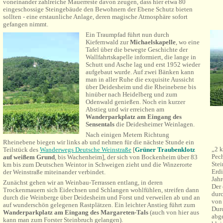
voneinander zahlreiche Mauerreste davon zeugen, dass hier etwa 80
eingeschossige Steingebäude den Bewohnern der Ebene Schutz bieten
sollten - eine erstaunliche Anlage, deren magische Atmosphäre sofort
gefangen nimmt.
Ein Traumpfad führt nun durch
Kiefernwald zur
Michaelskapelle
, wo eine
Tafel über die bewegte Geschichte der
Wallfahrtskapelle informiert, die lange in
Schutt und Asche lag und erst 1952 wieder
aufgebaut wurde. Auf zwei Bänken kann
man in aller Ruhe die exquisite Aussicht
über Deidesheim und die Rheinebene bis
hinüber nach Heidelberg und zum
Odenwald genießen. Noch ein kurzer
Abstieg und wir erreichen am
Wanderparkplatz am Eingang des
Sensentals
die Deidesheimer Weinlagen.
Nach einigen Metern Richtung
Rheinebene biegen wir links ab und nehmen für die nächste Stunde ein
„2 k
Teilstück des
Wanderwegs Deutsche Weinstraße
[
Grüner
Traubenklotz
Pec
auf weißem Grund
, bis Wachenheim], der sich von Bockenheim über 83
Stei
km bis zum Deutschen Weintor in Schweigen zieht und die Winzerorte
Erdi
der Weinstraße miteinander verbindet.
Jahr
Zunächst gehen wir an Weinbau-Terrassen entlang, in deren
Der
Trockenmauern sich Eidechsen und Schlangen wohlfühlen, streifen dann
durc
durch die Weinberge über Deidesheim und Forst und verweilen ab und an
von
auf wunderschön gelegenen Rastplätzen. Ein leichter Anstieg führt zum
Dur
Wanderparkplatz am Eingang des Margareten-Tals
(auch von hier aus
abg
kann man zum Forster Steinbruch gelangen).