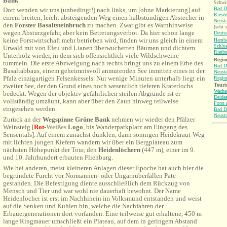
Bank
.
Schwi
Bad D
Dort wenden wir uns (unbedingt!) nach links, um [ohne Markierung] auf
Riesen
einem breiten, leicht absteigenden Weg einen halbstündigen Abstecher in
Neusta
den
Forster Basaltsteinbruch
zu machen. Zwar
gibt
es
Warnhinweise
(sehr 
wegen Absturzgefahr, aber kein Betretungsverbot. Da hier schon lange
Deutsc
keine Forstwirtschaft mehr betrieben wird, finden wir uns gleich in einem
Hamba
Schlo
Urwald mit von Efeu und Lianen überwucherten Bäumen und dichtem
Rietb
Unterholz wieder, in dem sich offensichtlich viele Wildschweine
Region
tummeln. Die erste Abzweigung nach rechts bringt uns zu einem Erbe des
Bad D
Basaltabbaus, einem geheimnisvoll anmutenden See inmitten eines in der
Neusta
Pfalz einzigartigen Felsenkessels. Nur wenige Minuten unterhalb liegt ein
Regio
Touri
zweiter See, der den Grund eines noch wesentlich tieferen Kraterlochs
Wache
bedeckt. Wegen der objektiv gefährlichen steilen Abgründe ist er
Deide
vollständig umzäunt, kann aber über den Zaun hinweg teilweise
Forst 
eingesehen werden.
Bad D
Neusta
Zurück an der
Wegspinne Grüne Bank
nehmen wir wieder den
Pfälzer
Weinsteig [
R
ot
-
W
eißes
Logo
, bis Wanderparkplatz am Eingang des
Sensentals
]. Auf einem zunächst dunklen, dann sonnigen Heidekraut-Weg
mit lichten jungen Kiefern wandern wir über ein Bergplateau zum
nächsten Höhepunkt der Tour, den
Heidenlöchern
(447 m), einer im 9.
und 10. Jahrhundert erbauten Fliehburg.
Wie bei anderen, meist kleineren Anlagen dieser Epoche hat auch hier die
begründete Furcht vor Normannen- oder Ungarnüberfällen Pate
gestanden. Die Befestigung diente ausschließlich dem Rückzug von
Mensch und Tier und war wohl nie dauerhaft bewohnt. Der Name
Heidenlöcher ist erst im Nachhinein im Volksmund entstanden und weist
auf die Senken und Kuhlen hin, welche die Nachfahren der
Erbauergenerationen dort vorfanden. Eine teilweise gut erhaltene, 450 m
lange Ringmauer umschließt ein Plateau, auf dem in geringem Abstand