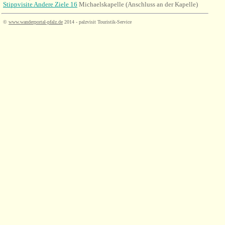
Stippvisite Andere Ziele 16
Michaelskapelle (Anschluss an der Kapelle)
©
www.wanderportal-pfalz.de
2014 - palzvisit Touristik-Service