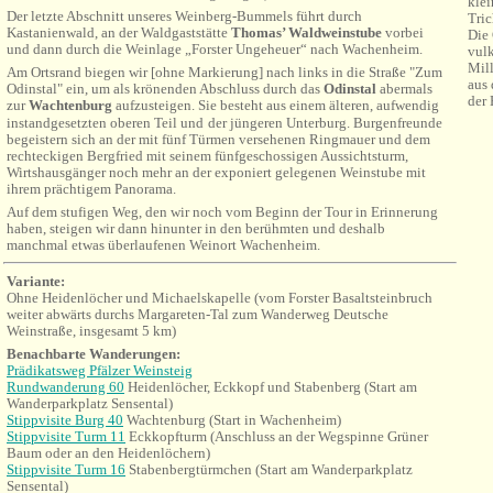
klei
Der letzte Abschnitt unseres Weinberg-Bummels führt durch
Tric
Kastanienwald, an der Waldgaststätte
Thomas’ Waldweinstube
vorbei
Die 
und dann durch die Weinlage „Forster Ungeheuer“ nach Wachenheim.
vulk
Mill
Am Ortsrand biegen wir [ohne Markierung] nach links in die Straße "Zum
aus 
Odinstal" ein, um als krönenden Abschluss durch das
Odinstal
abermals
der 
zur
Wachtenburg
aufzusteigen.
Sie besteht aus einem älteren, aufwendig
instandgesetzten oberen Teil und
der jüngeren Unterburg. Burgenfreunde
begeistern sich an der mit fünf Türmen versehenen Ringmauer und dem
rechteckigen Bergfried mit seinem fünfgeschossigen Aussichtsturm,
Wirtshausgänger noch mehr an der exponiert gelegenen Weinstube mit
ihrem prächtigem Panorama.
Auf dem stufigen Weg, den wir noch vom Beginn der Tour in Erinnerung
haben, steigen wir dann hinunter in den berühmten und deshalb
manchmal etwas überlaufenen Weinort Wachenheim.
Variante:
Ohne Heidenlöcher und Michaelskapelle (vom Forster Basaltsteinbruch
weiter abwärts durchs Margareten-Tal zum Wanderweg Deutsche
Weinstraße, insgesamt 5
km)
Benachbarte Wanderungen:
Prädikatsweg Pfälzer Weinsteig
Rundwanderung 60
Heidenlöcher, Eckkopf und Stabenberg (Start am
Wanderparkplatz Sensental)
Stippvisite Burg 40
Wachtenburg (Start in Wachenheim)
Stippvisite Turm 11
Eckkopfturm (Anschluss an der Wegspinne Grüner
Baum oder an den Heidenlöchern)
Stippvisite Turm 16
Stabenbergtürmchen (Start am Wanderparkplatz
Sensental)