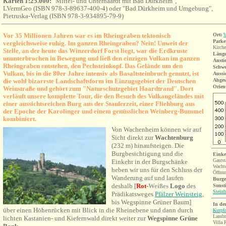
Karten 1:25.000:
"Mittel- und Unterhaardt mit Bad Dürkheim",
LVermGeo (ISBN 978-3-89637-400-4) oder "Bad Dürkheim und Umgebung",
Pietruska-Verlag (ISBN 978-3-934895-79-9)
Vor 35 Millionen Jahren war es im Rheingraben tektonisch
Ort:
W
Parke
vergleichsweise ruhig. Im ganzen Rheingraben? Nein! Unweit der
Kirche
Stelle, an der heute das Winzerdorf Forst liegt, war die Erdkruste
Länge
ununterbrochen in Bewegung und ließ den einzigen Vulkan im ganzen
Ansti
Rheingraben entstehen, den Pechsteinkopf. Das Gelände um den
Schwe
Vulkan, bis in die 80er Jahre intensiv als Basaltsteinbruch genutzt, ist
Aussi
die wohl bizarrste Landschaftsform im Einzugsgebiet der Deutschen
Abges
Orien
Weinstraße und gehört zum
"Naturschutzgebiet Haardtrand". Dort
verläuft unsere komplette Tour, die
den Besuch des Vulkangeländes mit
einer aussichtsreichen Burg aus der Stauferzeit, einer Fliehburg aus
der Epoche der Karolinger und einem genüsslichen Weinberg-Bummel
kombiniert.
Von Wachenheim können wir auf
Sicht direkt zur
Wachtenburg
(232 m)
hinaufsteigen.
Die
Burgbesichtigung und die
Einke
Gastst
Einkehr in der Burgschänke
Wacht
heben wir uns für den Schluss der
Öffnun
Wanderung auf und laufen
Burg
deshalb [
R
ot
-
W
eißes
Logo
des
Sonst
Steinb
Prädikatsweges
Pfälzer Weinsteig
,
bis Wegspinne Grüner Baum]
In de
über einen Höhenrücken mit
Blick in die Rheinebene und dann durch
Kurpfa
Lambr
lichten Kastanien- und Kiefernwald
direkt weiter zur
Wegspinne Grüne
Villa 