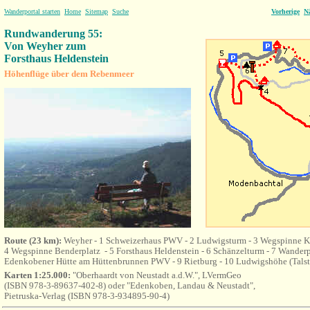
Wanderportal starten
Home
Sitemap
Suche
Vorherige
N
Rundwanderung 55:
Von Weyher zum
Forsthaus Heldenstein
Höhenflüge über dem Rebenmeer
Route (23 km):
Weyher - 1 Schweizerhaus PWV - 2 Ludwigsturm - 3 Wegspinne Ko
4 Wegspinne Benderplatz - 5 Forsthaus Heldenstein - 6 Schänzelturm - 7 Wanderp
Edenkobener Hütte am Hüttenbrunnen PWV - 9 Rietburg - 10 Ludwigshöhe (Talst
Karten 1:25.000:
"Oberhaardt von Neustadt a.d.W.", LVermGeo
(ISBN 978-3-89637-402-8) oder "Edenkoben, Landau & Neustadt",
Pietruska-Verlag (ISBN 978-3-934895-90-4)