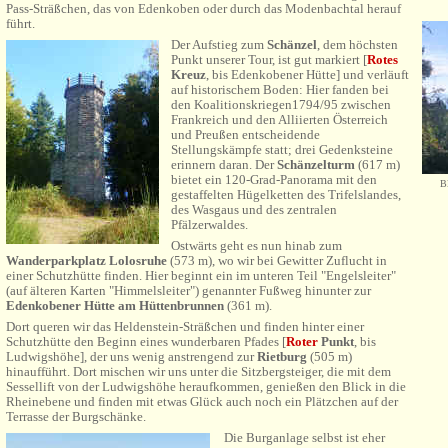
Pass-Sträßchen, das von Edenkoben oder durch das Modenbachtal herauf
führt.
Der Aufstieg zum
Schänzel
, dem höchsten
Punkt unserer Tour, ist gut markiert [
Rotes
Kreuz
, bis
Edenkobener Hütte
] und verläuft
auf historischem Boden: Hier fanden bei
den Koalitionskriegen1794/95 zwischen
Frankreich und den Alliierten Österreich
und Preußen entscheidende
Stellungskämpfe statt; drei Gedenksteine
erinnern daran. Der
Schänzelturm
(617 m)
bietet ein 120-Grad-Panorama mit den
B
gestaffelten Hügelketten des Trifelslandes,
des Wasgaus und des zentralen
Pfälzerwaldes.
Ostwärts geht es nun hinab zum
Wanderparkplatz Lolosruhe
(573 m), wo wir bei Gewitter Zuflucht in
einer Schutzhütte finden. Hier beginnt ein im unteren Teil "Engelsleiter"
(auf älteren Karten "Himmelsleiter") genannter F
ußweg hinunter zur
Edenkobener Hütte am Hüttenbrunnen
(361 m).
Dort queren wir das Heldenstein-Sträßchen und finden hinter einer
Schutzhütte den Beginn eines wunderbaren Pfades [
Roter
Punkt
, bis
Ludwigshöhe], der uns wenig anstrengend zur
Rietburg
(505 m)
hinaufführt. Dort mischen wir uns unter die Sitzbergsteiger, die mit dem
Sessellift von der Ludwigshöhe heraufkommen, genießen den Blick in die
Rheinebene und finden mit etwas Glück auch noch ein Plätzchen auf der
Terrasse der Burgschänke.
Die Burganlage selbst ist eher