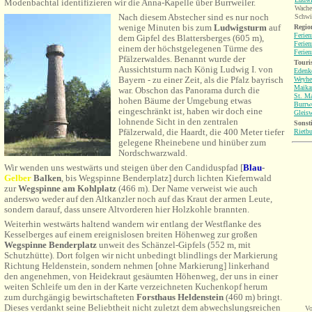
Modenbachtal identifizieren wir die Anna-Kapelle über Burrweiler.
Wache
Nach diesem Abstecher sind es nur noch
Schwi
wenige Minuten bis zum
Ludwigsturm
auf
Region
Ferie
dem Gipfel des Blattersberges (605 m),
Ferie
einem der höchstgelegenen Türme des
Ferie
Pfälzerwaldes. Benannt wurde der
Touri
Aussichtsturm nach König Ludwig I. von
Edenk
Bayern - zu einer Zeit, als die Pfalz bayrisch
Weyhe
Maik
war. Obschon das Panorama durch die
St.
Ma
hohen Bäume der Umgebung etwas
Burrwe
eingeschränkt ist, haben wir doch eine
Gleisw
lohnende Sicht in den zentralen
Sonsti
Pfälzerwald, die Haardt, die 400 Meter tiefer
Rietbu
gelegene Rheinebene und hinüber zum
Nordschwarzwald.
Wir wenden uns westwärts und steigen über den Candiduspfad [
Blau
-
Gelber
Balken
, bis Wegspinne Benderplatz] durch lichten Kiefernwald
zur
Wegspinne am
Kohlplatz
(466 m). Der Name verweist wie auch
anderswo weder auf den Altkanzler noch auf das Kraut der armen Leute,
sondern darauf, dass unsere Altvorderen hier Holzkohle brannten.
Weiterhin westwärts haltend wandern wir entlang der Westflanke des
Kesselberges auf einem ereignislosen breiten Höhenweg zur großen
Wegspinne Benderplatz
unweit des Schänzel-Gipfels (552 m, mit
Schutzhütte). Dort folgen wir nicht unbedingt blindlings der Markierung
Richtung Heldenstein, sondern nehmen [ohne Markierung] linkerhand
den angenehmen, von Heidekraut gesäumten Höhenweg, der uns in einer
weiten Schleife um den in der Karte verzeichneten Kuchenkopf herum
zum durchgängig bewirtschafteten
Forsthaus Heldenstein
(460 m) bringt.
Dieses verdankt seine Beliebtheit nicht zuletzt dem abwechslungsreichen
Vo