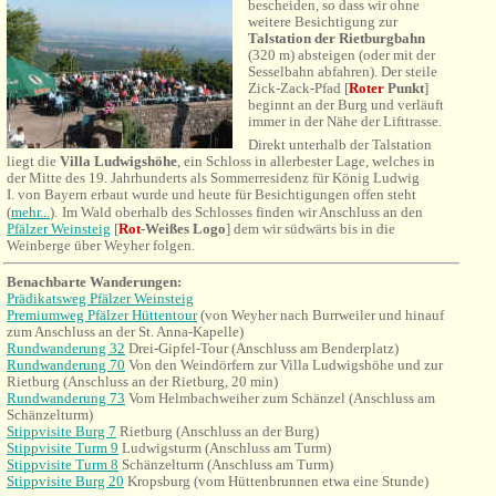
bescheiden, so dass wir ohne
weitere Besichtigung zur
Talstation der Rietburgbahn
(320 m) absteigen (oder mit der
Sesselbahn abfahren). Der steile
Zick-Zack-Pfad [
Roter
Punkt
]
beginnt an der Burg und verläuft
immer in der Nähe der Lifttrasse
.
Direkt unterhalb der Talstation
liegt die
Villa Ludwigshöhe
, ein Schloss in allerbester Lage, welches in
der Mitte des 19. Jahrhunderts als Sommerresidenz für König Ludwig
I. von Bayern erbaut wurde und heute für Besichtigungen offen steht
(
mehr...
).
Im Wald oberhalb des Schlosses finden wir Anschluss an den
Pfälzer Weinsteig
[
Rot
-Weißes Logo
] dem wir südwärts bis in die
Weinberge über Weyher folgen.
Benachbarte Wanderungen:
Prädikatsweg Pfälzer Weinsteig
Premiumweg Pfälzer Hüttentour
(von Weyher nach Burrweiler und hinauf
zum Anschluss an der St. Anna-Kapelle)
Rundwanderung 32
Drei-Gipfel-Tour (Anschluss am Benderplatz)
Rundwanderung 70
Von de
n Weindörfern zur Villa Ludwigshöhe und zur
Rietburg (
Anschluss an der Rietburg, 20 min)
Rundwanderung 73
Vom Helmbachweiher zum Schänzel (Anschluss am
Schänzelturm)
Stippvisite Burg 7
Rietburg (Anschluss an der Burg)
Stippvisite Turm 9
Ludwigsturm (Anschluss am Turm)
Stippvisite Turm 8
Schänzelturm
(Anschluss am Turm)
Stippvisite Burg 20
Kropsburg (vom Hüttenbrunnen etwa eine Stunde)