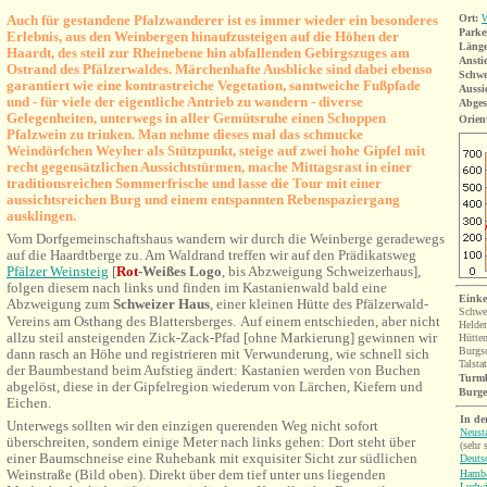
Auch für gestandene Pfalzwanderer ist es immer wieder ein besonderes
Ort:
W
Parke
Erlebnis, aus den Weinbergen hinaufzusteigen auf die Höhen der
Länge
Haardt, des steil zur Rheinebene hin abfallenden Gebirgszuges am
Ansti
Ostrand des Pfälzerwaldes. Märchenhafte Ausblicke sind dabei ebenso
Schwe
garantiert wie eine kontrastreiche Vegetation, samtweiche Fußpfade
Aussi
und - für viele der eigentliche Antrieb zu wandern - diverse
Abges
Gelegenheiten, unterwegs in aller Gemütsruhe einen Schoppen
Orien
Pfalzwein zu trinken. Man nehme dieses mal das schmucke
Weindörfchen Weyher als Stützpunkt, steige auf zwei hohe Gipfel mit
recht gegensätzlichen Aussichtstürmen, mache Mittagsrast in einer
traditionsreichen Sommerfrische und lasse die Tour mit einer
aussichtsreichen Burg und einem entspannten Rebenspaziergang
ausklingen.
Vom Dorfgemeinschaftshaus wandern wir durch die Weinberge geradewegs
auf die Haardtberge zu. Am Waldrand treffen wir auf den Prädikatsweg
Pfälzer Weinsteig
[
Rot
-Weißes Logo
, bis Abzweigung Schweizerhaus],
folgen diesem nach links und finden im Kastanienwald bald eine
Einke
Abzweigung zum
Schweizer Haus
, einer kleinen Hütte des Pfälzerwald-
Schwe
Vereins am Osthang des Blattersberges.
Auf einem entschieden, aber nicht
Helde
allzu steil ansteigenden Zick-Zack-Pfad [ohne Markierung] gewinnen wir
Hütte
Burgsc
dann rasch an Höhe und registrieren mit Verwunderung, wie schnell sich
Talsta
der Baumbestand beim Aufstieg ändert: Kastanien werden von Buchen
Turmb
abgelöst, diese
in der Gipfelregion wiederum von Lärchen, Kiefern und
Burg
Eichen.
In de
Unterwegs sollten wir den einzigen querenden Weg nicht sofort
Neusta
überschreiten, sondern einige Meter nach links gehen: Dort steht über
(sehr 
einer Baumschneise eine Ruhebank mit exquisiter Sicht zur südlichen
Deuts
Weinstraße (Bild oben). Direkt über dem tief unter uns liegenden
Hamba
Ludwi