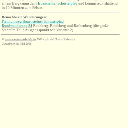
einem Bergkamm den
Hauensteiner Schusterpfad
und kommt rechtshaltend
in 10 Minuten zum Felsen.
Benachbarte Wanderungen:
Premiumweg Hauensteiner Schusterpfad
Rundwanderung 34
Rauhberg, Rindsberg und Rothenberg (die große
Stabreim-Tour, Ausgangspunkt wie Variante 2)
©
www.wanderportal-pfalz.de
2008 - palzvisit Touristik-Service
Überarbeitet im Mai 2016