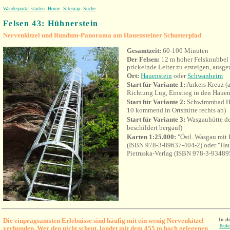
Wanderportal starten
Home
Sitemap
Suche
Felsen 43:
Hühnerstein
Nervenkitzel und Rundum-Panorama am Hauensteiner Schusterpfad
Gesamtzeit:
60
-100
Minuten
Der Felsen:
12 m hoher Felsknubbel
prickelnde Leiter zu ersteigen, ausg
Ort:
Hauenstein
oder
Schwanheim
Start für Variante 1:
Ankers Kreuz (
Richtung Lug, Einstieg in den Hauen
Start für Variante 2:
Schwimmbad Ha
10 kommend in Ortsmitte rechts ab)
Start für Variante 3:
Wasgauhütte de
beschildert bergauf)
Karten 1:25.000:
"Östl. Wasgau mit
(ISBN 978-3-89637-404-2) oder "Haue
Pietruska-Verlag (ISBN 978-3-93489
Die einprägsamsten Erlebnisse sind häufig mit ein wenig Nervenkitzel
In d
Teufe
verbunden. Wer den nicht scheut, landet mit dem 455 m hoch gelegenen