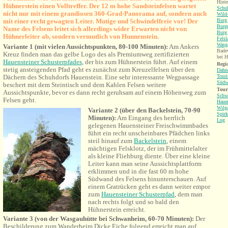
Hinte
Hühnerstein einen Volltreffer. Der 12 m hohe Sandsteinfelsen wartet
Schu
nicht nur mit einem grandiosen 360-Grad-Panorama auf, sondern auch
Wild-
mit einer recht gewagten Leiter. Mutige und Schwindelfreie vor! Der
Burg 
Burgr
Name des Felsens leitet sich allerdings wider Erwarten nicht von
Burg 
Hühnerleiter ab, sondern vermutlich von Hunnenstein.
Fels
Wasga
Variante 1 (mit vielen Aussichtspunkten, 80-100 Minuten):
Am Ankers
Bade
Kreuz finden man das gelbe Logo des als Premiumweg zertifizierten
bei H
Hauensteiner Schusterpfades
, der bis zum Hühnerstein führt. Auf einem
Regio
stetig ansteigenden Pfad geht es zunächst zum Kreuzelfelsen über den
Dahne
Dächern des Schuhdorfs Hauenstein. Eine sehr interessante Wegpassage
Touri
Südw
beschert mit dem Steintisch und dem Kahlen Felsen weitere
Tour
Aussichtspunkte, bevor es dann recht geruhsam auf einem Höhenweg zum
Schw
Felsen geht.
Hauen
Wilga
Variante 2 (über den Backelstein, 70-90
Spirk
Minuten):
Am Eingang des herrlich
Lug
gelegenen Hauensteiner Freischwimmbades
führt ein recht unscheinbares Pfädchen links
steil hinauf zum
Backelstein
, einem
mächtigen Felsklotz, der im Frühmittelalter
als kleine Fliehburg diente. Über eine kleine
Leiter kann man seine Aussichtsplattform
erklimmen und
in die fast 60 m hohe
Südwand des Felsens hinunter
schauen. Auf
einem Gratrücken geht es dann weiter empor
zum
Hauensteiner Schusterpfad
, dem man
nach rechts folgt und so bald den
Hühnerstein erreicht.
Variante 3 (von der Wasgauhütte bei Schwanheim, 60-70 Minuten):
Der
Beschilderung zum Wanderheim Dicke Eiche folgend erreicht man auf