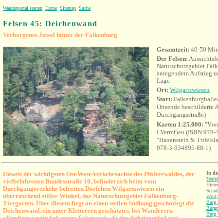
Wanderportal starten
Home
Sitemap
Suche
Felsen 45: Deichenwand
Verborgenes Juwel hinter der Falkenburg
Gesamtzeit:
40-50 Min
Der Felsen:
Aussichtsf
Naturschutzgebiet Falk
anregendem Aufstieg un
Lage
O
rt:
Wilgartswiesen
Start:
Falkenburghalle/
Ortsende beschilderte
Durchgangsstraße)
Karten 1:25.000:
"V
om
LVermGeo (
ISBN 978-3
"Hauenstein & Trifelsl
978-3-934895-88-1)
Unweit der wichtigsten Ost-West-Verkehrsachse des Pfälzerwaldes, der
In d
Teufel
vielbefahrenen Bundesstraße 10, befindet sich beim vom
Hinte
Durchgangsverkehr befreiten Dörfchen Wilgartswiesen ein
Schu
überraschend stiller Winkel, das Naturschutzgebiet Falkenburg-
Wild-
Tiergarten. Über diesem liegt an einen steilen Südhang geschmiegt die
Burg 
Burgr
Deichenwand, ein unter Kletterern geschätztes, bei Wanderern
Burg 
allerdings wenig bekanntes Felsmassiv, da der Aufstiegspfad erst