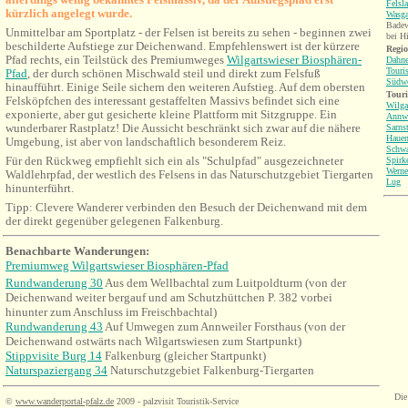
Felsl
kürzlich angelegt wurde.
Wasga
Badew
Unmittelbar am Sportplatz - der Felsen ist bereits zu sehen - beginnen zwei
bei H
beschilderte Aufstiege zur Deichenwand. Empfehlenswert ist der kürzere
Regio
Pfad rechts, ein Teilstück des Premiumweges
Wilgartswieser Biosphären-
Dahne
Touri
Pfad
, der durch schönen Mischwald steil und direkt zum Felsfuß
Südwe
hinaufführt. Einige Seile sichern den weiteren Aufstieg. Auf dem obersten
Tour
Felsköpfchen des interessant gestaffelten Massivs befindet sich eine
Wilga
exponierte, aber gut gesicherte kleine Plattform mit Sitzgruppe. Ein
Annwe
wunderbarer Rastplatz! Die Aussicht beschränkt sich zwar auf die nähere
Sarnst
Hauen
Umgebung, ist aber von landschaftlich besonderem Reiz.
Schw
Für den Rückweg empfiehlt sich ein als "Schulpfad" ausgezeichneter
Spirk
Werne
Waldlehrpfad, der westlich des Felsens in das Naturschutzgebiet Tiergarten
Lug
hinunterführt.
Tipp: Clevere Wanderer verbinden den Besuch der Deichenwand mit dem
der direkt gegenüber gelegenen Falkenburg.
Benachbarte Wanderungen
:
Premiumweg Wilgartswieser Biosphären-Pfad
Rundwanderung 30
Aus dem Wellbachtal zum Luitpoldturm (von der
Deichenwand weiter bergauf und am Schutzhüttchen P. 382 vorbei
hinunter zum Anschluss im Freischbachtal)
Rundwanderung 43
Auf Umwegen zum Annweiler Forsthaus (von der
Deichenwand ostwärts nach Wilgartswiesen zum Startpunkt)
Stippvisite Burg 14
Falkenburg (gleicher Startpunkt)
Naturspaziergang 34
Naturschutzgebiet Falkenburg-Tiergarten
Die
©
www.wanderportal-pfalz.de
2009 - palzvisit Touristik-Service