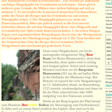
Der Maimont bei Fischbach-Petersbächel – von Norden als auffallend
Ort:
Peters
wuchtiger Doppelgipfel im Grenzkamm zu erkennen – bietet gleich
Parke
mehrere gute Gründe, die Mühen eines steilen Aufstiegs auf sich zu
von Sc
nehmen: 1. Er ist Symbol des französisch-deutschen Friedenswillens,
Länge
wofür der Name des Berges und das Friedenskreuz auf seinem
Ansti
Nebengipfel stehen. 2. Der Hauptgipfel glänzt zwar nicht mit
Schwe
Panoramaausblick, führt uns jedoch zurück in die Zeit unserer
Aussi
keltischen Ahnen, die auf dem Hauptgipfel Reste eines Ringwalls und
Abges
(vermutlich) eine Opferschale hinterlassen haben. 3. An seinen Hängen
Orien
liegen zwei sagenumwobene Burganlagen, deren eine, der Wasigenstein,
als Schauplatz der Nibelungensage bekannt ist. 4. Die Tour berührt auf
der französischen Seite des Berges den verträumten Weiler
Wengelsbach mit anerkannt gut gedecktem Tisch.
Unser erster Wegabschnitt, ein leicht
ansteigender ereignisloser Weg
[
Rot
e
Raute
, bis Ruine Blumenstein].
, dient dem
Warmlaufen, denn später wird es richtig
steil bergauf gehen. Schon nach zwanzig
Minuten erreichen wir die
Burgruine
Einke
Restau
Blumenstein
(361 m), die auf halber Höhe
Felsb
in der Ostflanke des Maimonts liegt. Ihre
Friede
Historie ist typisch für viele Wasgauburgen:
Burge
im 13. Jahrhundert erbaut, im Bauernkrieg
Wasige
1525 zerstört, wiederaufgebaut und dann im
In de
für die Pfalz schrecklichen Jahr 1689
Weiße
endgültig von den Franzosen zerstört.
Städtc
Deutsc
Direkt an der Burg beginnt der Pfad hinauf
Badew
zum Maimont
[
Rot
-
Gelber
Balken
, bis Abzweigung zum Friedenskreuz].
Schön
Er führt steil zu einem Sattel nördlich des Gipfels. Dort sind noch die
Flecke