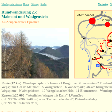
Wanderportal starten
Home
Sitemap
Suche
Vorherige
N
Rundwanderung 25:
Maimont und Wasigenstein
Zu Zeugen dreier Epochen
Route (12 km):
Wanderparkplatz Schanze - 1 Burgruine Blumenstein - 2 Friedens
Wegspinne Col de Maimont - 5 Wasigenstein - 6 Wanderparkplatz am Klingelfelsen
Wegspinne - 9 Wengelsbach - 10 Wengelsbacher Hals - 11 Blumenstein - Wanderp
Karten 1:25.000:
"Westlicher Wasgau mit Dahn", LVermGeo
(ISBN 978-3-89637-403-5) oder "Dahner Felsenland", Pietruska-Verlag
(ISBN 978-3-934895-95-9)