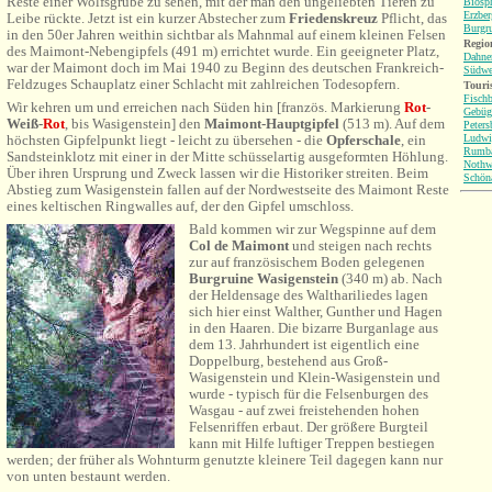
Reste einer Wolfsgrube zu sehen, mit der man den ungeliebten Tieren zu
Biosp
Erzbe
Leibe rückte. Jetzt ist ein kurzer Abstecher zum
Friedenskreuz
Pflicht, das
Burgru
in den 50er Jahren weithin sichtbar als Mahnmal
auf ei
nem kleinen Felsen
Region
des Maimont-Nebengipfels (491 m) errichtet
wurde. Ein geeigneter Platz,
Dahne
war der Maimont doch im Mai 1940 zu Beginn des deutschen Frankreich-
Südwe
Feldzuges Schauplatz einer Schlacht mit zahlreichen Todesopfern.
Touri
Fisch
Wir kehren um und erreichen nach Süden
hin
[französ. Markierung
Rot
-
Gebüg
Weiß-
Rot
, bis Wasigenstein]
den
Maimont-Hauptgipfel
(513 m). Auf dem
Peters
Ludwi
höchsten Gipfelpunkt liegt - leicht zu übersehen - die
Opferschale
, ein
Rumb
Sandsteinklotz mit einer in der Mitte schüsselartig ausgeformten Höhlung.
Nothw
Über ihren Ursprung und Zweck lassen wir die Historiker streiten.
Beim
Schön
Abstieg zum Wasigenstein fallen auf der Nordwestseite des Maimont Reste
eines keltischen Ringwalles auf, der den Gipfel umschloss.
Bald kommen wir zur Wegspinne auf
dem
Col de Maimont
und steigen nach rechts
zur auf französischem Boden gelegenen
Burgruine Wasigenstein
(340 m) ab. Nach
der Heldensage des Walthariliedes lagen
sich hier einst Walther, Gunther und Hagen
in den Haaren. Die bizarre Burganlage aus
dem 13. Jahrhundert ist eigentlich eine
Doppelburg, bestehend aus Groß-
Wasigenstein und Klein-Wasigenstein und
wurde - typisch für die Felsenburgen des
Wasgau - auf zwei freistehenden hohen
Felsenriffen erbaut. Der größere Burgteil
kann mit Hilfe luftiger Treppen bestiegen
werden; der früher als Wohnturm genutzte kleinere Teil dagegen kann nur
von unten bestaunt werden.