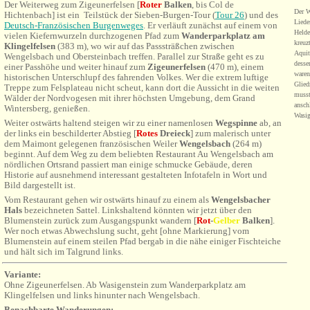
Der Weiterweg zum Zigeunerfelsen
[
Rot
er
Balken
, bis Col de
Der W
Hichtenbach] ist ein Teilstück der Sieben-Burgen-Tour (
Tour 26
) und des
Liede
Deutsch-Französischen Burgenweges
. Er verläuft zunächst auf einem von
Helde
vielen Kiefernwurzeln durchzogenen Pfad zum
Wanderparkplatz am
kreuz
Klingelfelsen
(383 m), wo wir auf das Passsträßchen zwischen
Aquit
Wengelsbach und Obersteinbach treffen. Parallel zur Straße geht es zu
desse
einer Passhöhe und weiter hinauf zum
Zigeunerfelsen
(470 m), einem
waren
historischen Unterschlupf des fahrenden Volkes. Wer die extrem luftige
Glied
Treppe zum Felsplateau nicht scheut, kann dort die Aussicht in die weiten
musst
Wälder der Nordvogesen mit ihrer höchsten Umgebung, dem Grand
ansch
Wintersberg, genießen.
Wasig
Weiter ostwärts haltend steigen wir zu einer namenlosen
Wegspinne
ab, an
der links ein beschilderter Abstieg [
Rot
es
Dreieck
] zum malerisch unter
dem Maimont gelegenen französischen Weiler
Wengelsbach
(264 m)
beginnt. Auf dem Weg zu dem beliebten Restaurant Au Wengelsbach am
nördlichen Ortsrand passiert man einige schmucke Gebäude, deren
Historie auf ausnehmend interessant gestalteten Infotafeln in Wort und
Bild dargestellt ist.
Vom Restaurant gehen wir ostwärts hinauf zu einem als
Wengelsbacher
Hals
bezeichneten Sattel. Linkshaltend könnten wir jetzt über den
Blumenstein zurück zum Ausgangspunkt wandern
[
Rot
-
Gelber
Balken
]
.
Wer noch etwas Abwechslung sucht, geht [ohne Markierung] vom
Blumenstein auf einem steilen Pfad bergab in die nähe einiger Fischteiche
und hält sich im Talgrund links.
Variante:
Ohne Zigeunerfelsen. Ab
Wasigenstein
zum Wanderparkplatz am
Klingelfelsen und links hinunter nach Wengelsbach.
Benachbarte Wanderungen: