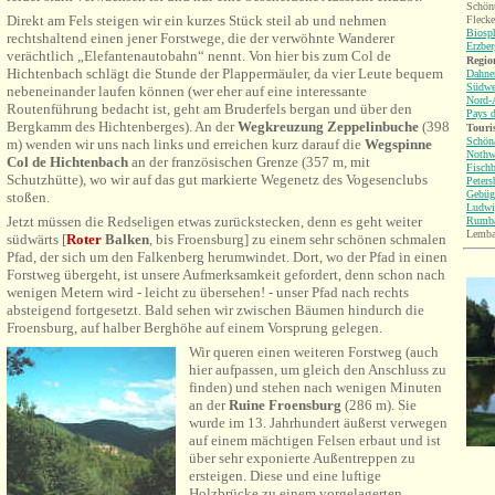
Schön
Direkt am Fels steigen wir ein kurzes Stück steil ab und nehmen
Flecke
Biosp
rechtshaltend einen jener Forstwege, die der verwöhnte Wanderer
Erzbe
verächtlich „Elefantenautobahn“ nennt. Von hier bis zum Col de
Region
Hichtenbach schlägt die Stunde der Plappermäuler, da vier Leute bequem
Dahne
Südwe
nebeneinander laufen können (wer eher auf eine interessante
Nord-
Routenführung bedacht ist, geht am Bruderfels bergan und über den
Pays d
Bergkamm des Hichtenberges). An der
Wegkreuzung Zeppelinbuche
(398
Touri
Schön
m) wenden wir uns nach links und erreichen kurz darauf die
Wegspinne
Nothw
Col de Hichtenbach
an der französischen Grenze (357 m, mit
Fisch
Schutzhütte), wo wir auf das gut markierte Wegenetz des Vogesenclubs
Peters
Gebüg
stoßen.
Ludwi
Jetzt müssen die Redseligen etwas zurückstecken, denn es geht weiter
Rumb
Lemba
südwärts [
Roter
Balken
, bis Froensburg] zu einem sehr schönen schmalen
Pfad, der sich um den Falkenberg herumwindet. Dort, wo der Pfad in einen
Forstweg übergeht, ist unsere Aufmerksamkeit gefordert, denn schon nach
wenigen Metern wird - leicht zu übersehen! - unser Pfad nach rechts
absteigend fortgesetzt. Bald sehen wir zwischen Bäumen hindurch die
Froensburg, auf halber Berghöhe auf einem Vorsprung gelegen.
Wir queren einen weiteren Forstweg (auch
hier aufpassen, um gleich den Anschluss zu
finden) und stehen nach wenigen Minuten
an der
Ruine Froensburg
(286 m). Sie
wurde im 13. Jahrhundert äußerst verwegen
auf einem mächtigen Felsen erbaut und ist
über sehr exponierte Außentreppen zu
ersteigen. Diese und eine luftige
Holzbrücke zu einem vorgelagerten