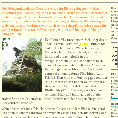
Die Höhepunkte dieser Tour, die schon im Elsass gelegenen wilden
Ort:
S
Parke
Felsenburgen Froensburg und Fleckenstein, sind Stationen der beliebten
(von 
Sieben-Burgen-Tour im elsässisch-pfälzischen Grenzkamm. Diese ist
Fischb
etwas für gut trainierte Geher; die hier vorgeschlagene Wanderung im
Länge
Ansti
gleichen Terrain verlangt zwar auch etwas Schweiß, ist jedoch auch für
Schwe
weniger konditionsstarke Wanderer geeignet und bietet jede Menge
Aussi
Abwechslung.
Abges
Orien
Der Pfaffenfels,
unser
erstes Ziel, liegt direkt
über unserem Parkplatz [
Gel
ber
Punkt
, bis
Col de Hichtenbach]
. Wir gehen einige
Meter Richtung Petersbächel, also nach
links, und biegen gleich in die
Wengelsbachstraße und dann in die nach
dem Felsen benannte Straße ein. An ein paar
Häusern geht es rechts ab zum Wald und
dann auf einem schönen Pfad hinauf zum
Einke
Felsfuß. Dort wird ein Forstweg gequert, um
Bistro
Flecke
links um den
Felsen herum weiter empor zu
Schön
steigen. Eine Leiter führt dann auf den
Felsb
Pfaffenfels
(328 m) hinauf, wo wir einen
Pfaff
Burg
schönen Blick auf Schönau und auf die
Froen
andere Seite des Sauertals mit dem Hirtsfels und der riesigen Burgruine
Fleckenstein genießen.
I
n de
Weiße
Weiter durch schönes Fels-Heidekraut-Gelände auf dem Pfad aufsteigend
Städtc
und dann in einem Linksbogen erreichen wir den kleinen
Bruderfels
, der
Deuts
Badew
leider stark verwachsen ist und nur eine bescheidene Aussicht erlaubt.