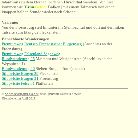
talaufwärts zu dem kleinen Dörfchen
Hirschthal
wandern. Von hier
kommen wir [
Grün
-
Gel
ber
Balken
] mit einem Talmarsch von einer
knappen halben Stunde wieder nach Schönau.
Variante:
Von der Froensburg steil hinunter ins Steinbachtal und dort auf der linken
Talseite zum Etang de Fleckenstein
Benachbarte Wanderungen
:
Premiumweg Deutsch-Französischer Burgenweg
(Anschluss an der
Froensburg)
Premiumweg Felsenland Sagenweg
Rundwanderung 25
Maimont und Wasigenstein
(Anschluss an der
Wegspinne 4)
Rundwanderung 26
Sieben-Burgen-Tour (ebenso)
Stippvisite Burgen 29
Fleckenstein
Stippvisite Burgen 31
Froensburg
Stippvisite Felsen 1
Pfaffenfels
©
www.wanderportal-pfalz.de
2010 - palzvisit Touristik-Service
Überarbeitet im April 2015