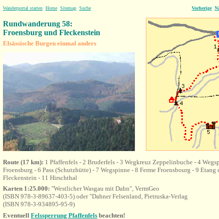
Wanderportal starten
Home
Sitemap
Suche
Vorherige
N
Rundwanderung 58:
Froensburg und Fleckenstein
Elsässische Burgen einmal anders
Route (17 km):
1 Pfaffenfels - 2 Bruderfels - 3 Wegkreuz Zeppelinbuche - 4 Wegs
Froensburg - 6 Pass (Schutzhütte) - 7 Wegspinne - 8 Ferme Froensbourg - 9 Etang 
Fleckenstein - 11 Hirschthal
Karten 1:25.000:
"Westlicher Wasgau mit Dahn", VermGeo
(ISBN 978-3-89637-403-5) oder "Dahner Felsenland, Pietruska-Verlag
(ISBN 978-3-934895-95-9)
Eventuell
Felssperrung Pfaffenfels
beachten!