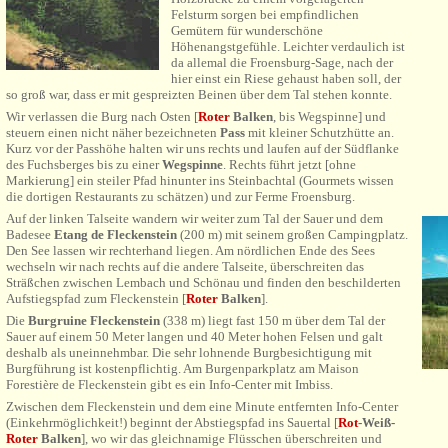
Felsturm sorgen bei empfindlichen
Gemütern für wunderschöne
Höhenangstgefühle. Leichter verdaulich ist
da allemal die Froensburg-Sage, nach der
hier einst ein Riese gehaust haben soll, der
so groß war, dass er mit gespreizten Beinen über dem Tal stehen konnte.
Wir verlassen die Burg nach Osten [
Roter
Balken
, bis Wegspinne] und
steuern einen nicht näher bezeichneten
Pass
mit kleiner Schutzhütte an.
Kurz vor der Passhöhe halten wir uns rechts und laufen auf der Südflanke
des Fuchsberges bis zu einer
Wegspinne
. Rechts führt jetzt [ohne
Markierung] ein steiler Pfad hinunter ins Steinbachtal (Gourmets wissen
die dortigen Restaurants zu schätzen) und zur Ferme Froensburg.
Auf der linken Talseite wandern wir weiter zum Tal der Sauer und dem
Badesee
Etang de Fleckenstein
(200 m) mit seinem großen Campingplatz.
Den See lassen wir rechterhand liegen. Am nördlichen Ende des Sees
wechseln wir nach rechts auf die andere Talseite, überschreiten das
Sträßchen zwischen Lembach und Schönau und finden den beschilderten
Aufstiegspfad zum Fleckenstein
[
Roter
Balken
].
Die
Burgruine Fleckenstein
(338 m) liegt fast 150 m über dem Tal der
Sauer auf einem 50 Meter langen und 40 Meter hohen Felsen und galt
deshalb als uneinnehmbar. Die sehr lohnende Burgbesichtigung mit
Burgführung ist kostenpflichtig. Am Burgenparkplatz am Maison
Forestière de Fleckenstein gibt es ein Info-Center mit Imbiss.
Zwischen dem Fleckenstein und dem eine Minute entfernten Info-Center
(Einkehrmöglichkeit!) beginnt der Abstiegspfad ins Sauertal
[
Rot
-Weiß-
Roter
Balken
]
, wo wir das gleichnamige Flüsschen überschreiten und