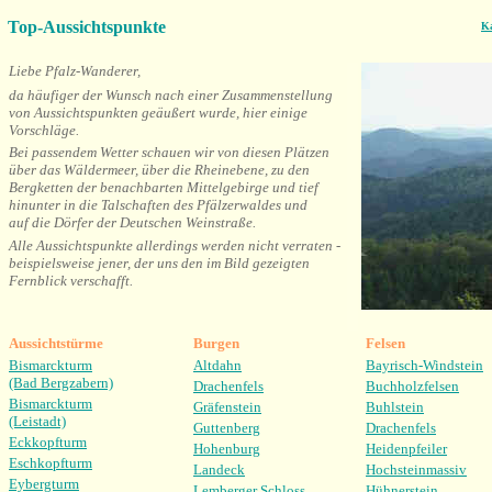
Top-Aussichtspunkte
Ka
Liebe Pfalz-Wanderer,
da häufiger der Wunsch nach einer Zusammenstellung
von Aussichtspunkten geäußert wurde, hier einige
Vorschläge.
Bei passendem Wetter schauen wir von diesen Plätzen
über das Wäldermeer, über die Rheinebene, zu den
Bergketten der benachbarten Mittelgebirge und tief
hinunter in die Talschaften des Pfälzerwaldes und
auf die Dörfer der Deutschen Weinstraße.
Alle Aussichtspunkte allerdings werden nicht verraten -
beispielsweise jener, der uns den im Bild gezeigten
Fernblick verschafft.
Aussichtstürme
Burgen
Felsen
Bismarckturm
Altdahn
Bayrisch-Windstein
(Bad Bergzabern)
Drachenfels
Buchholzfelsen
Bismarckturm
Gräfenstein
Buhlstein
(Leistadt)
Guttenberg
Drachenfels
Eckkopfturm
Hohenburg
Heidenpfeiler
Eschkopfturm
Landeck
Hochsteinmassiv
Eybergturm
Lemberger Schloss
Hühnerstein