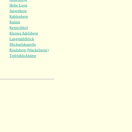
Hohe Loog
Jüngstberg
Kahlenberg
Kalmit
Kettrichhof
Kleiner Adelsberg
Langmühlblick
Michaelskapelle
Rindsberg (Wackelstein)
Trifelsblickhütte