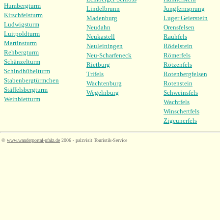
Humbergturm
Lindelbrunn
Jungfernsprung
Kirschfelsturm
Madenburg
Luger Geierstein
Ludwigsturm
Neudahn
Orensfelsen
Luitpoldturm
Neukastell
Rauhfels
Martinsturm
Neuleiningen
Rödelstein
Rehbergturm
Neu-Scharfeneck
Römerfels
Schänzelturm
Rietburg
Rötzenfels
Schindhübelturm
Trifels
Rotenbergfelsen
Stabenbergtürmchen
Wachtenburg
Rotenstein
Stäffelsbergturm
Wegelnburg
Schweinsfels
Weinbietturm
Wachtfels
Winschertfels
Zigeunerfels
©
www.wanderportal-pfalz.de
2006 - palzvisit Touristik-Service