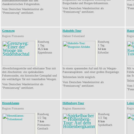
Buntsandsteinwunder
mit drei
Burgschänke
und Burgen-Infozentrum.
charakteristischen
Felsgestalten.
Vom D
Vom
Deutschen
Wanderinstitut als
"Prem
Vom Deutschen
Wanderinstitut als
"Premiumweg" zertifiziert.
"
Premiumweg
" zertifiziert.
Grenzweg
Hahnfels-Tour
Hauen
Region Pirmasens
Dahner Felsenland
Regio
Rundweg
Rundweg
1 Tag
1 Tag
11,5 km
14 km
Eppenbrunn
Erfweiler
Abwechslungsreiche und erholsame Tour mit
In einem spannenden Auf und Ab zu Wasgau-
Mit w
drei Abschnitten: ein spektakuläres
Panoramaplätzen und einer großen Burganlage.
Felsb
Felsenwunder, ein historischer Grenzpfad und
das S
Teilstrecken
leicht
möglich.
ein weitläufiges Tal mit traumhaften Woogen.
Teilst
Vom Deutschen Wanderinstitut als
Vom Deutschen Wanderinstitut als
"
Premiumweg
" zertifiziert.
Vom D
"Premiumweg" zertifiziert.
"Prem
Hexenklamm
Höllenberg-Tour
Lein
Region Pirmasens
Region Hauenstein
Regio
Rundweg
Rundweg
1/2 Tag
1/2 Tag
7 km
8
km
Pirmasens-
Spirkelbach
Gersbach