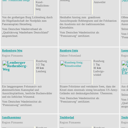
Kusel-
Annweiler
Thallichten-
berg
Von der großartigen Burg Lichtenberg durch
Herzhafter Anstieg zum grandiosen
Offen
die
Hügellandschaft
der Nordpfalz zum
Aussichtspunkt Rehbergturm und der Felsbastion
expon
Panoramaplatz Herzerberg.
des Asselstein mit der traditionsreichen
Aussi
Kletterhütte.
Vom Deutschen Wanderverband als
Teilst
„Qualitätsweg Wanderbares Deutschland"
Vom Deutschen Wanderinstitut als
Vom D
ausgezeichnet.
"Premiumweg" zertifiziert.
"Prem
Rothenberg-Weg
Rumberg-Steig
Sage
Region Pirmasens
Dahner Felsenland
Regio
Rundweg
Rundweg
1/2 Tag
1 Tag
10
km
11
km
Lemberg
Ludwigs-
winkel
Ein langgezogenes Felsmassiv mit
Bizarre Felstürme und verträumte Seen, dazu der
Aus d
abenteuerlichem
Kammpfad und
Kitzel eines einstmals streng bewachten US-Army-
von d
Aussichtsplattform, herrliche Buchenwälder
Geländes mit denkmalgeschützten Überresten.
Teilst
und ein liebliches Wiesental.
Vom Deutschen Wanderinstitut als
Vom D
Vom Deutschen Wanderinstitut als
"Premiumweg" zertifiziert.
„
Qual
"
Premiumweg
" zertifiziert.
ausge
Sandhasentour
Teufelspfad
Teufe
Region Pirmasens
Region Pirmasens
Regio
Rundweg
Rundweg