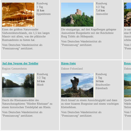
Rundweg
Rundweg
1
Tag
1/2 Tag
11
km
7,4
km
Eppenbrunn
Annweiler
Eines der größten Naturwunder
Die einzigartige, auf drei Kegelbergen gelegene
Je na
Südwestdeutschlands, ein 1,5 km langes
Annweilerer
Burgenkette mit der Reichsfeste
eine 
Massiv mit allem, was der pfälzische
Burg Trifels als Höhepunkt
.
Aussi
Buntsandstein zu bieten hat.
schön
Vom Deutschen Wanderinstitut als
Vom Deutschen Wanderinstitut als
"
Premiumweg
" zertifiziert.
Vom D
"
Premiumweg
" zertifiziert.
"Prem
Auf den Spuren der Treidler
Bären-Steig
Brun
Region Germersheim
Dahner Felsenland
Dahne
Rundweg
Rundweg
1/2 Tag
1
Tag
14 km
14
km
Hördt
Bruchweiler-
Bärenbach
Durch die Rheinauenwälder des
Hoch hinauf zu einem
Aussichtsgipfel
und dann
Quell
Naturschutzgebietes
"Hördter Rheinaue" zu
zu einer bizarren
Burgruine und einem wuchtigen
Walde
einem historischen
Treidelpfad
am Rhein.
Kletterfelsen.
Teilst
Vom Deutschen Wanderinstitut als
Vom Deutschen Wanderinstitut als
Vom D
"Premiumweg" zertifiziert.
"Premiumweg" zertifiziert.
"
Pre