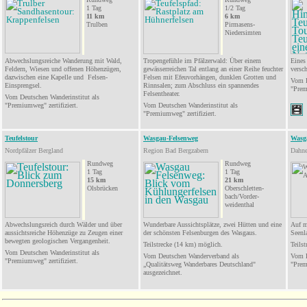
1 Tag
1/2 Tag
11
km
6
km
Trulben
Pirmasens-
Niedersimten
Abwechslungsreiche Wanderung mit Wald,
Tropengefühle im Pfälzerwald: Über einem
Eines
Feldern, Wiesen und offenen Höhenzügen,
gewässerreichen Tal entlang an einer Reihe feuchter
versc
dazwischen eine Kapelle und Felsen-
Felsen mit Efeuvorhängen, dunklen Grotten und
Vom D
Einsprengsel.
Rinnsalen; zum Abschluss ein spannendes
"Prem
Felsentheater.
Vom Deutschen Wanderinstitut als
"
Premiumweg
" zertifiziert.
Vom Deutschen Wanderinstitut als
"
Premiumweg
" zertifiziert.
Teufelstour
Wasgau-Felsenweg
Wasg
Nordpfälzer Bergland
Region Bad Bergzabern
Dahne
Rundweg
Rundweg
1 Tag
1 Tag
15
km
21
km
Olsbrücken
Oberschletten-
bach/Vorder-
weidenthal
Abwechslungsreich durch Wälder und über
Wunderbare Aussichtsplätze, zwei Hütten und
eine
Auf m
aussichtsreiche
Höhenzüge zu Zeugen einer
der schönsten Felsenburgen des Wasgaus.
Seenl
bewegten geologischen Vergangenheit.
Teilstrecke
(14 km) möglich.
Teilst
Vom Deutschen Wanderinstitut als
Vom Deutschen Wanderverband als
Vom D
"
Premiumweg
" zertifiziert.
„Qualitätsweg Wanderbares Deutschland"
"
Pre
ausgezeichnet.