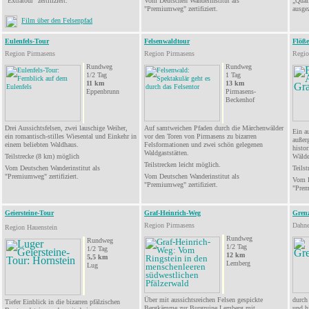
"Extratour" zertifiziert.
Vom Deutschen Wanderinstitut als
„
Qual
"
Premiumweg
" zertifiziert.
ausge
Film über den Felsenpfad
Eulenfels-Tour
Felsenwaldtour
Flöße
Region Pirmasens
Region Pirmasens
Regio
Rundweg
Rundweg
1/2
Tag
1 Tag
11
km
13 km
Eppenbrunn
Pirmasens-
Beckenhof
Drei Aussichtsfelsen, zwei lauschige Weiher,
Auf samtweichen Pfaden durch die Märchenwälder
Ein au
ein romantisch-stilles Wiesental und Einkehr in
vor den Toren von Pirmasens
zu bizarren
außer
einem beliebten Waldhaus.
Felsformationen und zwei schön gelegenen
histor
Waldgaststätten
.
Teilstrecke
(8 km) möglich
Wälde
Teilstrecken leicht möglich
.
Vom Deutschen Wanderinstitut als
Teilst
"Premiumweg" zertifiziert.
Vom
Deutschen Wanderinstitut als
Vom D
"
Premiumweg
" zertifiziert.
"Prem
Geiersteine-Tour
Graf-Heinrich-Weg
Gren
Region Pirmasens
Dahne
Region Hauenstein
Rundweg
Rundweg
1/2 Tag
1/2
Tag
12
km
5,5
km
Lemberg
Lug
Über mit aussichtsreichen Felsen gespickte
durch 
Tiefer Einblick in die bizarren pfälzischen
Bergkämme zur Burgruine
Lemberg
mit
und h