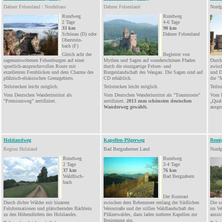
Dahner Felsenland / Nordelsass
Dahner Felsenland
Nordp
Rundweg
Rundweg
2 Tage
4-6 Tage
33
km
90 km
Schönau (D)
oder
Dahner
Felsenland
Oberstein-
bach (F)
Gleich acht der
Begleitet
von
sagenumwobenen Felsenburgen auf einer
Mythen und Sagen auf wunderschönen Pfaden
Durch
sportlich-
anspruchsvollen
Route mit
durch die einzigartige Felsen- und
zwisc
exzellenten Fernblicken und dem Charme des
Burgenlandschaft
des Wasgau. Die Sagen sind auf
und
D
pfälzisch
-elsässischen Grenzgebiets.
CD
erhältlich
.
die "
Teilstrecken leicht möglich.
Teilstrecken leicht möglich.
Teilst
Vom Deutschen
Wanderinstitut
als
Vom Deutschen Wanderinstitut als "Traumroute"
Vom D
"
Premiumweg
" zertifiziert.
zertifiziert.
2013 zum schönsten deutschen
„
Qual
Wanderweg gewählt.
ausge
Holzlandweg
Kapellen-Pilgerweg
Remi
Region Holzland
Bad Bergzaberner Land
Nordp
Rundweg
Rundweg
2
Tage
3-4 Tage
37 km
76 km
Waldfisch-
Bad Bergzabern
bach
Der Kontrast
Durch dichte Wälder mit bizarren
zwischen
dem Rebenmeer entlang der Südlichen
Die s
Felsformationen
und plätschernden Bächlein
Weinstraße und der stillen Waldlandschaft des
im We
zu den Höhendörfern des Holzlandes.
Pfälzerwaldes, dazu laden mehrere Kapellen zur
aussi
Besinnung ein.