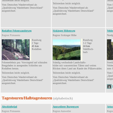
Teilstrecken leicht möglich.
Teilst
Teilstrecken
leicht möglich.
Vom Deutschen Wanderverband als
Vom D
„Qualitätsweg Wanderbares Deutschland"
Vom Deutschen Wanderverband als
„Qual
ausgezeichnet
.
„Qualitätsweg Wanderbares Deutschland"
ausge
ausgezeichnet.
Rodalber Felsenwanderweg
Sickinger Höhenweg
Veld
Region Pirmasens
Region Sickinger Höhe
Nordp
Rundweg
Rundweg
2
Tage
1-2
Tage
45 km
24 km
Rodalben
Waldfisch-
bach
Felsenerlebnis pur. Vorwiegend auf
schmalen
Ständig wechselnde Landschafts-
Streif
Bergpfaden in
anregenden
Schleifen um
bilder mit wasserreichen Tälern und
weiten
Velde
Rodalben herum.
Blicken übers Land am Rande des Pfälzerwaldes.
zum S
Teilstrecken leicht möglich.
Teilstrecken leicht möglich.
Vom D
„Qual
Vom Deutschen Wanderverband als
Vom
Deutschen
Wanderverband als
ausge
„
Qualitätsweg
Wanderbares Deutschland"
„
Qualitätsweg
Wanderbares Deutschland"
ausgezeichnet.
ausgezeichnet.
Tagestouren/Halbtagestouren
(alphabetisch)
Altschloßpfad
Annweilerer Burgenweg
Arius
Region Pirmasens
Region Annweiler
Regio