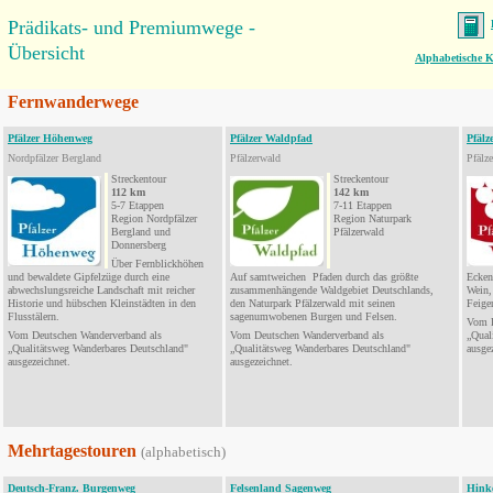
Prädikats- und Premiumwege -
Übersicht
Alphabetische K
Fernwanderwege
Pfälzer Höhenweg
Pfälzer Waldpfad
Pfälz
Nordpfälzer Bergland
Pfälzerwald
Pfälz
Streckentour
Streckentour
112 km
142 km
5-7 Etappen
7-11 Etappen
Region Nordpfälzer
Region Naturpark
Bergland und
Pfälzerwald
Donnersberg
Über
Fernblickhöhen
und bewaldete Gipfelzüge durch eine
Auf samtweichen Pfaden durch das größte
Ecken
abwechslungsreiche Landschaft mit reicher
zusammenhängende Waldgebiet Deutschlands,
Wein,
Historie und hübschen Kleinstädten in den
den Naturpark Pfälzerwald mit seinen
Feige
Flusstälern
.
sagenumwobenen Burgen und Felsen.
Vom
Vom Deutschen
Wanderverband
als
Vom Deutschen
Wanderverband
als
„Qual
„Qualitätsweg Wanderbares Deutschland"
„Qualitätsweg Wanderbares Deutschland"
ausge
ausgezeichnet.
ausgezeichnet.
Mehrtagestouren
(alphabetisch)
Deutsch-Franz. Burgenweg
Felsenland Sagenweg
Hinke