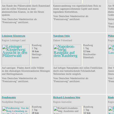
Am Rande des Pfälzerwaldes durch Bauernland
Kammwanderung von eigentümliche
m Reiz zu
Am Ra
und ein stilles Wiesental zu einer
einem sagenumwobenenen Gipfel und einem
Tiefb
abenteuerlichen Klamm, in der die Hexen
legendären Kletterfelsen.
ehema
spukten.
Grafe
Vom Deutschen Wanderinstitut als
Vom Deutschen Wanderinstitut als
"
Premiumweg
" zertifiziert.
Teilst
"
Premiumweg
" zertifiziert.
Vom D
"Prem
Leininger Klosterweg
Napoleon-Steig
Pfälz
Region Leininger Land
Dahner Felsenland
Regi
Rundweg
Rundweg
1 Tag
1
Tag
16 km
12 km
Hertlings-
Bruchweiler-
hausen
Bärenbach
Auf samtigen Pfaden durch stille Wälder
Auf luftigen Naturpfaden mit tollen Fernblicken
Drei W
zu den ehemaligen Klosterstandorten Höningen
durch eine
beeindruckende
Felslandschaft.
Aussi
und Hertlingshausen.
Teilstrecken leicht möglich.
Deuts
Vom Deutschen Wanderinstitut als
Vom Deutschen Wanderinstitut als
Vom D
"Premiumweg" zertifiziert.
"
Premiumweg
" zertifiziert.
"
Pre
Preußensteig
Richard-Löwenherz-Weg
Rimb
Nordpfälzer Bergland
Region Annweiler
Regio
Rundweg
Rundweg
1 Tag
1 Tag
28
km
12 km