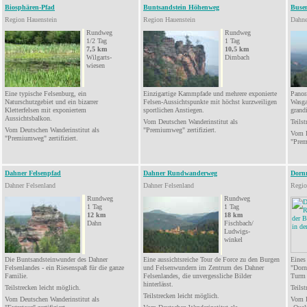
Biosphären-Pfad
Buntsandstein Höhenweg
Buse
Region Hauenstein
Region Hauenstein
Dahne
Rundweg
Rundweg
1/2 Tag
1
Tag
7,5
km
10,5
km
Wilgarts
-
Dimbach
wiesen
Eine typische Felsenburg, ein
Einzigartige Kammpfade und mehrere exponierte
Panor
Naturschutzgebiet und ein bizarrer
Felsen-Aussichtspunkte mit höchst kurzweiligen
Wasga
Kletterfelsen
mit
exponiertem
sportlichen Anstiegen.
grand
Aussichtsbalkon.
Vom Deutschen Wanderinstitut als
Teilst
Vom Deutschen Wanderinstitut als
"
Premiumweg
" zertifiziert.
Vom
D
"
Premiumweg
" zertifiziert.
"
Pre
Dahner Felsenpfad
Dahner Rundwanderweg
Dorn
Dahner Felsenland
Dahner Felsenland
Regio
Rundweg
Rundweg
1 Tag
1 Tag
12
km
18
km
Dahn
Fischbach/
Ludwigs-
winkel
Die Buntsandsteinwunder des Dahner
Eine aussichtsreiche Tour de Force zu den Burgen
Eines
Felsenlandes - ein Riesenspaß für die ganze
und Felsenwundern im Zentrum des Dahner
"Dorn
Familie.
Felsenlandes, die unvergessliche Bilder
Turm 
hinterlässt.
Teilstrecken
leicht möglich.
Teilst
Teilstrecken leicht möglich
.
Vom Deutschen Wanderinstitut als
Vom D