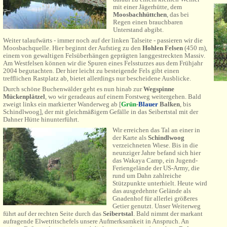
mit einer Jägerhütte, dem
Moosbachhüttchen
, das bei
Regen einen brauchbaren
Unterstand abgibt.
Weiter talaufwärts - immer noch auf der linken Talseite - passieren wir die
Moosbachquelle. Hier beginnt der Aufstieg zu den
Hohlen Felsen
(450 m),
einem von gewaltigen Felsüberhängen geprägten langgestreckten Massiv.
Am Westfelsen können wir die Spuren eines Felssturzes aus dem Frühjahr
2004 begutachten. Der hier leicht zu besteigende Fels gibt einen
trefflichen Rastplatz ab, bietet allerdings nur bescheidene Ausblicke.
Durch schöne Buchenwälder geht es nun hinab zur
Wegspinne
Mückenplätzel
, wo wir geradeaus auf einem Forstweg weitergehen. Bald
zweigt links ein markierter Wanderweg ab [
Grün
-
Blau
er
Balken
, bis
Schindlwoog
], der mit gleichmäßigem Gefälle in das Seibertstal mit der
Dahner Hütte
hinunterführt.
Wir erreichen das Tal an einer in
der Karte als
Schindlwoog
verzeichneten Wiese. Bis in die
neunziger Jahre befand sich hier
das Wakaya Camp, ein Jugend-
Feriengelände der US-Army, die
rund um Dahn zahlreiche
Stützpunkte unterhielt. Heute wird
das ausgedehnte Gelände als
Gnadenhof für allerlei größeres
Getier genutzt. Unser Weiterweg
führt auf der rechten Seite durch das
Seibertstal
. Bald nimmt der markant
aufragende Elwetritschefels unsere Aufmerksamkeit in Anspruch. An