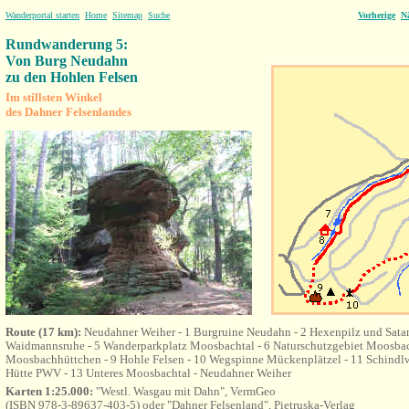
Wanderportal starten
Home
Sitemap
Suche
Vorherige
N
Rundwanderung 5:
Von Burg Neudahn
zu den Hohlen Felsen
Im stillsten Winkel
des Dahner Felsenlandes
Route (17 km):
Neudahner Weiher - 1 Burgruine Neudahn - 2 Hexenpilz und Satans
Waidmannsruhe - 5 Wanderparkplatz Moosbachtal - 6 Naturschutzgebiet Moosbac
Moosbachhüttchen - 9 Hohle Felsen - 10 Wegspinne Mückenplätzel - 11 Schindlw
Hütte PWV - 13 Unteres Moosbachtal - Neudahner Weiher
Karten 1:25.000:
"Westl. Wasgau mit Dahn", VermGeo
(ISBN 978-3-89637-403-5) oder "Dahner Felsenland", Pietruska-Verlag