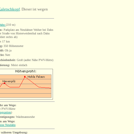
aletschkopf
. Dieser ist wegen
Dahn
(210 m)
n:
Parkplatz am Neudahner Weiher bei Dahn
er Straße von Hinterweidenthal nach Dahn
ldert rechts ab)
:
1
7
km
eg:
350 Höhenmeter
iß:
Oh ja
cht:
Nett
chiedenheit:
Groß (außer Nähe PWV-Hütte)
tierung:
Meist einfach
hr am Wege:
r PWV-Hütte
ngszeiten
)
esteigungen:
Waidmannsruhe
n am Wege:
uine
Neudahn
r näheren Umgebung: