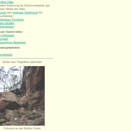
andbad Dahn
,
eiher Rohrwoog bei Hinterweidenthal und
hner Weiher bei Dahn,
stisch
und
Spielpark Teufelstisch
bei
weidenthal,
härenhaus Fischbach
,
uine Altdahn
,
erwartstein
ale Tourist-Infos:
r Felsenland
stpfalz
smusregion Hauenstein
smusgemeinden:
weidenthal
Bilder zum Vergrößern anklicken!
Felssturz an den Hohlen Felsen