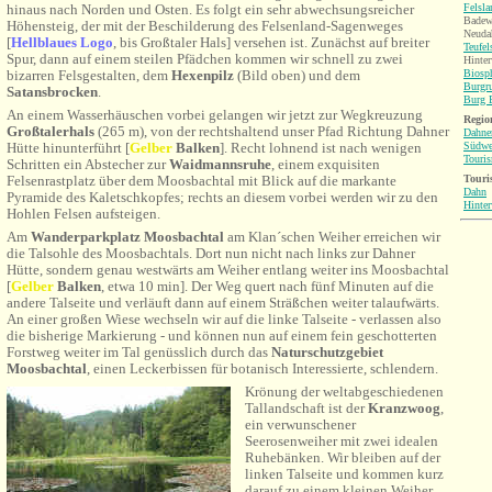
Felsl
hinaus nach Norden und Osten.
Es folgt ein sehr abwechsungsreicher
Badew
Höhensteig, der mit der Beschilderung des Felsenland-Sagenweges
Neuda
[
Hellblaues Logo
, bis Großtaler Hals
] versehen ist. Zunächst auf breiter
Teufel
Spur, dann auf einem steilen Pfädchen kommen wir schnell zu zwei
Hinter
Biosp
bizarren Felsgestalten, dem
Hexenpilz
(Bild oben) und dem
Burgr
Satansbrocken
.
Burg B
An einem Wasserhäuschen vorbei gelangen wir jetzt zur Wegkreuzung
Region
Großtalerhals
(265 m), von der rechtshaltend unser Pfad Richtung Dahner
Dahne
Südwe
Hütte hinunterführt [
Gelb
er
Balken
]. Recht lohnend ist nach wenigen
Touri
Schritten ein Abstecher zur
Waidmannsruhe
, einem exquisiten
Touri
Felsenrastplatz über dem Moosbachtal mit Blick auf die markante
Dahn
Pyramide des Kaletschkopfes; rechts an diesem vorbei werden wir zu den
Hinter
Hohlen Felsen aufsteigen.
Am
Wanderparkplatz Moosbachtal
am Klan´schen Weiher erreichen wir
die Talsohle des Moosbachtals. Dort nun nicht nach links zur Dahner
Hütte, sondern genau westwärts am Weiher entlang weiter ins
Moosbachtal
[
Gelb
er
Balken
, etwa 10 min]. Der Weg quert nach fünf Minuten auf die
andere Talseite und verläuft dann auf einem Sträßchen weiter talaufwärts.
An einer großen Wiese wechseln wir auf die linke Talseite - verlassen also
die bisherige Markierung - und können nun auf einem fein geschotterten
Forstweg weiter im Tal genüsslich durch das
Naturschutzgebiet
Moosbachtal
, einen Leckerbissen für botanisch Interessierte, schlendern.
Krönung der weltabgeschiedenen
Tallandschaft ist der
Kranzwoog
,
ein verwunschener
Seerosenweiher mit zwei idealen
Ruhebänken. Wir bleiben auf der
linken Talseite und kommen kurz
darauf zu einem kleinen Weiher