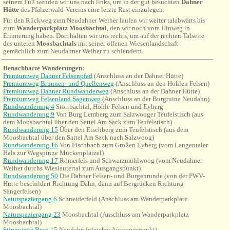
seinem Fuß wenden wir uns nach links, um in der gut besuchten
Dahner
Hütte
des Pfälzerwald-Vereins eine letzte Rast einzulegen.
Für den Rückweg zum Neudahner Weiher laufen wir weiter talabwärts bis
zum
Wanderparkplatz Moosbachtal
, den wir noch vom Hinweg in
Erinnerung haben. Dort halten wir uns rechts, um
auf der rechten Talseite
des unteren
Moosbachtals
mit seiner offenen Wiesenlandschaft
gemächlich zum Neudahner Weiher zu schlendern.
Benachbarte Wanderungen
:
Premiumweg Dahner Felsenpfad
(Anschluss an der Dahner Hütte)
Premiumweg Brunnen- und Quellenweg
(Anschluss an den Hohlen Felsen)
Premiumweg Dahner Rundwanderweg
(Anschluss an der Dahner Hütte)
Premiumweg Felsenland Sagenweg
(Anschluss an der Burgruine Neudahn)
Rundwanderung 4
Storrbachtal, Hohle Felsen und Eyberg
Rundwanderung 9
Von Burg Lemberg zum Salzwooger Teufelstisch (aus
dem Moosbachtal über den Sattel Am Sack zum Teufelstisch)
Rundwanderung 15
Über den Etschberg zum Teufelstisch
(aus dem
Moosbachtal über den Sattel Am Sack nach Salzwoog)
Rundwanderung 16
Von
Fischbach
zum Großen Eyberg (vom Langentaler
Hals zur Wegspinne Mückenplätzel)
Rundwanderung 17
Römerfels und Schwarzmühlwoog (vom Neudahner
Weiher durchs Wieslautertal zum Ausgangspunkt)
Rundwanderung 50
Die Dahner Felsen- und Burgenrunde
(von der PWV-
Hütte beschildert Richtung Dahn, dann auf Bergrücken Richtung
Sängerfelsen)
Naturspaziergang 6
Schneiderfeld (Anschluss am Wanderparkplatz
Moosbachtal)
Naturspaziergang 23
Moosbachtal (Anschluss am Wanderparkplatz
Moosbachtal)
Stippvisite Burg 15
Neudahn (gleicher Ausgangspunkt)