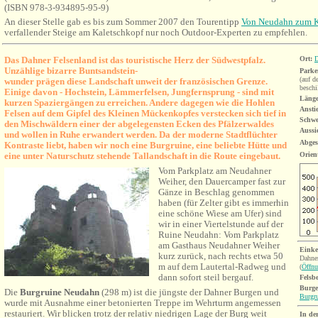
(ISBN 978-3-934895-95-9)
An dieser Stelle gab es bis zum Sommer 2007 den Tourentipp
Von Neudahn zum K
verfallender Steige am Kaletschkopf nur noch Outdoor-Experten zu empfehlen.
Das Dahner Felsenland ist das touristische Herz der Südwestpfalz.
Ort:
Unzählige bizarre Buntsandstein-
Parke
(auf d
wunder prägen di
ese Landschaft unweit der französischen Grenze.
beschi
E
inige davon - Hochstein, Lämmerfelsen,
Jungfernsprung
- sind mit
Länge
kurzen Spaziergängen zu erreichen. Ande
re dagegen wie die Hohlen
Ansti
Felsen auf dem Gipfel des Kleinen Mückenkopfes verstecken sich tief in
Schwe
den Mischwäldern einer der abgelegensten Ecken des Pfälzerwaldes
Aussi
und wollen in Ruhe erwandert werden. Da der moderne Stadtflüchter
Abges
Kontraste liebt, haben wir noch eine Burgruine, eine beliebte Hütte und
eine unter Naturschutz stehende Tallandschaft in die Route eingebaut.
Orien
V
om Parkplatz am Neudahner
Weiher,
den Dauercamper fast zur
Gänze in Beschlag genommen
haben (für Zelter gibt es immerhin
eine
schöne
Wiese am Ufer) sind
wir in einer Viertelstunde auf der
Ruine Neudahn: Vom Parkplatz
am Gasthaus Neudahner Weiher
Einke
kurz zurück, nach rechts etwa 50
Dahne
m auf dem Lautertal-Radweg und
(
Öffnu
dann sofort steil bergauf.
Felsb
Burge
Die
Burgruine
Neudahn
(298 m)
ist die jüngste der Dahner Burgen und
Burgr
wurde mit Ausnahme einer betonierten Treppe im Wehrturm angemessen
restauriert. Wir
blicken
trotz der relativ niedrigen Lage der Burg weit
In de